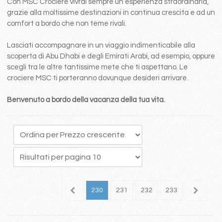
Con MSC Crociere vivrai sempre un esperienza straordinaria,
grazie alla moltissime destinazioni in continua crescita e ad un
comfort a bordo che non teme rivali.
Lasciati accompagnare in un viaggio indimenticabile alla
scoperta di Abu Dhabi e degli Emirati Arabi, ad esempio, oppure
scegli tra le altre tantissime mete che ti aspettano. Le
crociere MSC ti porteranno dovunque desideri arrivare.
Benvenuto a bordo della vacanza della tua vita.
26
227
228
229
230
231
232
233
234
2