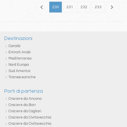
26
227
228
229
230
231
232
233
234
2
Destinazioni
Caraibi
Emirati Arabi
Mediterraneo
Nord Europa
Sud America
Transoceaniche
Porti di partenza
Crociere da Ancona
Crociere da Bari
Crociere da Cagliari
Crociere da Civitavecchia
Crociere da Civitavecchia