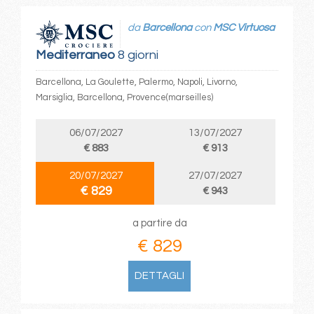
da
Barcellona
con
MSC Virtuosa
Mediterraneo
8 giorni
Barcellona, La Goulette, Palermo, Napoli, Livorno,
Marsiglia, Barcellona, Provence(marseilles)
06/07/2027
13/07/2027
€ 883
€ 913
20/07/2027
27/07/2027
€ 829
€ 943
a partire da
€ 829
DETTAGLI