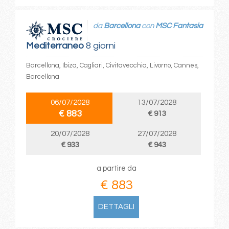
da
Barcellona
con
MSC Fantasia
Mediterraneo
8 giorni
Barcellona, Ibiza, Cagliari, Civitavecchia, Livorno, Cannes,
Barcellona
06/07/2028
13/07/2028
€ 883
€ 913
20/07/2028
27/07/2028
€ 933
€ 943
a partire da
€ 883
DETTAGLI