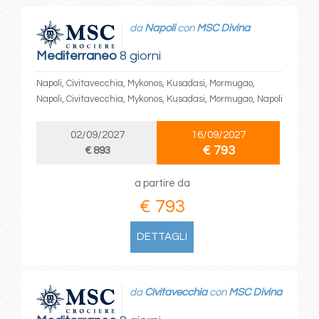
da
Napoli
con
MSC Divina
Mediterraneo
8 giorni
Napoli, Civitavecchia, Mykonos, Kusadasi, Mormugao,
Napoli, Civitavecchia, Mykonos, Kusadasi, Mormugao, Napoli
02/09/2027
16/09/2027
€ 793
€ 893
a partire da
€ 793
DETTAGLI
da
Civitavecchia
con
MSC Divina