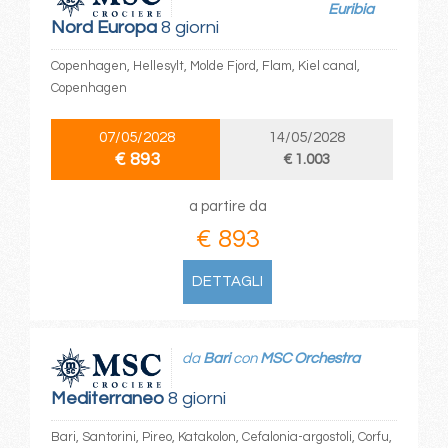
Euribia
Nord Europa
8 giorni
Copenhagen, Hellesylt, Molde Fjord, Flam, Kiel canal,
Copenhagen
07/05/2028
14/05/2028
€ 893
€ 1.003
a partire da
€ 893
DETTAGLI
da
Bari
con
MSC Orchestra
Mediterraneo
8 giorni
Bari, Santorini, Pireo, Katakolon, Cefalonia-argostoli, Corfu,