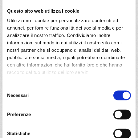
Questo sito web utilizza i cookie
a partire da
€ 893
Utilizziamo i cookie per personalizzare contenuti ed
annunci, per fornire funzionalità dei social media e per
DETTAGLI
analizzare il nostro traffico. Condividiamo inoltre
informazioni sul modo in cui utilizzi il nostro sito con i
nostri partner che si occupano di analisi dei dati web,
pubblicità e social media, i quali potrebbero combinarle
da
Fort De France
con
MSC
World
con altre informazioni che hai fornito loro o che hanno
Caraibi
8 giorni
Europa
raccolto dal tuo utilizzo dei loro servizi.
Fort De France, Pointe-à-pitre, St. John S, Philipsburg,
Selezione
Basseterre, Roseau, Fort De France
Necessari
del
consenso
27/02/2027
€ 893
Preferenze
a partire da
Statistiche
€ 893