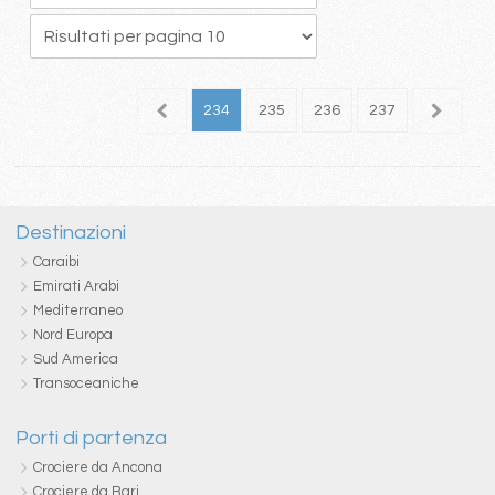
30
231
232
233
234
235
236
237
238
2
Destinazioni
Caraibi
Emirati Arabi
Mediterraneo
Nord Europa
Sud America
Transoceaniche
Porti di partenza
Crociere da Ancona
Crociere da Bari