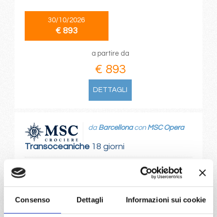
30/10/2026
€ 893
a partire da
€ 893
DETTAGLI
da
Barcellona
con
MSC Opera
Transoceaniche
18 giorni
Barcellona, Gibilterra, St. John S, Philipsburg, Basseterre,
La Romana, Bridgetown, Tangeri
Consenso
Dettagli
Informazioni sui cookie
02/11/2026
€ 893