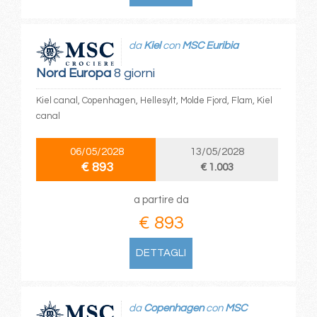
da
Kiel
con
MSC Euribia
Nord Europa
8 giorni
Kiel canal, Copenhagen, Hellesylt, Molde Fjord, Flam, Kiel
canal
06/05/2028
13/05/2028
€ 893
€ 1.003
a partire da
€ 893
DETTAGLI
da
Copenhagen
con
MSC