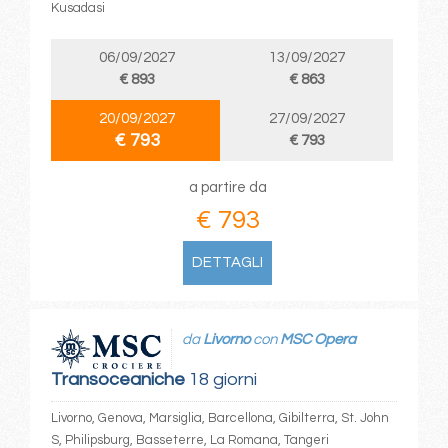
Kusadasi
06/09/2027
13/09/2027
€ 893
€ 863
20/09/2027
27/09/2027
€ 793
€ 793
a partire da
€ 793
DETTAGLI
da
Livorno
con
MSC Opera
Transoceaniche
18 giorni
Livorno, Genova, Marsiglia, Barcellona, Gibilterra, St. John
S, Philipsburg, Basseterre, La Romana, Tangeri