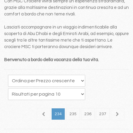
Con MSC Crociere vivrai sempre un esperienza straordinaria,
grazie alla moltissime destinazioni in continua crescita e ad un
comfort a bordo che non teme rivali.
Lasciati accompagnare in un viaggio indimenticabile alla
scoperta di Abu Dhabi e degli Emirati Arabi, ad esempio, oppure
scegli tra le altre tantissime mete che ti aspettano. Le
crociere MSC ti porteranno dovunque desideri arrivare.
Benvenuto a bordo della vacanza della tua vita.
30
231
232
233
234
235
236
237
238
2