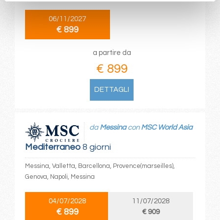
06/11/2027
€ 899
a partire da
€ 899
DETTAGLI
da
Messina
con
MSC World Asia
Mediterraneo
8 giorni
Messina, Valletta, Barcellona, Provence(marseilles),
Genova, Napoli, Messina
04/07/2028
11/07/2028
€ 899
€ 909