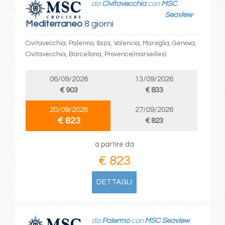
da
Civitavecchia
con
MSC
Seaview
Mediterraneo
8 giorni
Civitavecchia, Palermo, Ibiza, Valencia, Marsiglia, Genova,
Civitavecchia, Barcellona, Provence(marseilles)
06/09/2026
13/09/2026
€ 903
€ 833
20/09/2026
27/09/2026
€ 823
€ 823
a partire da
€ 823
DETTAGLI
da
Palermo
con
MSC Seaview