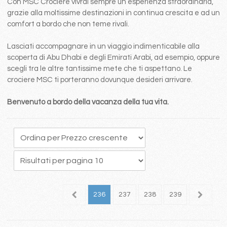
Con MSC Crociere vivrai sempre un esperienza straordinaria,
grazie alla moltissime destinazioni in continua crescita e ad un
comfort a bordo che non teme rivali.
Lasciati accompagnare in un viaggio indimenticabile alla
scoperta di Abu Dhabi e degli Emirati Arabi, ad esempio, oppure
scegli tra le altre tantissime mete che ti aspettano. Le
crociere MSC ti porteranno dovunque desideri arrivare.
Benvenuto a bordo della vacanza della tua vita.
32
233
234
235
236
237
238
239
240
2