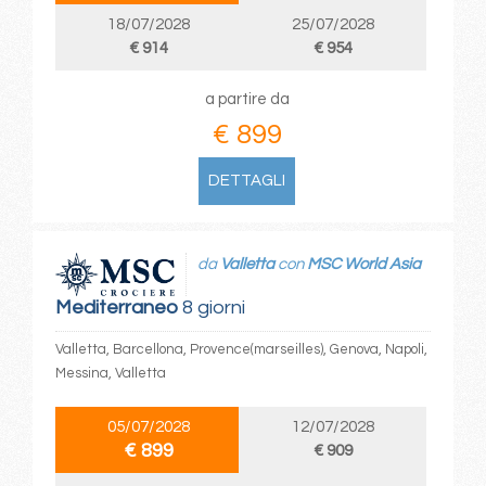
18/07/2028
25/07/2028
€ 914
€ 954
a partire da
€ 899
DETTAGLI
da
Valletta
con
MSC World Asia
Mediterraneo
8 giorni
Valletta, Barcellona, Provence(marseilles), Genova, Napoli,
Messina, Valletta
05/07/2028
12/07/2028
€ 899
€ 909