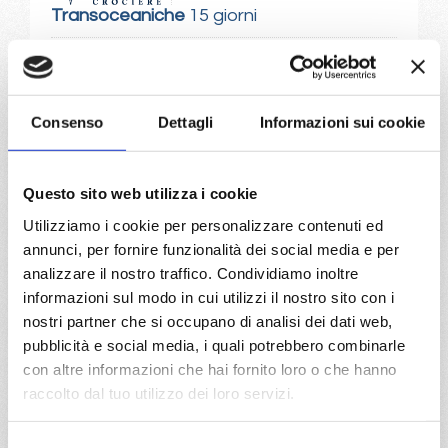
Transoceaniche
15 giorni
Barcellona, Las Palmas, Salvador de bahia, Ilheus, Ilha
Grande, Rio De Janeiro, Barcellona, Las Palmas, Salvador
de bahia, Ilheus, Ilha Grande, Rio De Janeiro
Consenso
Dettagli
Informazioni sui cookie
01/11/2027
€ 897
Questo sito web utilizza i cookie
a partire da
Utilizziamo i cookie per personalizzare contenuti ed
€ 897
annunci, per fornire funzionalità dei social media e per
analizzare il nostro traffico. Condividiamo inoltre
DETTAGLI
informazioni sul modo in cui utilizzi il nostro sito con i
nostri partner che si occupano di analisi dei dati web,
pubblicità e social media, i quali potrebbero combinarle
con altre informazioni che hai fornito loro o che hanno
da
Genova
con
MSC Divina
raccolto dal tuo utilizzo dei loro servizi.
Transoceaniche
16 giorni
Selezione
Genova, Tarragona, Tenerife, Salvador de bahia, Rio De