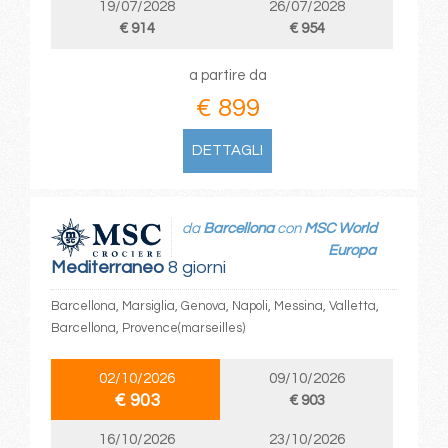
19/07/2028
26/07/2028
€ 914
€ 954
a partire da
€ 899
DETTAGLI
da
Barcellona
con
MSC World
Europa
Mediterraneo
8 giorni
Barcellona, Marsiglia, Genova, Napoli, Messina, Valletta,
Barcellona, Provence(marseilles)
02/10/2026
09/10/2026
€ 903
€ 903
16/10/2026
23/10/2026