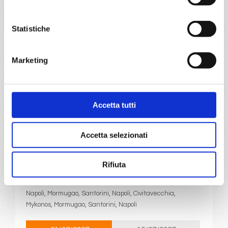
Ketchikan, Svartisen glacier, Fort De France
Statistiche
06/02/2027
20/02/2027
€ 903
€ 993
Marketing
a partire da
€ 903
DETTAGLI
Accetta tutti
Accetta selezionati
da
Napoli
con
MSC Divina
Mediterraneo
8 giorni
Rifiuta
Napoli, Civitavecchia, Mykonos, Kusadasi, Mormugao,
Napoli, Mormugao, Santorini, Napoli, Civitavecchia,
Mykonos, Mormugao, Santorini, Napoli