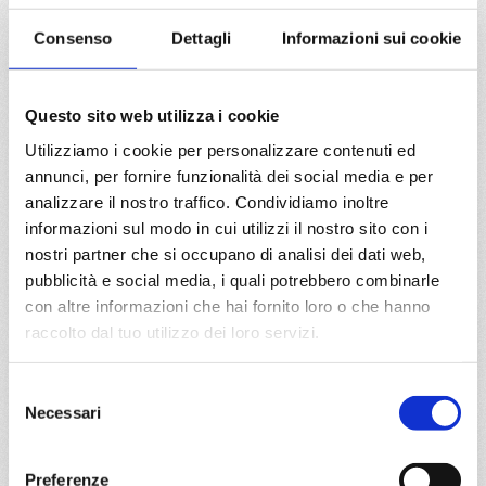
Mediterraneo
8 giorni
Consenso
Dettagli
Informazioni sui cookie
Genova, Napoli, Messina, Valletta, Barcellona, Marsiglia,
Genova, Provence(marseilles)
Questo sito web utilizza i cookie
01/11/2026
Utilizziamo i cookie per personalizzare contenuti ed
€ 903
annunci, per fornire funzionalità dei social media e per
analizzare il nostro traffico. Condividiamo inoltre
a partire da
informazioni sul modo in cui utilizzi il nostro sito con i
€ 903
nostri partner che si occupano di analisi dei dati web,
pubblicità e social media, i quali potrebbero combinarle
DETTAGLI
con altre informazioni che hai fornito loro o che hanno
raccolto dal tuo utilizzo dei loro servizi.
da
Fort De France
con
MSC
Selezione
World
Necessari
del
Caraibi
8 giorni
Europa
consenso
Fort De France, Pointe-à-pitre, Castries, Bridgetown,
Preferenze