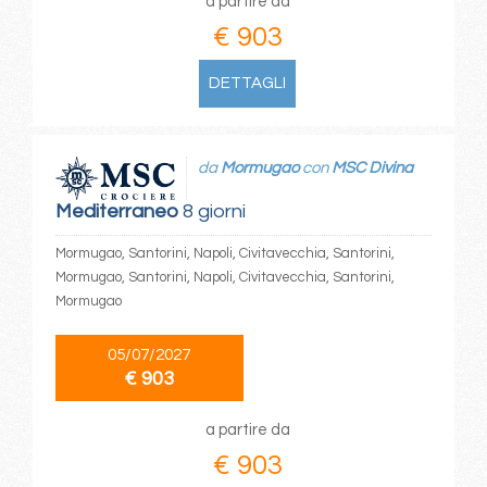
a partire da
€ 903
DETTAGLI
da
Mormugao
con
MSC Divina
Mediterraneo
8 giorni
Mormugao, Santorini, Napoli, Civitavecchia, Santorini,
Mormugao, Santorini, Napoli, Civitavecchia, Santorini,
Mormugao
05/07/2027
€ 903
a partire da
€ 903