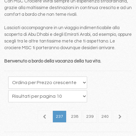
Con MSC Crociere vivrai sempre un esperienza straordinaria,
grazie alla moltissime destinazioni in continua crescita e ad un
comfort a bordo che non teme rivali.
Lasciati accompagnare in un viaggio indimenticabile alla
scoperta di Abu Dhabi e degli Emirati Arabi, ad esempio, oppure
scegli tra le altre tantissime mete che ti aspettano. Le
crociere MSC ti porteranno dovunque desideri arrivare.
Benvenuto a bordo della vacanza della tua vita.
33
234
235
236
237
238
239
240
241
2