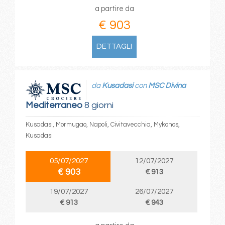
a partire da
€ 903
DETTAGLI
da
Kusadasi
con
MSC Divina
Mediterraneo
8 giorni
Kusadasi, Mormugao, Napoli, Civitavecchia, Mykonos,
Kusadasi
05/07/2027
12/07/2027
€ 903
€ 913
19/07/2027
26/07/2027
€ 913
€ 943