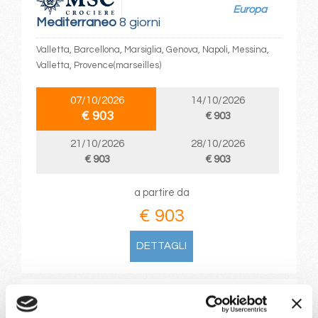
Europa
Mediterraneo
8 giorni
Valletta, Barcellona, Marsiglia, Genova, Napoli, Messina,
Valletta, Provence(marseilles)
07/10/2026
14/10/2026
€ 903
€ 903
21/10/2026
28/10/2026
€ 903
€ 903
a partire da
€ 903
DETTAGLI
da
Genova
con
MSC World
Europa