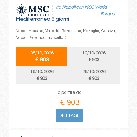
da
Napoli
con
MSC World
Europa
Mediterraneo
8 giorni
Napoli, Messina, Valletta, Barcellona, Marsiglia, Genova,
Napoli, Provence(marseilles)
05/10/2026
12/10/2026
€ 903
€ 903
19/10/2026
26/10/2026
€ 903
€ 903
a partire da
€ 903
DETTAGLI