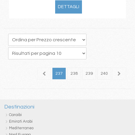
DETTAGLI
33
234
235
236
237
238
239
240
241
2
Destinazioni
Caraibi
Emirati Arabi
Mediterraneo
Nord Europa