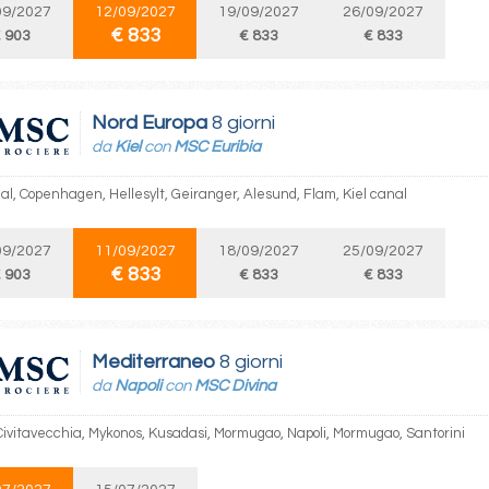
09/2027
12/09/2027
19/09/2027
26/09/2027
€ 833
 903
€ 833
€ 833
Nord Europa
8 giorni
da
Kiel
con
MSC Euribia
nal, Copenhagen, Hellesylt, Geiranger, Alesund, Flam, Kiel canal
09/2027
11/09/2027
18/09/2027
25/09/2027
€ 833
 903
€ 833
€ 833
Mediterraneo
8 giorni
da
Napoli
con
MSC Divina
 Civitavecchia, Mykonos, Kusadasi, Mormugao, Napoli, Mormugao, Santorini