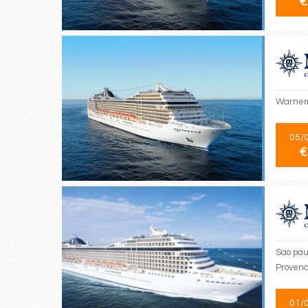
€
Warnemü
05/
€
Sao paul
Provenc
01/