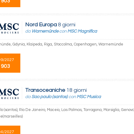
 903
Nord Europa
8 giorni
da
Warnemünde
con
MSC Magnifica
nde, Gdynia, Klaipeda, Riga, Stoccolma, Copenhagen, Warnemünde
09/2027
 903
Transoceaniche
18 giorni
da
Sao paulo (santos)
con
MSC Musica
o (santos), Rio De Janeiro, Maceio, Las Palmas, Tarragona, Marsiglia, Genova
e(marseilles)
04/2027