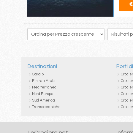
€
218
219
220
221
222
223
224
225
226
Destinazioni
Porti d
Caraibi
Crocie
Emirati Arabi
Crocie
Mediterraneo
Crocier
Nord Europa
Crocie
Sud America
Crocie
Transoceaniche
Crocie
LeCrociere.net
Inform