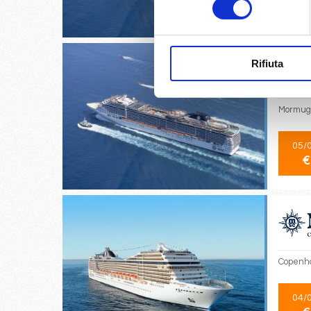
€
Rifiuta
Mormuga
05/
€
Copenha
04/