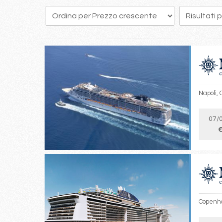
218
219
220
221
222
223
224
225
226
Napoli, 
07/
€
Copenha