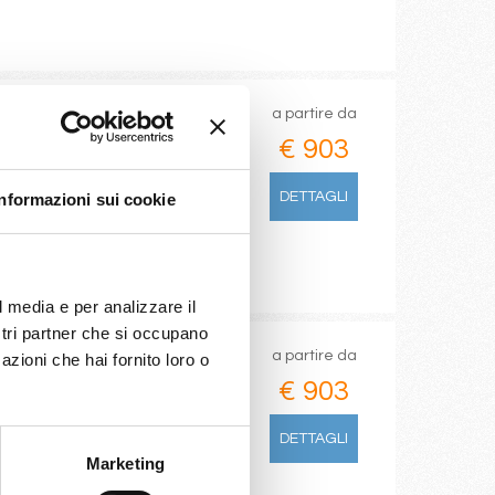
a partire da
€ 903
rini
DETTAGLI
Informazioni sui cookie
l media e per analizzare il
ostri partner che si occupano
a partire da
azioni che hai fornito loro o
€ 903
DETTAGLI
Marketing