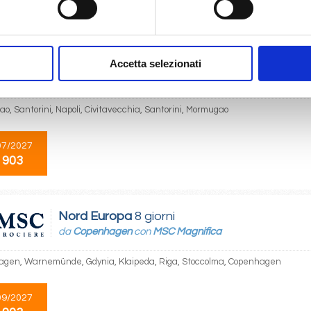
 903
€ 913
€ 913
€ 943
Mediterraneo
8 giorni
Accetta selezionati
da
Mormugao
con
MSC Divina
o, Santorini, Napoli, Civitavecchia, Santorini, Mormugao
07/2027
 903
Nord Europa
8 giorni
da
Copenhagen
con
MSC Magnifica
gen, Warnemünde, Gdynia, Klaipeda, Riga, Stoccolma, Copenhagen
09/2027