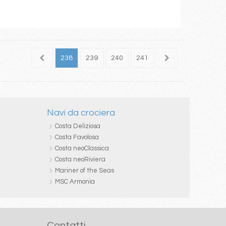
236
237
238
239
240
241
242
243
244
Navi da crociera
Costa Deliziosa
Costa Favolosa
Costa neoClassica
Costa neoRiviera
Mariner of the Seas
MSC Armonia
Contatti