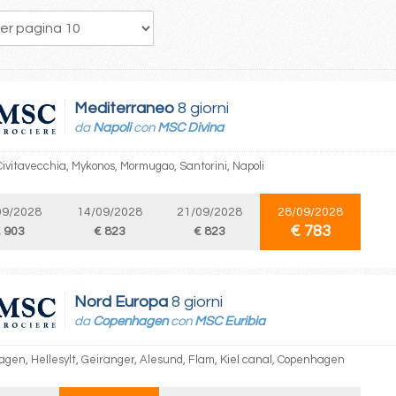
227
228
229
230
231
232
233
234
235
Mediterraneo
8 giorni
da
Napoli
con
MSC Divina
Civitavecchia, Mykonos, Mormugao, Santorini, Napoli
09/2028
14/09/2028
21/09/2028
28/09/2028
€ 783
 903
€ 823
€ 823
Nord Europa
8 giorni
da
Copenhagen
con
MSC Euribia
gen, Hellesylt, Geiranger, Alesund, Flam, Kiel canal, Copenhagen