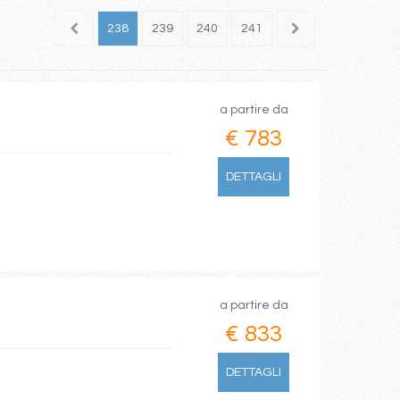
236
237
238
239
240
241
242
243
244
a partire da
€ 783
DETTAGLI
a partire da
€ 833
DETTAGLI