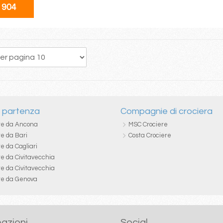
 904
227
228
229
230
231
232
233
234
235
i partenza
Compagnie di crociera
re da Ancona
MSC Crociere
re da Bari
Costa Crociere
e da Cagliari
re da Civitavecchia
re da Civitavecchia
re da Genova
azioni
Social