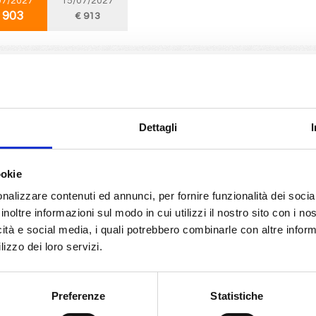
07/2027
15/07/2027
 903
€ 913
Mediterraneo
8 giorni
da
Civitavecchia
con
MSC Divina
ecchia, Mykonos, Kusadasi, Mormugao, Napoli, Civitavecchia, Mormugao, Santo
Dettagli
07/2027
16/07/2027
 903
€ 913
ookie
nalizzare contenuti ed annunci, per fornire funzionalità dei socia
inoltre informazioni sul modo in cui utilizzi il nostro sito con i n
Mediterraneo
8 giorni
icità e social media, i quali potrebbero combinarle con altre inform
da
Kusadasi
con
MSC Divina
lizzo dei loro servizi.
i, Mormugao, Napoli, Civitavecchia, Mykonos, Kusadasi
Preferenze
Statistiche
07/2027
12/07/2027
19/07/2027
26/07/2027