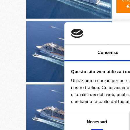
01/
€
Civitav
Consenso
02/
€
Questo sito web utilizza i c
Utilizziamo i cookie per perso
nostro traffico. Condividiamo 
di analisi dei dati web, pubbl
che hanno raccolto dal tuo uti
Kusadas
Selezione
Necessari
del
05/
consenso