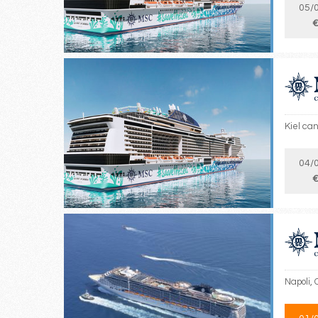
05/
€
Kiel ca
04/
€
Napoli,