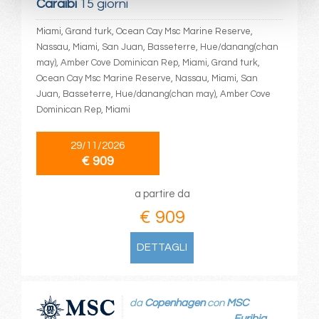
Caraibi
15 giorni
Miami, Grand turk, Ocean Cay Msc Marine Reserve,
Nassau, Miami, San Juan, Basseterre, Hue/danang(chan
may), Amber Cove Dominican Rep, Miami, Grand turk,
Ocean Cay Msc Marine Reserve, Nassau, Miami, San
Juan, Basseterre, Hue/danang(chan may), Amber Cove
Dominican Rep, Miami
29/11/2026
€ 909
a partire da
€ 909
DETTAGLI
da
Copenhagen
con
MSC
Euribia