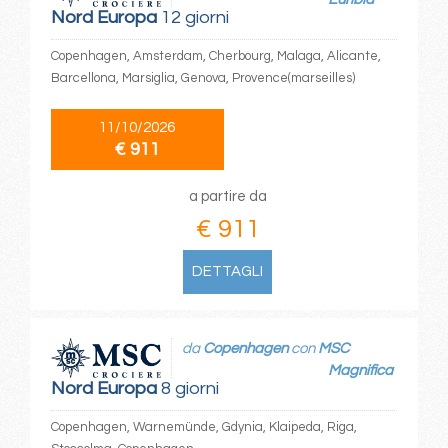
Nord Europa
12 giorni
Copenhagen, Amsterdam, Cherbourg, Malaga, Alicante,
Barcellona, Marsiglia, Genova, Provence(marseilles)
11/10/2026
€ 911
a partire da
€ 911
DETTAGLI
da
Copenhagen
con
MSC
Magnifica
Nord Europa
8 giorni
Copenhagen, Warnemünde, Gdynia, Klaipeda, Riga,