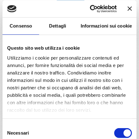
DETTAGLI
Consenso
Dettagli
Informazioni sui cookie
da
Miami
con
MSC World
America
Caraibi
8 giorni
Questo sito web utilizza i cookie
Miami, Puerto Plata, San Juan, Ocean Cay Msc Marine
Utilizziamo i cookie per personalizzare contenuti ed
Reserve, Miami
annunci, per fornire funzionalità dei social media e per
analizzare il nostro traffico. Condividiamo inoltre
08/07/2028
22/07/2028
informazioni sul modo in cui utilizzi il nostro sito con i
€ 904
€ 904
nostri partner che si occupano di analisi dei dati web,
pubblicità e social media, i quali potrebbero combinarle
a partire da
con altre informazioni che hai fornito loro o che hanno
€ 904
raccolto dal tuo utilizzo dei loro servizi.
DETTAGLI
Selezione
Necessari
del