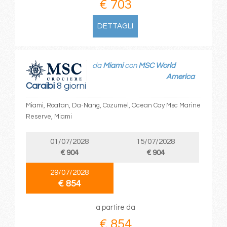
€ 703
DETTAGLI
da
Miami
con
MSC World
America
Caraibi
8 giorni
Miami, Roatan, Da-Nang, Cozumel, Ocean Cay Msc Marine
Reserve, Miami
01/07/2028
15/07/2028
€ 904
€ 904
29/07/2028
€ 854
a partire da
€ 854