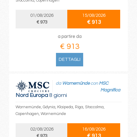
Stoccolma, Copenhagen
01/08/2026
15/08/2026
€ 913
€ 973
a partire da
€ 913
DETTAGLI
da
Warnemünde
con
MSC
Magnifica
Nord Europa
8 giorni
Warnemünde, Gdynia, Klaipeda, Riga, Stoccolma,
Copenhagen, Warnemünde
02/08/2026
16/08/2026
€ 913
€ 973