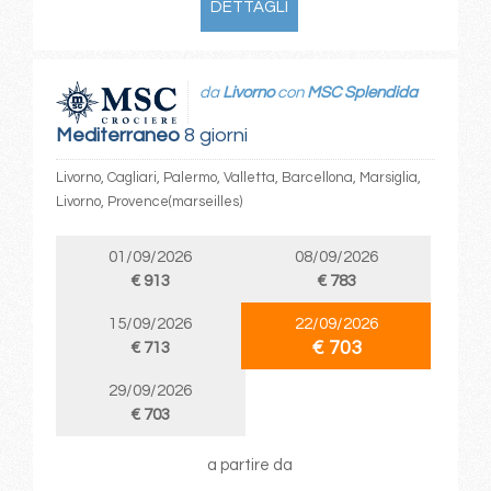
DETTAGLI
da
Livorno
con
MSC Splendida
Mediterraneo
8 giorni
Livorno, Cagliari, Palermo, Valletta, Barcellona, Marsiglia,
Livorno, Provence(marseilles)
01/09/2026
08/09/2026
€ 913
€ 783
15/09/2026
22/09/2026
€ 703
€ 713
29/09/2026
€ 703
a partire da