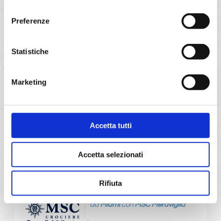
consenso
da
Pointe-à-pitre
con
MSC
Preferenze
Meraviglia
Transoceaniche
15 giorni
Pointe-à-pitre, Philipsburg, Ponta Delgada, Lisbona, Vigo,
Statistiche
Paris (le havre), Pointe-à-pitre, Philipsburg, Ponta
Delgada, Lisbona, Vigo, Paris (le havre)
Marketing
23/04/2028
€ 907
Accetta tutti
a partire da
€ 907
Accetta selezionati
DETTAGLI
Rifiuta
da
Miami
con
MSC Meraviglia