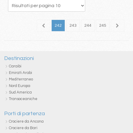
38
239
240
241
242
243
244
245
246
2
Destinazioni
Caraibi
Emirati Arabi
Mediterraneo
Nord Europa
Sud America
Transoceaniche
Porti di partenza
Crociere da Ancona
Crociere da Bari