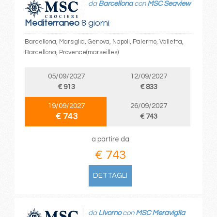
da
Barcellona
con
MSC Seaview
Mediterraneo
8 giorni
Barcellona, Marsiglia, Genova, Napoli, Palermo, Valletta,
Barcellona, Provence(marseilles)
05/09/2027
12/09/2027
€ 913
€ 833
19/09/2027
26/09/2027
€ 743
€ 743
a partire da
€ 743
DETTAGLI
da
Livorno
con
MSC Meraviglia