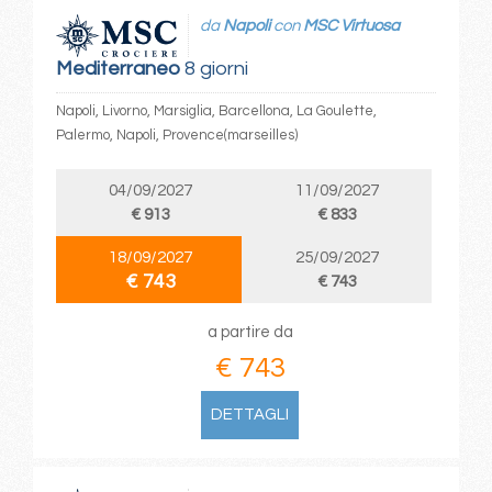
da
Napoli
con
MSC Virtuosa
Mediterraneo
8 giorni
Napoli, Livorno, Marsiglia, Barcellona, La Goulette,
Palermo, Napoli, Provence(marseilles)
04/09/2027
11/09/2027
€ 913
€ 833
18/09/2027
25/09/2027
€ 743
€ 743
a partire da
€ 743
DETTAGLI