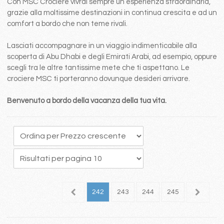
Con MSC Crociere vivrai sempre un esperienza straordinaria,
grazie alla moltissime destinazioni in continua crescita e ad un
comfort a bordo che non teme rivali.
Lasciati accompagnare in un viaggio indimenticabile alla
scoperta di Abu Dhabi e degli Emirati Arabi, ad esempio, oppure
scegli tra le altre tantissime mete che ti aspettano. Le
crociere MSC ti porteranno dovunque desideri arrivare.
Benvenuto a bordo della vacanza della tua vita.
38
239
240
241
242
243
244
245
246
2