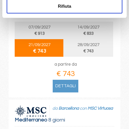
Rifiuta
Barcellona, La Goulette, Palermo, Napoli, Livorno,
Marsiglia, Barcellona
07/09/2027
14/09/2027
€ 913
€ 833
21/09/2027
28/09/2027
€ 743
€ 743
a partire da
€ 743
DETTAGLI
da
Barcellona
con
MSC Virtuosa
Mediterraneo
8 giorni