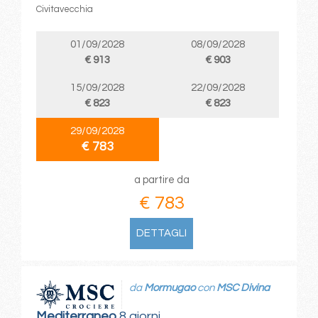
Civitavecchia
01/09/2028
08/09/2028
€ 913
€ 903
15/09/2028
22/09/2028
€ 823
€ 823
29/09/2028
€ 783
a partire da
€ 783
DETTAGLI
da
Mormugao
con
MSC Divina
Mediterraneo
8 giorni