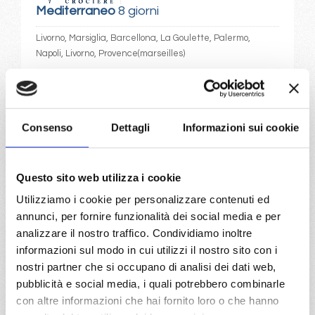
Mediterraneo
8 giorni
Livorno, Marsiglia, Barcellona, La Goulette, Palermo,
Napoli, Livorno, Provence(marseilles)
05/09/2027
12/09/2027
€ 913
€ 833
Consenso
Dettagli
Informazioni sui cookie
19/09/2027
26/09/2027
€ 743
€ 743
Questo sito web utilizza i cookie
a partire da
Utilizziamo i cookie per personalizzare contenuti ed
€ 743
annunci, per fornire funzionalità dei social media e per
analizzare il nostro traffico. Condividiamo inoltre
DETTAGLI
informazioni sul modo in cui utilizzi il nostro sito con i
nostri partner che si occupano di analisi dei dati web,
pubblicità e social media, i quali potrebbero combinarle
da
Genova
con
MSC Seaview
con altre informazioni che hai fornito loro o che hanno
Mediterraneo
8 giorni