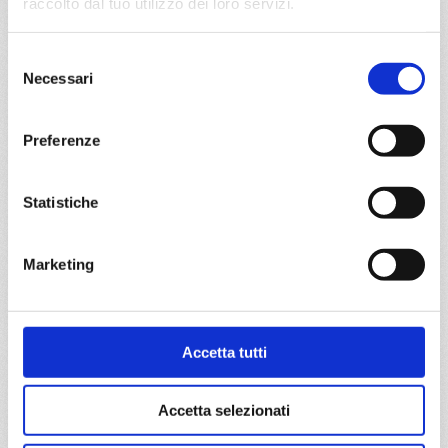
raccolto dal tuo utilizzo dei loro servizi.
Genova, Napoli, Palermo, Valletta, Barcellona, Marsiglia,
Selezione
Genova, Provence(marseilles)
Necessari
del
consenso
07/09/2027
14/09/2027
€ 913
€ 833
Preferenze
21/09/2027
28/09/2027
€ 743
€ 743
Statistiche
a partire da
Marketing
€ 743
DETTAGLI
Accetta tutti
da
Barcellona
con
MSC
Accetta selezionati
Meraviglia
Mediterraneo
8 giorni