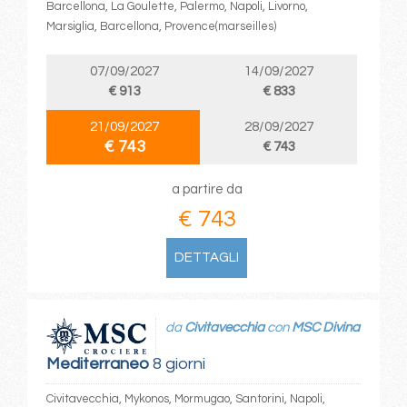
Barcellona, La Goulette, Palermo, Napoli, Livorno,
Marsiglia, Barcellona, Provence(marseilles)
07/09/2027
14/09/2027
€ 913
€ 833
21/09/2027
28/09/2027
€ 743
€ 743
a partire da
€ 743
DETTAGLI
da
Civitavecchia
con
MSC Divina
Mediterraneo
8 giorni
Civitavecchia, Mykonos, Mormugao, Santorini, Napoli,