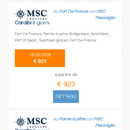
da
Fort De France
con
MSC
Meraviglia
Caraibi
8 giorni
Fort De France, Pointe-à-pitre, Bridgetown, Ketchikan,
Port Of Spain, Svartisen glacier, Fort De France
19/02/2028
€ 923
a partire da
€ 923
DETTAGLI
da
Pointe-à-pitre
con
MSC
Meraviglia