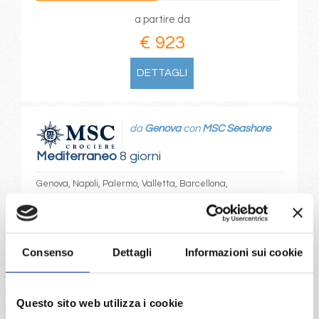
a partire da
€ 923
DETTAGLI
da
Genova
con
MSC Seashore
Mediterraneo
8 giorni
Genova, Napoli, Palermo, Valletta, Barcellona,
Provence(marseilles), Genova
06/06/2028
13/06/2028
€ 923
€ 923
Consenso
Dettagli
Informazioni sui cookie
20/06/2028
27/06/2028
€ 933
€ 953
Questo sito web utilizza i cookie