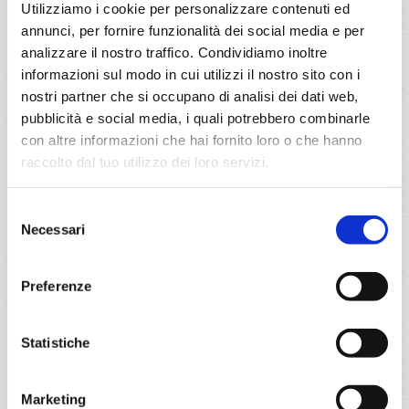
Utilizziamo i cookie per personalizzare contenuti ed
a partire da
annunci, per fornire funzionalità dei social media e per
€ 923
analizzare il nostro traffico. Condividiamo inoltre
informazioni sul modo in cui utilizzi il nostro sito con i
DETTAGLI
nostri partner che si occupano di analisi dei dati web,
pubblicità e social media, i quali potrebbero combinarle
con altre informazioni che hai fornito loro o che hanno
da
Stoccolma
con
MSC
raccolto dal tuo utilizzo dei loro servizi.
Splendida
Nord Europa
8 giorni
Selezione
Stoccolma, Tallinn, Copenhagen, Warnemünde, Helsinki,
Necessari
del
Stoccolma
consenso
Preferenze
07/06/2028
€ 923
Statistiche
a partire da
€ 923
Marketing