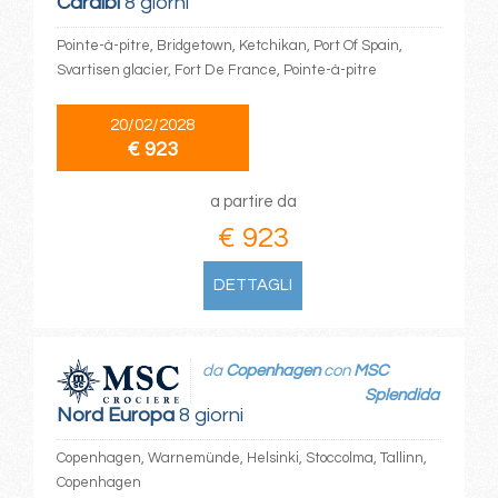
Caraibi
8 giorni
Pointe-à-pitre, Bridgetown, Ketchikan, Port Of Spain,
Svartisen glacier, Fort De France, Pointe-à-pitre
20/02/2028
€ 923
a partire da
€ 923
DETTAGLI
da
Copenhagen
con
MSC
Splendida
Nord Europa
8 giorni
Copenhagen, Warnemünde, Helsinki, Stoccolma, Tallinn,
Copenhagen