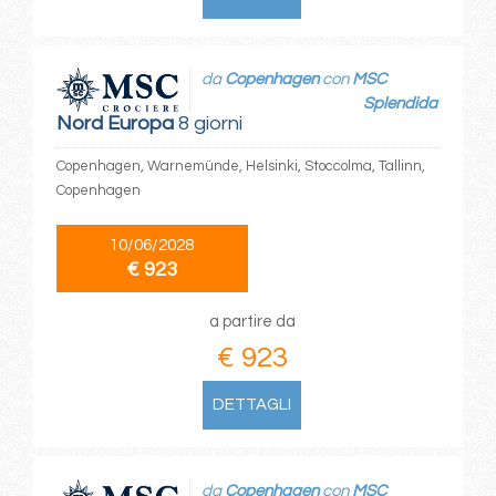
da
Copenhagen
con
MSC
Splendida
Nord Europa
8 giorni
Copenhagen, Warnemünde, Helsinki, Stoccolma, Tallinn,
Copenhagen
10/06/2028
€ 923
a partire da
€ 923
DETTAGLI
da
Copenhagen
con
MSC