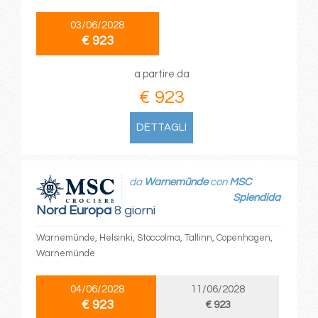
03/06/2028
€ 923
a partire da
€ 923
DETTAGLI
da
Warnemünde
con
MSC
Splendida
Nord Europa
8 giorni
Warnemünde, Helsinki, Stoccolma, Tallinn, Copenhagen,
Warnemünde
04/06/2028
11/06/2028
€ 923
€ 923