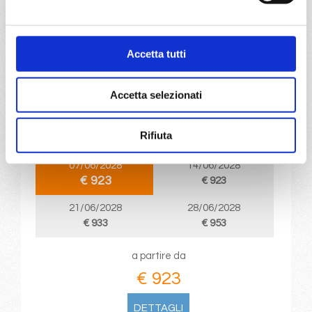
DETTAGLI
Accetta tutti
da
Napoli
con
MSC Seashore
Mediterraneo
8 giorni
Accetta selezionati
Napoli, Palermo, Valletta, Barcellona,
Provence(marseilles), Genova, Napoli
Rifiuta
07/06/2028
14/06/2028
€ 923
€ 923
21/06/2028
28/06/2028
€ 933
€ 953
a partire da
€ 923
DETTAGLI