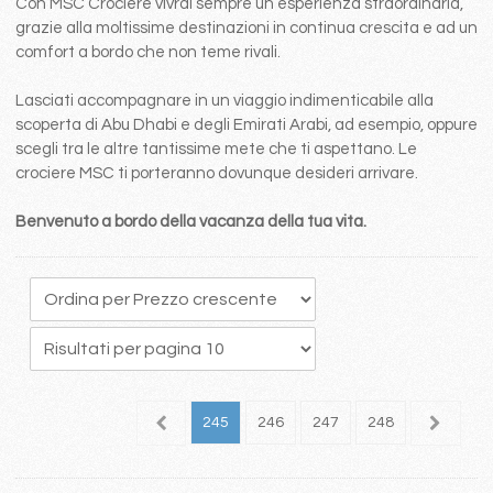
Con MSC Crociere vivrai sempre un esperienza straordinaria,
grazie alla moltissime destinazioni in continua crescita e ad un
comfort a bordo che non teme rivali.
Lasciati accompagnare in un viaggio indimenticabile alla
scoperta di Abu Dhabi e degli Emirati Arabi, ad esempio, oppure
scegli tra le altre tantissime mete che ti aspettano. Le
crociere MSC ti porteranno dovunque desideri arrivare.
Benvenuto a bordo della vacanza della tua vita.
41
242
243
244
245
246
247
248
249
2