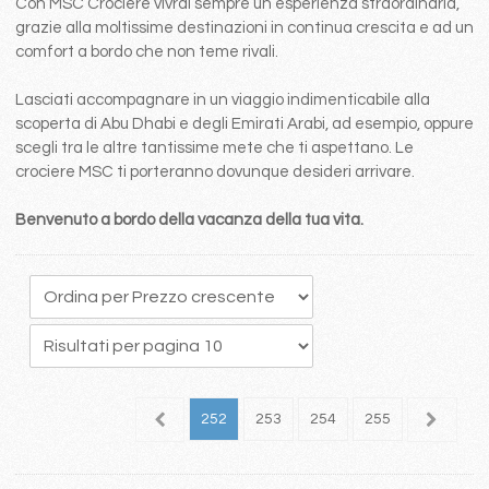
Con MSC Crociere vivrai sempre un esperienza straordinaria,
grazie alla moltissime destinazioni in continua crescita e ad un
comfort a bordo che non teme rivali.
Lasciati accompagnare in un viaggio indimenticabile alla
scoperta di Abu Dhabi e degli Emirati Arabi, ad esempio, oppure
scegli tra le altre tantissime mete che ti aspettano. Le
crociere MSC ti porteranno dovunque desideri arrivare.
Benvenuto a bordo della vacanza della tua vita.
48
249
250
251
252
253
254
255
256
2