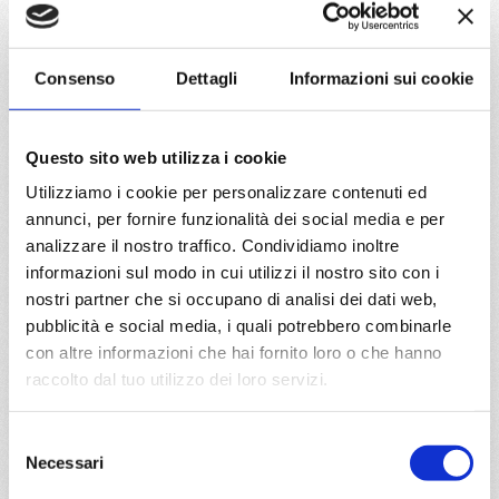
Mediterraneo
8 giorni
Valencia, La Spezia, Civitavecchia, Genova, Marsiglia,
Consenso
Dettagli
Informazioni sui cookie
Tarragona, Valencia
07/08/2027
14/08/2027
Questo sito web utilizza i cookie
€ 953
€ 953
Utilizziamo i cookie per personalizzare contenuti ed
21/08/2027
28/08/2027
annunci, per fornire funzionalità dei social media e per
€ 853
€ 903
analizzare il nostro traffico. Condividiamo inoltre
informazioni sul modo in cui utilizzi il nostro sito con i
a partire da
nostri partner che si occupano di analisi dei dati web,
€ 853
pubblicità e social media, i quali potrebbero combinarle
con altre informazioni che hai fornito loro o che hanno
DETTAGLI
raccolto dal tuo utilizzo dei loro servizi.
Selezione
da
Genova
con
MSC Orchestra
Necessari
del
consenso
Mediterraneo
8 giorni