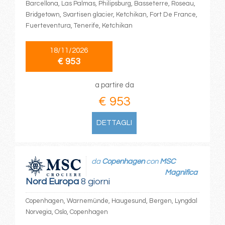
Barcellona, Las Palmas, Philipsburg, Basseterre, Roseau,
Bridgetown, Svartisen glacier, Ketchikan, Fort De France,
Fuerteventura, Tenerife, Ketchikan
18/11/2026
€ 953
a partire da
€ 953
DETTAGLI
da
Copenhagen
con
MSC
Magnifica
Nord Europa
8 giorni
Copenhagen, Warnemünde, Haugesund, Bergen, Lyngdal
Norvegia, Oslo, Copenhagen