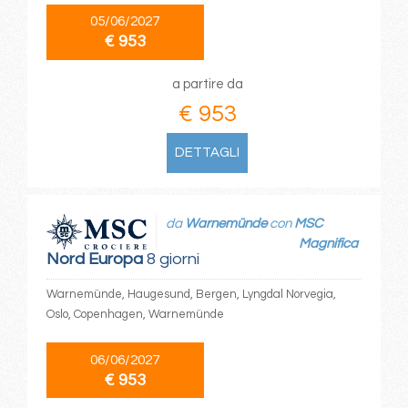
05/06/2027
€ 953
a partire da
€ 953
DETTAGLI
da
Warnemünde
con
MSC
Magnifica
Nord Europa
8 giorni
Warnemünde, Haugesund, Bergen, Lyngdal Norvegia,
Oslo, Copenhagen, Warnemünde
06/06/2027
€ 953