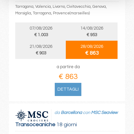
Tarragona, Valencia, Livorno, Civitavecchia, Genova,
Marsiglia, Tarragona, Provence(marseilles)
07/08/2026
14/08/2026
€ 1.003
€ 953
21/08/2026
28/08/2026
€ 863
€ 903
a partire da
€ 863
DETTAGLI
da
Barcellona
con
MSC Seaview
Transoceaniche
18 giorni