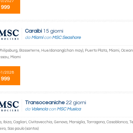
10/2027
 999
Caraibi
15 giorni
da
Miami
con
MSC Seashore
Philipsburg, Basseterre, Hue/danang(chan may), Puerto Plata, Miami, Ocea
assau, Miami
01/2028
 999
Transoceaniche
22 giorni
da
Valencia
con
MSC Musica
, Ibiza, Cagliari, Civitavecchia, Genova, Marsiglia, Tarragona, Casablanca, T
iro, Sao paulo (santos)