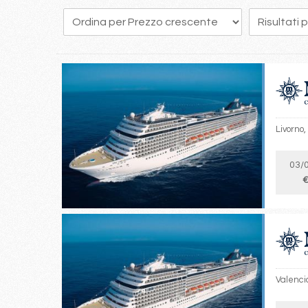
244
245
246
247
248
249
250
251
252
Livorno,
03/
€
Valencia