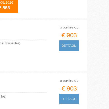
/08/2026
€ 863
a partire da
€ 903
nce(marseilles)
DETTAGLI
a partire da
€ 903
lles)
DETTAGLI