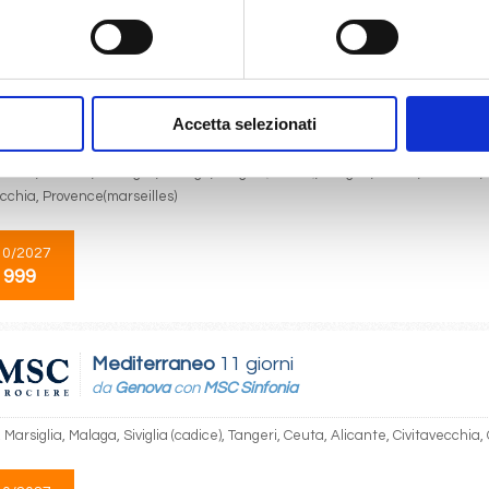
 999
Mediterraneo
11 giorni
Accetta selezionati
da
Civitavecchia
con
MSC Sinfonia
cchia, Genova, Marsiglia, Malaga, Siviglia (cadice), Tangeri, Ceuta, Alicante, 
ecchia, Provence(marseilles)
10/2027
 999
Mediterraneo
11 giorni
da
Genova
con
MSC Sinfonia
Marsiglia, Malaga, Siviglia (cadice), Tangeri, Ceuta, Alicante, Civitavecchia