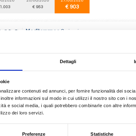
08/2026
20/08/2026
27/08/2026
€ 903
 1.003
€ 953
Mediterraneo
8 giorni
da
Palermo
con
MSC Splendida
 Valletta, Barcellona, Marsiglia, La Spezia, Napoli, Palermo
Dettagli
08/2026
12/08/2026
19/08/2026
26/08/2026
€ 913
 1.053
€ 1.003
€ 953
ookie
nalizzare contenuti ed annunci, per fornire funzionalità dei socia
Mediterraneo
11 giorni
inoltre informazioni sul modo in cui utilizzi il nostro sito con i n
da
Alicante
con
MSC Sinfonia
icità e social media, i quali potrebbero combinarle con altre inform
lizzo dei loro servizi.
, Civitavecchia, Genova, Marsiglia, Malaga, Siviglia (cadice), Tangeri, Ceuta,
10/2027
Preferenze
Statistiche