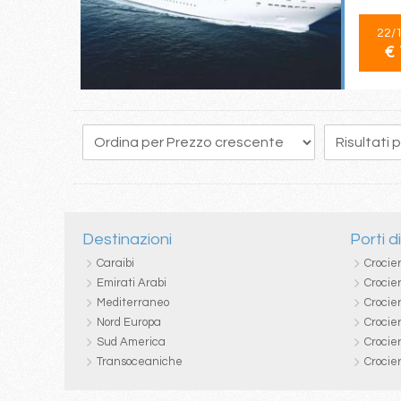
22/
€ 
244
245
246
247
248
249
250
251
252
Destinazioni
Porti d
Caraibi
Crocie
Emirati Arabi
Crocie
Mediterraneo
Crocier
Nord Europa
Crocie
Sud America
Crocie
Transoceaniche
Crocie