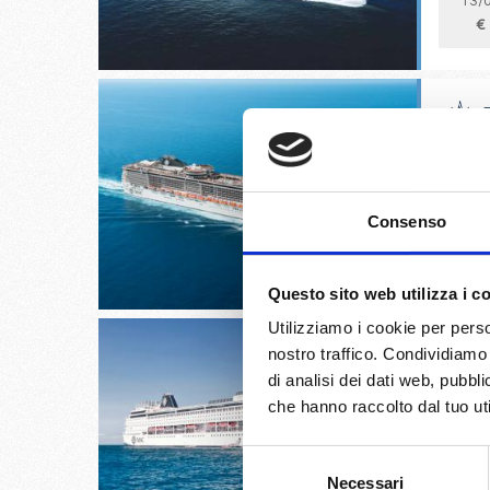
13/
€
Palermo,
Consenso
05/
€
Questo sito web utilizza i c
Utilizziamo i cookie per perso
nostro traffico. Condividiamo 
di analisi dei dati web, pubbl
che hanno raccolto dal tuo uti
Alicante
Selezione
12/
Necessari
del