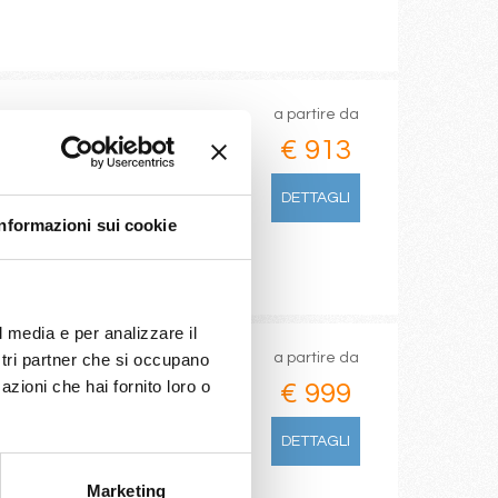
a partire da
€ 913
DETTAGLI
Informazioni sui cookie
l media e per analizzare il
a partire da
ostri partner che si occupano
azioni che hai fornito loro o
€ 999
 Alicante
DETTAGLI
Marketing