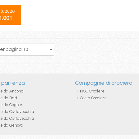
10/2026
1.001
253
254
255
256
257
258
259
260
261
i partenza
Compagnie di crociera
re da Ancona
MSC Crociere
re da Bari
Costa Crociere
e da Cagliari
re da Civitavecchia
re da Civitavecchia
re da Genova