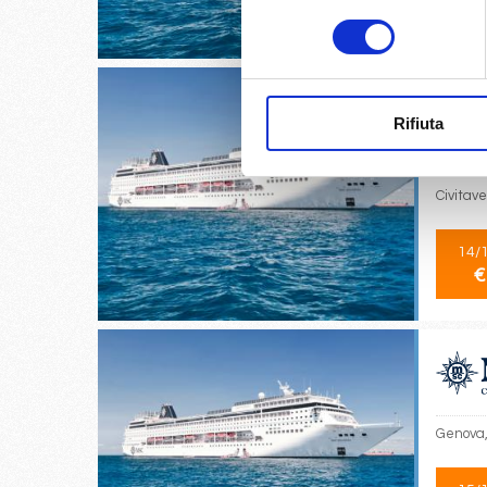
€
consenso
Rifiuta
Civitave
Civitav
14/
€
Genova, 