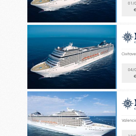
01/
€
Civitave
04/
€
Valencia