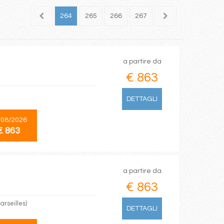
262
263
264
265
266
267
268
269
270
a partire da
€ 863
DETTAGLI
/08/2026
€ 863
a partire da
€ 863
arseilles)
DETTAGLI