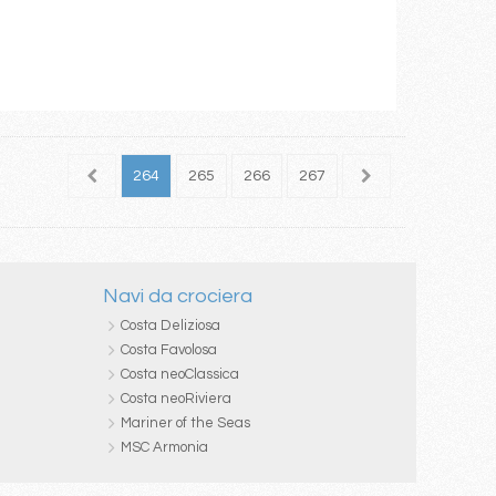
262
263
264
265
266
267
268
269
270
Navi da crociera
Costa Deliziosa
Costa Favolosa
Costa neoClassica
Costa neoRiviera
Mariner of the Seas
MSC Armonia