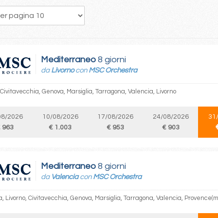
253
254
255
256
257
258
259
260
261
Mediterraneo
8 giorni
da
Livorno
con
MSC Orchestra
 Civitavecchia, Genova, Marsiglia, Tarragona, Valencia, Livorno
08/2026
10/08/2026
17/08/2026
24/08/2026
31
 963
€ 1.003
€ 953
€ 903
Mediterraneo
8 giorni
da
Valencia
con
MSC Orchestra
, Livorno, Civitavecchia, Genova, Marsiglia, Tarragona, Valencia, Provence(m