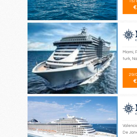
15/
€
Miami, 
turk, N
29/
€
Valencia
De Jane