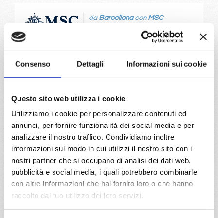
da
Barcellona
con
MSC
Splendida
Mediterraneo
8 giorni
Barcellona, Marsiglia, Livorno, Cagliari, Palermo, Valletta,
Consenso
Dettagli
Informazioni sui cookie
Barcellona, Provence(marseilles)
02/08/2026
16/08/2026
Questo sito web utilizza i cookie
€ 1.013
€ 1.003
Utilizziamo i cookie per personalizzare contenuti ed
23/08/2026
30/08/2026
annunci, per fornire funzionalità dei social media e per
€ 913
€ 953
analizzare il nostro traffico. Condividiamo inoltre
informazioni sul modo in cui utilizzi il nostro sito con i
a partire da
nostri partner che si occupano di analisi dei dati web,
€ 913
pubblicità e social media, i quali potrebbero combinarle
con altre informazioni che hai fornito loro o che hanno
DETTAGLI
raccolto dal tuo utilizzo dei loro servizi.