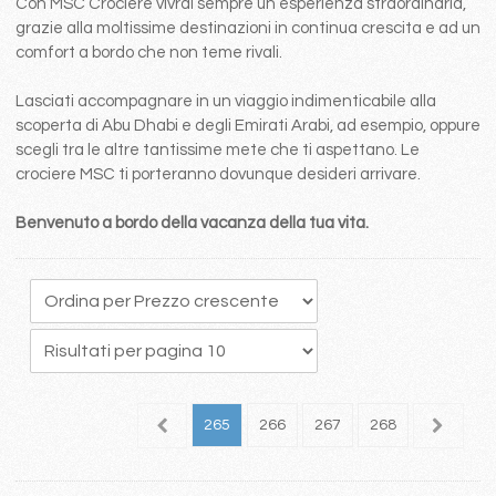
Con MSC Crociere vivrai sempre un esperienza straordinaria,
grazie alla moltissime destinazioni in continua crescita e ad un
comfort a bordo che non teme rivali.
Lasciati accompagnare in un viaggio indimenticabile alla
scoperta di Abu Dhabi e degli Emirati Arabi, ad esempio, oppure
scegli tra le altre tantissime mete che ti aspettano. Le
crociere MSC ti porteranno dovunque desideri arrivare.
Benvenuto a bordo della vacanza della tua vita.
61
262
263
264
265
266
267
268
269
2