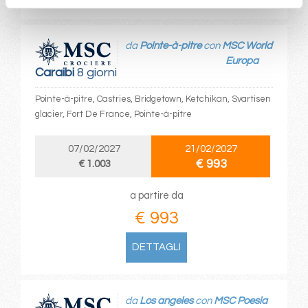
da
Pointe-à-pitre
con
MSC World
Europa
Caraibi
8 giorni
Pointe-à-pitre, Castries, Bridgetown, Ketchikan, Svartisen
glacier, Fort De France, Pointe-à-pitre
07/02/2027
21/02/2027
€ 993
€ 1.003
a partire da
€ 993
DETTAGLI
da
Los angeles
con
MSC Poesia