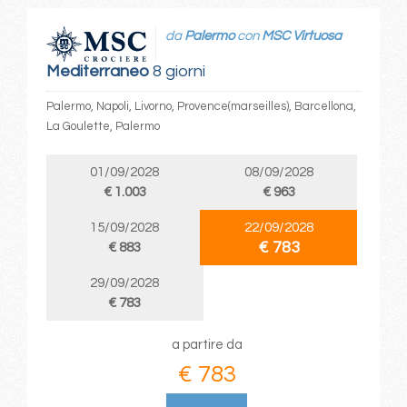
da
Palermo
con
MSC Virtuosa
Mediterraneo
8 giorni
Palermo, Napoli, Livorno, Provence(marseilles), Barcellona,
La Goulette, Palermo
01/09/2028
08/09/2028
€ 1.003
€ 963
15/09/2028
22/09/2028
€ 783
€ 883
29/09/2028
€ 783
a partire da
€ 783