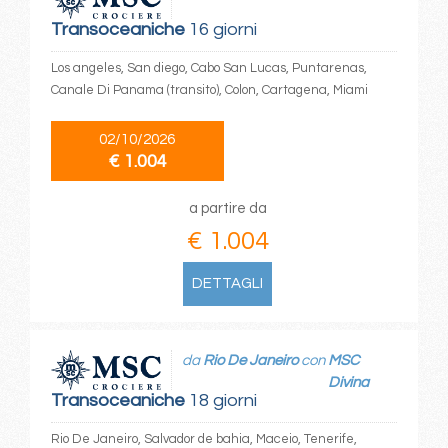
Transoceaniche
16 giorni
Los angeles, San diego, Cabo San Lucas, Puntarenas,
Canale Di Panama (transito), Colon, Cartagena, Miami
02/10/2026
€ 1.004
a partire da
€ 1.004
DETTAGLI
da
Rio De Janeiro
con
MSC
Divina
Transoceaniche
18 giorni
Rio De Janeiro, Salvador de bahia, Maceio, Tenerife,