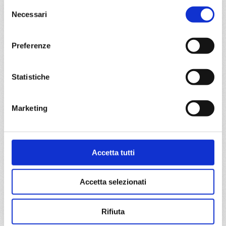
Selezione
da
Pireo
con
MSC Orchestra
Necessari
del
consenso
Mediterraneo
8 giorni
Preferenze
Pireo, Katakolon, Cefalonia-argostoli, Corfu, Bari, Santorini,
Pireo
Statistiche
01/08/2028
08/08/2028
€ 1.003
€ 1.033
Marketing
15/08/2028
22/08/2028
€ 1.043
€ 983
29/08/2028
Accetta tutti
€ 943
Accetta selezionati
a partire da
€ 943
Rifiuta
DETTAGLI