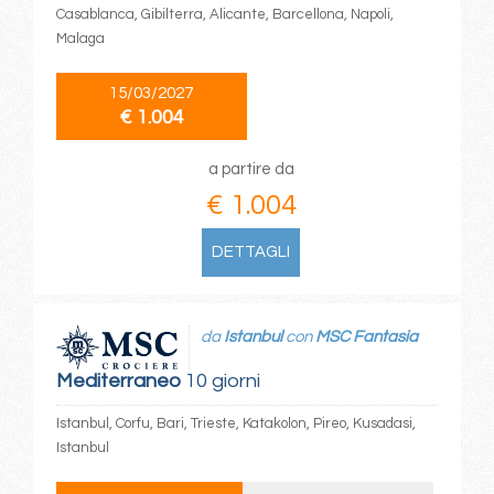
Casablanca, Gibilterra, Alicante, Barcellona, Napoli,
Malaga
15/03/2027
€ 1.004
a partire da
€ 1.004
DETTAGLI
da
Istanbul
con
MSC Fantasia
Mediterraneo
10 giorni
Istanbul, Corfu, Bari, Trieste, Katakolon, Pireo, Kusadasi,
Istanbul