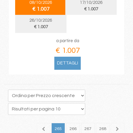
08/10/2026
17/10/2026
€ 1.007
€ 1.007
26/10/2026
€ 1.007
a partire da
€ 1.007
DETTAGLI
61
262
263
264
265
266
267
268
269
2