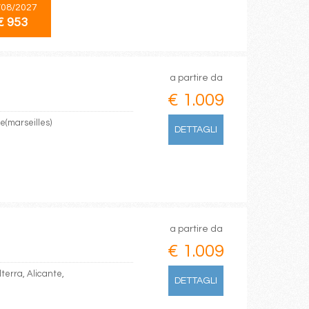
/08/2027
€ 953
a partire da
€ 1.009
e(marseilles)
DETTAGLI
a partire da
€ 1.009
lterra, Alicante,
DETTAGLI