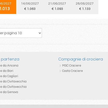
06/2027
14/06/2027
21/06/2027
28/06/2027
1.013
€ 1.063
€ 1.093
€ 1.133
256
257
258
259
260
261
262
263
264
i partenza
Compagnie di crociera
re da Ancona
MSC Crociere
re da Bari
Costa Crociere
e da Cagliari
re da Civitavecchia
re da Civitavecchia
re da Genova