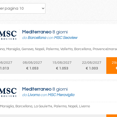
256
257
258
259
260
261
262
263
264
Mediterraneo
8 giorni
da
Barcellona
con
MSC Seaview
na, Marsiglia, Genova, Napoli, Palermo, Valletta, Barcellona, Provence(marse
08/2027
08/08/2027
15/08/2027
22/08/2027
29
 1.013
€ 1.053
€ 1.053
€ 1.003
Mediterraneo
8 giorni
da
Livorno
con
MSC Meraviglia
 Marsiglia, Barcellona, La Goulette, Palermo, Napoli, Livorno