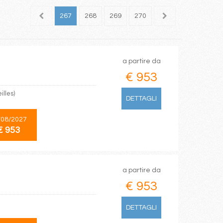
265
266
267
268
269
270
271
272
273
a partire da
€ 953
illes)
DETTAGLI
/08/2027
€ 953
a partire da
€ 953
DETTAGLI