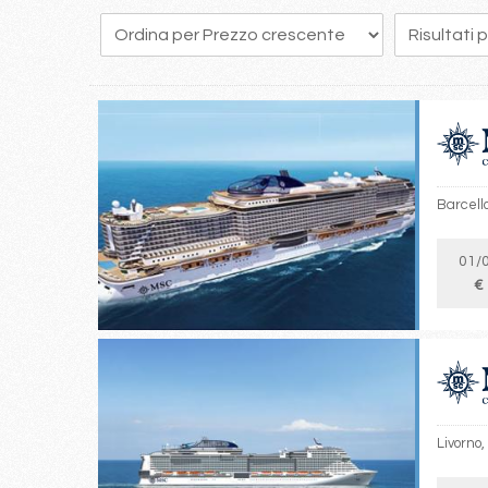
247
248
249
250
251
252
253
254
255
Barcello
01/
€
Livorno,