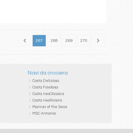
265
266
267
268
269
270
271
272
273
Navi da crociera
Costa Deliziosa
Costa Favolosa
Costa neoClassica
Costa neoRiviera
Mariner of the Seas
MSC Armonia