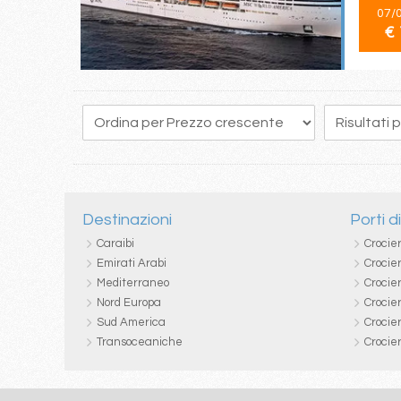
07/
€ 
247
248
249
250
251
252
253
254
255
Destinazioni
Porti d
Caraibi
Crocie
Emirati Arabi
Crocie
Mediterraneo
Crocier
Nord Europa
Crocie
Sud America
Crocie
Transoceaniche
Crocie