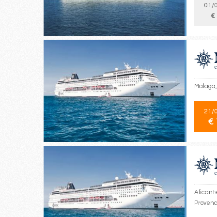
01/
€
Malaga,
21/
€ 
Alicante
Provenc