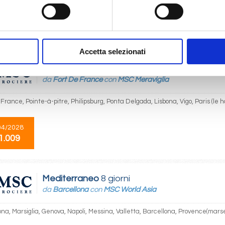
10/2027
1.009
Accetta selezionati
Transoceaniche
16 giorni
da
Fort De France
con
MSC Meraviglia
France, Pointe-à-pitre, Philipsburg, Ponta Delgada, Lisbona, Vigo, Paris (le h
04/2028
1.009
Mediterraneo
8 giorni
da
Barcellona
con
MSC World Asia
na, Marsiglia, Genova, Napoli, Messina, Valletta, Barcellona, Provence(marse