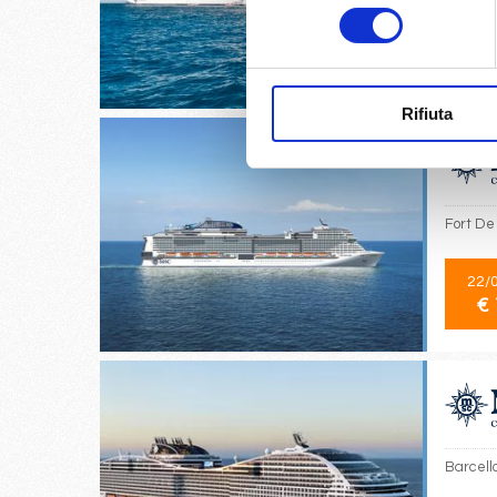
consenso
08/
€ 
Rifiuta
Fort De 
22/
€ 
Barcello