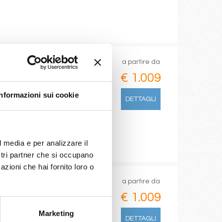
a partire da
€ 1.009
vecchia, Genova,
Informazioni sui cookie
DETTAGLI
l media e per analizzare il
ostri partner che si occupano
azioni che hai fornito loro o
a partire da
€ 1.009
Marketing
arsiglia, Malaga
DETTAGLI