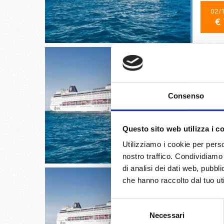
02/
€ 
Genova, 
Consenso
Provenc
Questo sito web utilizza i c
05/
€ 
Utilizziamo i cookie per perso
nostro traffico. Condividiamo 
di analisi dei dati web, pubbl
che hanno raccolto dal tuo uti
Selezione
Necessari
del
Malaga, 