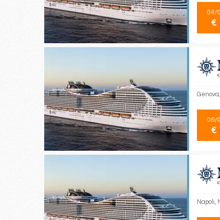
04/
€ 
Genova, 
06/
€ 
Napoli, 