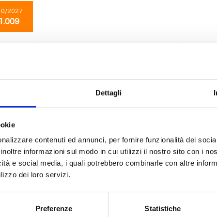
10/2027
1.009
Mediterraneo
11 giorni
da
Genova
con
MSC Sinfonia
Marsiglia, Malaga, Casablanca, Siviglia (cadice), Gibilterra, Alicante, Civita
Dettagli
e(marseilles)
ookie
10/2027
25/10/2027
1.009
€ 1.049
nalizzare contenuti ed annunci, per fornire funzionalità dei socia
inoltre informazioni sul modo in cui utilizzi il nostro sito con i n
icità e social media, i quali potrebbero combinarle con altre inform
lizzo dei loro servizi.
Mediterraneo
11 giorni
da
Malaga
con
MSC Sinfonia
Preferenze
Statistiche
Casablanca, Siviglia (cadice), Gibilterra, Alicante, Civitavecchia, Genova, M