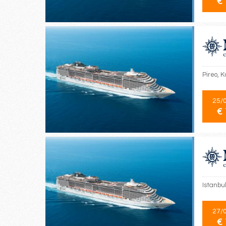
€ 
Pireo, K
25/
€ 
Istanbul
27/
€ 