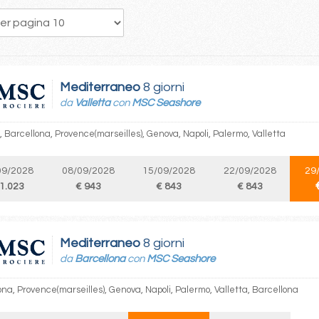
260
261
262
263
264
265
266
267
268
Mediterraneo
8 giorni
da
Valletta
con
MSC Seashore
, Barcellona, Provence(marseilles), Genova, Napoli, Palermo, Valletta
09/2028
08/09/2028
15/09/2028
22/09/2028
29
 1.023
€ 943
€ 843
€ 843
Mediterraneo
8 giorni
da
Barcellona
con
MSC Seashore
ona, Provence(marseilles), Genova, Napoli, Palermo, Valletta, Barcellona