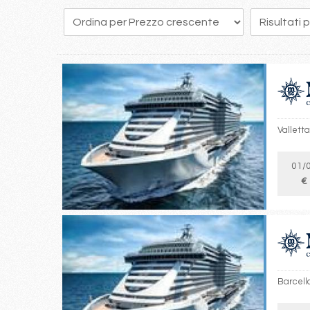
251
252
253
254
255
256
257
258
259
Valletta
01/
€
Barcell