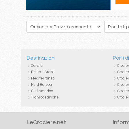
251
252
253
254
255
256
257
258
259
Destinazioni
Porti d
Caraibi
Crocie
Emirati Arabi
Crocie
Mediterraneo
Crocier
Nord Europa
Crocie
Sud America
Crocie
Transoceaniche
Crocie
LeCrociere.net
Inform