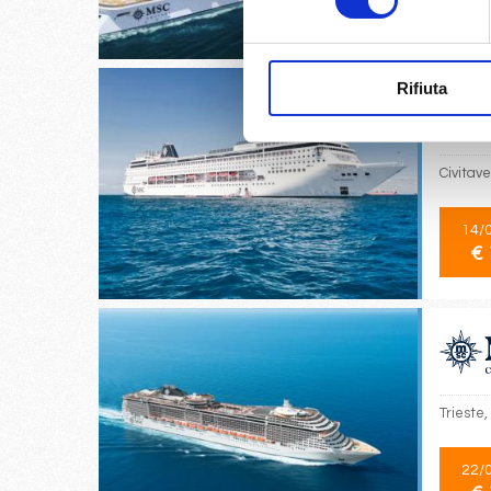
€ 
Rifiuta
Civitav
14/
€ 
Trieste,
22/