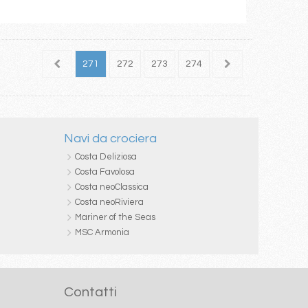
269
270
271
272
273
274
275
276
277
Navi da crociera
Costa Deliziosa
Costa Favolosa
Costa neoClassica
Costa neoRiviera
Mariner of the Seas
MSC Armonia
Contatti