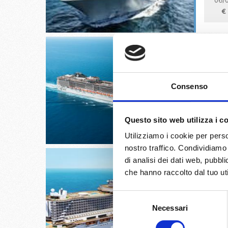
06/
€
Warnemü
Consenso
06/
Questo sito web utilizza i c
€ 
Utilizziamo i cookie per perso
nostro traffico. Condividiamo 
di analisi dei dati web, pubbl
che hanno raccolto dal tuo uti
Selezione
Miami, 
Necessari
del
consenso
28/