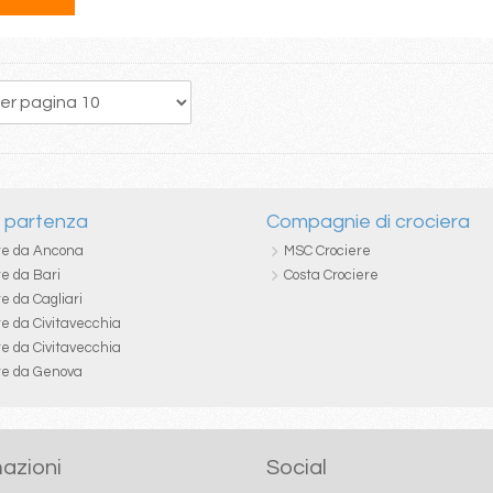
260
261
262
263
264
265
266
267
268
i partenza
Compagnie di crociera
re da Ancona
MSC Crociere
re da Bari
Costa Crociere
e da Cagliari
re da Civitavecchia
re da Civitavecchia
re da Genova
azioni
Social