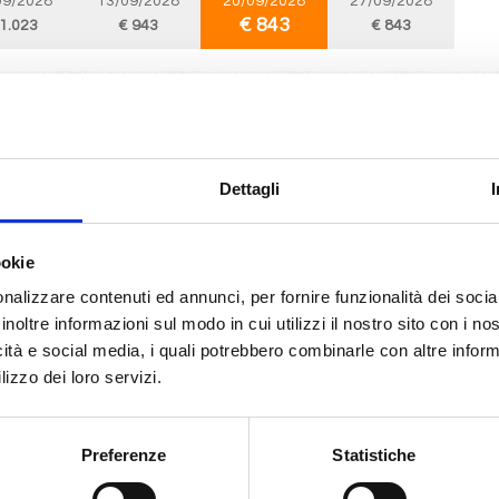
09/2028
13/09/2028
20/09/2028
27/09/2028
€ 843
 1.023
€ 943
€ 843
Nord Europa
8 giorni
da
Warnemünde
con
MSC Splendida
nde, Alesund, Stavanger, Kristiansand, Oslo, Copenhagen, Warnemünde
Dettagli
08/2028
ookie
1.023
nalizzare contenuti ed annunci, per fornire funzionalità dei socia
inoltre informazioni sul modo in cui utilizzi il nostro sito con i n
icità e social media, i quali potrebbero combinarle con altre inform
Caraibi
8 giorni
lizzo dei loro servizi.
da
Miami
con
MSC Seaside
Ocean Cay Msc Marine Reserve, Falmouth, George Town, Cozumel, Miami
Preferenze
Statistiche
12/2026