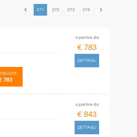
269
270
271
272
273
274
275
276
277
a partire da
€ 783
DETTAGLI
/09/2028
€ 783
a partire da
€ 843
DETTAGLI