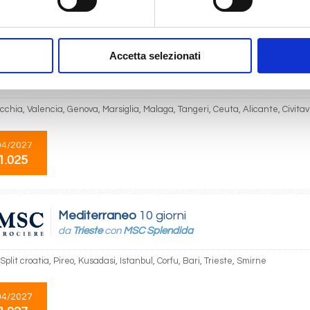
1.024
Accetta selezionati
Mediterraneo
14 giorni
da
Civitavecchia
con
MSC Sinfonia
ecchia, Valencia, Genova, Marsiglia, Malaga, Tangeri, Ceuta, Alicante, Civita
04/2027
1.025
Mediterraneo
10 giorni
da
Trieste
con
MSC Splendida
 Split croatia, Pireo, Kusadasi, Istanbul, Corfu, Bari, Trieste, Smirne
04/2027