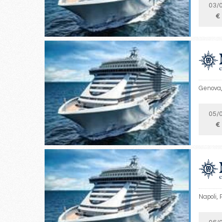
03/
€
Genova,
05/
€
Napoli, 