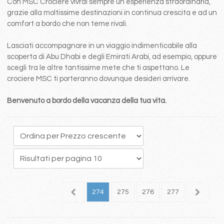
Con MSC Crociere vivrai sempre un esperienza straordinaria,
grazie alla moltissime destinazioni in continua crescita e ad un
comfort a bordo che non teme rivali.
Lasciati accompagnare in un viaggio indimenticabile alla
scoperta di Abu Dhabi e degli Emirati Arabi, ad esempio, oppure
scegli tra le altre tantissime mete che ti aspettano. Le
crociere MSC ti porteranno dovunque desideri arrivare.
Benvenuto a bordo della vacanza della tua vita.
70
271
272
273
274
275
276
277
278
2