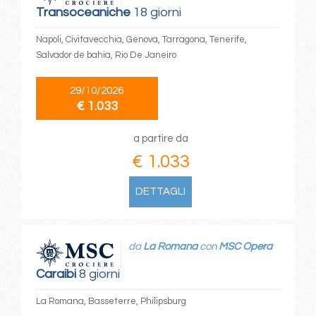
Transoceaniche
18 giorni
Napoli, Civitavecchia, Genova, Tarragona, Tenerife,
Salvador de bahia, Rio De Janeiro
29/10/2026
€ 1.033
a partire da
€ 1.033
DETTAGLI
da
La Romana
con
MSC Opera
Caraibi
8 giorni
La Romana, Basseterre, Philipsburg