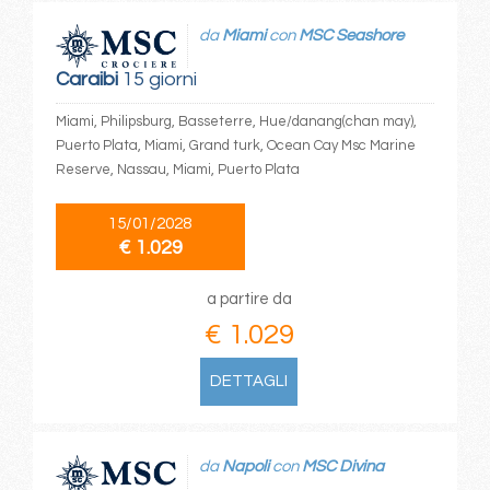
da
Miami
con
MSC Seashore
Caraibi
15 giorni
Miami, Philipsburg, Basseterre, Hue/danang(chan may),
Puerto Plata, Miami, Grand turk, Ocean Cay Msc Marine
Reserve, Nassau, Miami, Puerto Plata
15/01/2028
€ 1.029
a partire da
€ 1.029
DETTAGLI
da
Napoli
con
MSC Divina