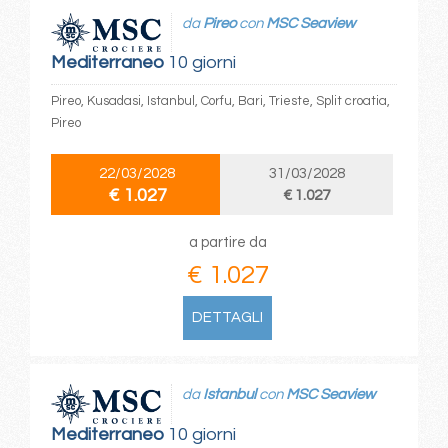
da
Pireo
con
MSC Seaview
Mediterraneo
10 giorni
Pireo, Kusadasi, Istanbul, Corfu, Bari, Trieste, Split croatia,
Pireo
22/03/2028
31/03/2028
€ 1.027
€ 1.027
a partire da
€ 1.027
DETTAGLI
da
Istanbul
con
MSC Seaview
Mediterraneo
10 giorni