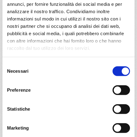
a partire da
annunci, per fornire funzionalità dei social media e per
analizzare il nostro traffico. Condividiamo inoltre
€ 1.027
informazioni sul modo in cui utilizzi il nostro sito con i
nostri partner che si occupano di analisi dei dati web,
DETTAGLI
pubblicità e social media, i quali potrebbero combinarle
con altre informazioni che hai fornito loro o che hanno
raccolto dal tuo utilizzo dei loro servizi.
da
Copenhagen
con
MSC Poesia
Nord Europa
11 giorni
Selezione
Necessari
del
Copenhagen, Warnemünde, Gdynia, Klaipeda, Riga,
consenso
Tallinn, Helsinki, Stoccolma, Copenhagen
Preferenze
12/09/2026
€ 1.029
Statistiche
a partire da
€ 1.029
Marketing