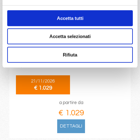
DETTAGLI
Accetta tutti
da
Miami
con
MSC Meraviglia
Accetta selezionati
Caraibi
15 giorni
Miami, Philipsburg, Basseterre, Hue/danang(chan may),
Rifiuta
Amber Cove Dominican Rep, Miami, Grand turk, Ocean
Cay Msc Marine Reserve, Nassau, Miami
21/11/2026
€ 1.029
a partire da
€ 1.029
DETTAGLI