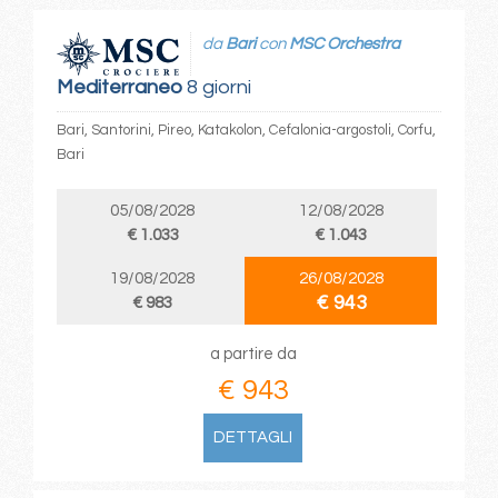
da
Bari
con
MSC Orchestra
Mediterraneo
8 giorni
Bari, Santorini, Pireo, Katakolon, Cefalonia-argostoli, Corfu,
Bari
05/08/2028
12/08/2028
€ 1.033
€ 1.043
19/08/2028
26/08/2028
€ 943
€ 983
a partire da
€ 943
DETTAGLI