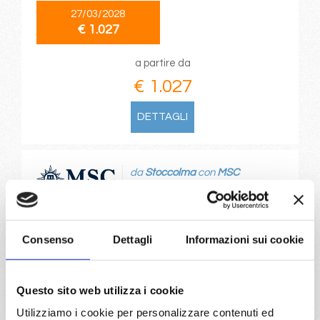
27/03/2028
€ 1.027
a partire da
€ 1.027
DETTAGLI
da
Stoccolma
con
MSC
Splendida
Nord Europa
10 giorni
Stoccolma, Tallinn, Copenhagen, Warnemünde, Sandnes
Consenso
Dettagli
Informazioni sui cookie
Norway, Bergen, Kristiansand, Oslo
30/08/2028
Questo sito web utilizza i cookie
€ 1.027
Utilizziamo i cookie per personalizzare contenuti ed