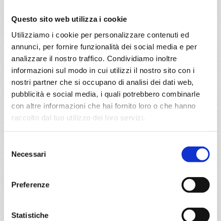
a partire da
Questo sito web utilizza i cookie
€ 1.039
Utilizziamo i cookie per personalizzare contenuti ed
DETTAGLI
annunci, per fornire funzionalità dei social media e per
analizzare il nostro traffico. Condividiamo inoltre
informazioni sul modo in cui utilizzi il nostro sito con i
da
Genova
con
MSC Sinfonia
nostri partner che si occupano di analisi dei dati web,
pubblicità e social media, i quali potrebbero combinarle
Mediterraneo
11 giorni
con altre informazioni che hai fornito loro o che hanno
raccolto dal tuo utilizzo dei loro servizi.
Genova, Marsiglia, Malaga, Lisbona, Alicante, Mahon,
Olbia, Genova, Provence(marseilles)
Selezione
Necessari
25/09/2027
del
€ 1.039
consenso
Preferenze
a partire da
€ 1.039
Statistiche