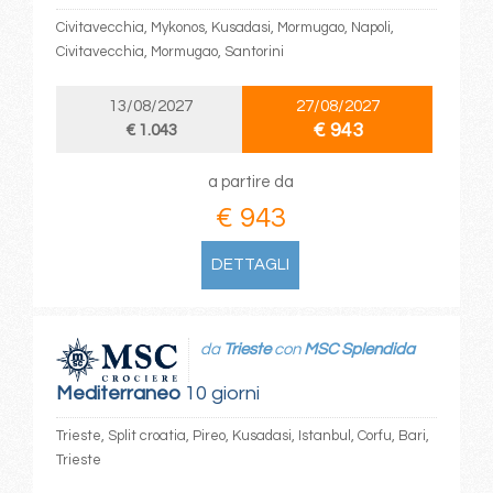
Civitavecchia, Mykonos, Kusadasi, Mormugao, Napoli,
Civitavecchia, Mormugao, Santorini
13/08/2027
27/08/2027
€ 943
€ 1.043
a partire da
€ 943
DETTAGLI
da
Trieste
con
MSC Splendida
Mediterraneo
10 giorni
Trieste, Split croatia, Pireo, Kusadasi, Istanbul, Corfu, Bari,
Trieste