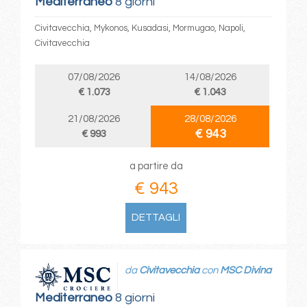
Mediterraneo
8 giorni
Civitavecchia, Mykonos, Kusadasi, Mormugao, Napoli,
Civitavecchia
07/08/2026
14/08/2026
€ 1.073
€ 1.043
21/08/2026
28/08/2026
€ 943
€ 993
a partire da
€ 943
DETTAGLI
da
Civitavecchia
con
MSC Divina
Mediterraneo
8 giorni