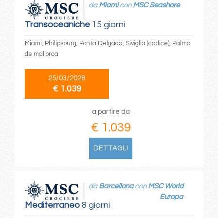
da
Miami
con
MSC Seashore
Transoceaniche
15 giorni
Miami, Philipsburg, Ponta Delgada, Siviglia (cadice), Palma
de mallorca
25/03/2028
€ 1.039
a partire da
€ 1.039
DETTAGLI
da
Barcellona
con
MSC World
Europa
Mediterraneo
8 giorni