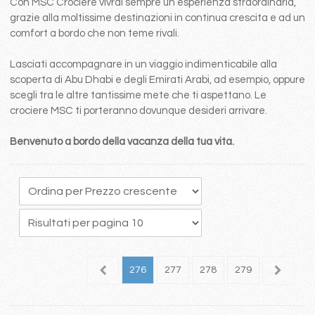
Con MSC Crociere vivrai sempre un esperienza straordinaria,
grazie alla moltissime destinazioni in continua crescita e ad un
comfort a bordo che non teme rivali.
Lasciati accompagnare in un viaggio indimenticabile alla
scoperta di Abu Dhabi e degli Emirati Arabi, ad esempio, oppure
scegli tra le altre tantissime mete che ti aspettano. Le
crociere MSC ti porteranno dovunque desideri arrivare.
Benvenuto a bordo della vacanza della tua vita.
72
273
274
275
276
277
278
279
280
2