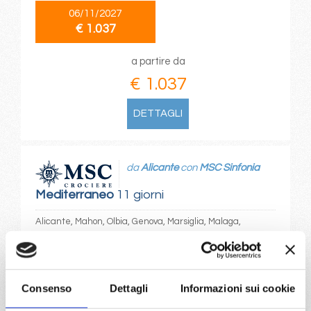
06/11/2027
€ 1.037
a partire da
€ 1.037
DETTAGLI
da
Alicante
con
MSC Sinfonia
Mediterraneo
11 giorni
Alicante, Mahon, Olbia, Genova, Marsiglia, Malaga,
Lisbona, Alicante, Provence(marseilles)
22/09/2027
€ 1.039
Consenso
Dettagli
Informazioni sui cookie