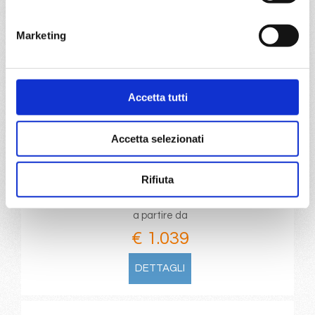
DETTAGLI
Marketing
da
Malaga
con
MSC Sinfonia
Mediterraneo
11 giorni
Accetta tutti
Malaga, Lisbona, Alicante, Mahon, Olbia, Genova,
Marsiglia, Malaga, Provence(marseilles)
Accetta selezionati
28/09/2027
Rifiuta
€ 1.039
a partire da
€ 1.039
DETTAGLI