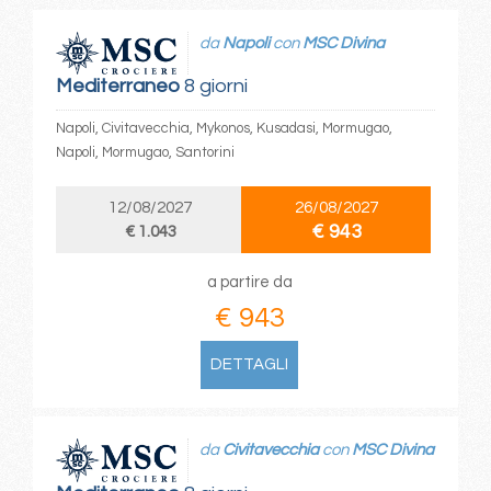
da
Napoli
con
MSC Divina
Mediterraneo
8 giorni
Napoli, Civitavecchia, Mykonos, Kusadasi, Mormugao,
Napoli, Mormugao, Santorini
12/08/2027
26/08/2027
€ 943
€ 1.043
a partire da
€ 943
DETTAGLI
da
Civitavecchia
con
MSC Divina