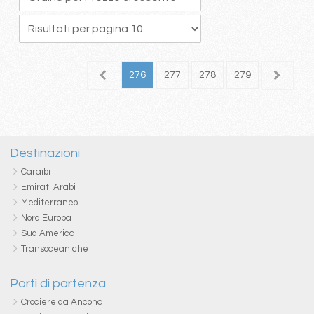
72
273
274
275
276
277
278
279
280
2
Destinazioni
Caraibi
Emirati Arabi
Mediterraneo
Nord Europa
Sud America
Transoceaniche
Porti di partenza
Crociere da Ancona