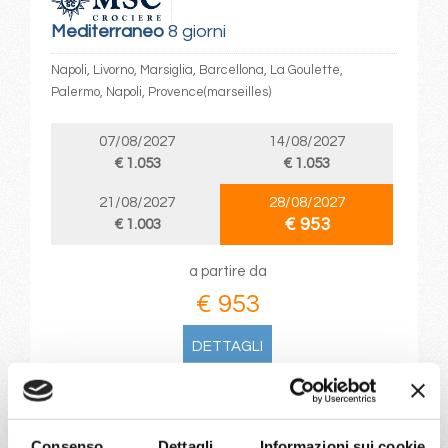
Mediterraneo
8 giorni
Napoli, Livorno, Marsiglia, Barcellona, La Goulette,
Palermo, Napoli, Provence(marseilles)
07/08/2027
14/08/2027
€ 1.053
€ 1.053
21/08/2027
28/08/2027
€ 953
€ 1.003
a partire da
€ 953
DETTAGLI
da
Napoli
con
MSC World
Consenso
Dettagli
Informazioni sui cookie
Europa