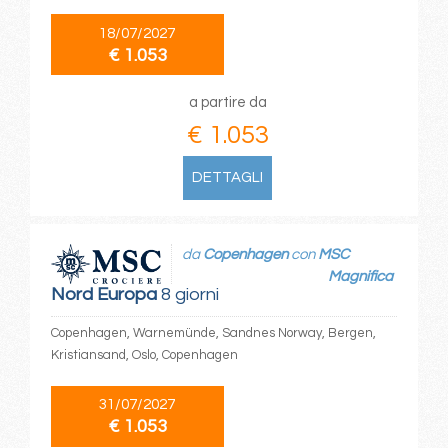
18/07/2027
€ 1.053
a partire da
€ 1.053
DETTAGLI
da
Copenhagen
con
MSC
Magnifica
Nord Europa
8 giorni
Copenhagen, Warnemünde, Sandnes Norway, Bergen,
Kristiansand, Oslo, Copenhagen
31/07/2027
€ 1.053