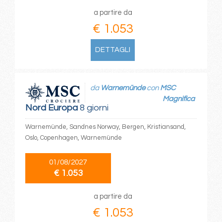
a partire da
€ 1.053
DETTAGLI
da
Warnemünde
con
MSC
Magnifica
Nord Europa
8 giorni
Warnemünde, Sandnes Norway, Bergen, Kristiansand,
Oslo, Copenhagen, Warnemünde
01/08/2027
€ 1.053
a partire da
€ 1.053