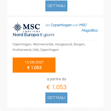
DETTAGLI
da
Copenhagen
con
MSC
Magnifica
Nord Europa
8 giorni
Copenhagen, Warnemünde, Haugesund, Bergen,
Kristiansand, Oslo, Copenhagen
14/08/2027
€ 1.053
a partire da
€ 1.053
DETTAGLI