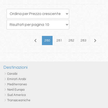
76
277
278
279
280
281
282
283
284
2
Destinazioni
Caraibi
Emirati Arabi
Mediterraneo
Nord Europa
Sud America
Transoceaniche