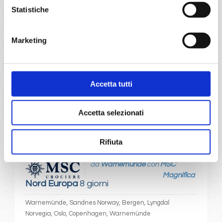
Statistiche
Copenhagen, Warnemünde, Sandnes Norway, Bergen,
Lyngdal Norvegia, Oslo, Copenhagen
Marketing
17/07/2027
€ 1.053
Accetta tutti
a partire da
€ 1.053
Accetta selezionati
DETTAGLI
Rifiuta
da
Warnemünde
con
MSC
Magnifica
Nord Europa
8 giorni
Warnemünde, Sandnes Norway, Bergen, Lyngdal
Norvegia, Oslo, Copenhagen, Warnemünde