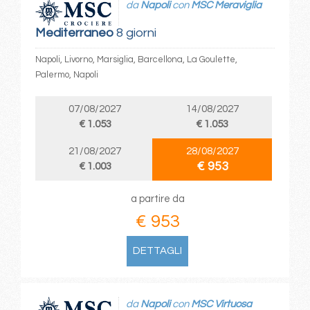
da
Napoli
con
MSC Meraviglia
Mediterraneo
8 giorni
Napoli, Livorno, Marsiglia, Barcellona, La Goulette,
Palermo, Napoli
07/08/2027
14/08/2027
€ 1.053
€ 1.053
21/08/2027
28/08/2027
€ 953
€ 1.003
a partire da
€ 953
DETTAGLI
da
Napoli
con
MSC Virtuosa