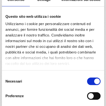
Mediterraneo
8 giorni
Napoli, Messina, Valletta, Barcellona, Marsiglia, Genova,
Questo sito web utilizza i cookie
Napoli, Provence(marseilles)
Utilizziamo i cookie per personalizzare contenuti ed
annunci, per fornire funzionalità dei social media e per
07/09/2026
14/09/2026
analizzare il nostro traffico. Condividiamo inoltre
€ 1.053
€ 983
informazioni sul modo in cui utilizzi il nostro sito con i
21/09/2026
28/09/2026
nostri partner che si occupano di analisi dei dati web,
€ 973
€ 973
pubblicità e social media, i quali potrebbero combinarle
con altre informazioni che hai fornito loro o che hanno
a partire da
raccolto dal tuo utilizzo dei loro servizi.
€ 973
Selezione
DETTAGLI
Necessari
del
consenso
Preferenze
da
Copenhagen
con
MSC
Magnifica
Nord Europa
8 giorni