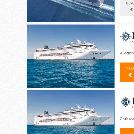
03/
€
Alicant
15/
€ 
Civitav