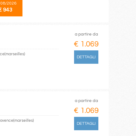
/08/2026
€ 943
a partire da
€ 1.069
ce(marseilles)
DETTAGLI
a partire da
€ 1.069
rovence(marseilles)
DETTAGLI