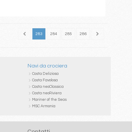
281
282
283
284
285
286
287
288
289
Navi da crociera
Costa Deliziosa
Costa Favolosa
Costa neoClassica
Costa neoRiviera
Mariner of the Seas
MSC Armonia
Contatti