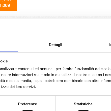
05/2027
1.069
Mediterraneo
11 giorni
da
Genova
con
MSC Sinfonia
 Marsiglia, Malaga, Tangeri, Ceuta, Alicante, Civitavecchia, Genova, Provenc
Dettagli
05/2027
1.069
ookie
nalizzare contenuti ed annunci, per fornire funzionalità dei socia
inoltre informazioni sul modo in cui utilizzi il nostro sito con i n
Transoceaniche
17 giorni
icità e social media, i quali potrebbero combinarle con altre inform
da
Genova
con
MSC Divina
lizzo dei loro servizi.
Marsiglia, Barcellona, Las Palmas, Salvador de bahia, Ilheus, Ilha Grande, R
e(marseilles)
Preferenze
Statistiche