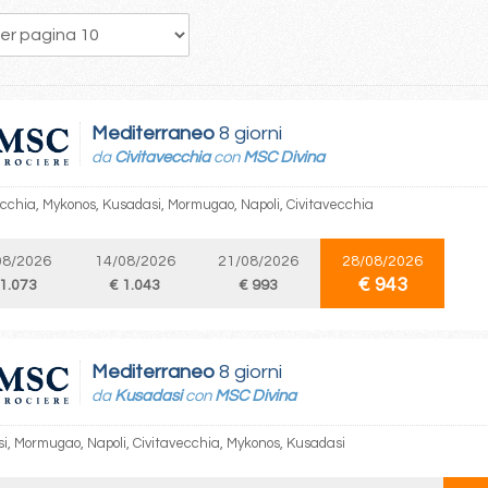
272
273
274
275
276
277
278
279
280
Mediterraneo
8 giorni
da
Civitavecchia
con
MSC Divina
ecchia, Mykonos, Kusadasi, Mormugao, Napoli, Civitavecchia
08/2026
14/08/2026
21/08/2026
28/08/2026
€ 943
 1.073
€ 1.043
€ 993
Mediterraneo
8 giorni
da
Kusadasi
con
MSC Divina
i, Mormugao, Napoli, Civitavecchia, Mykonos, Kusadasi