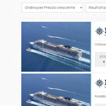
263
264
265
266
267
268
269
270
271
Civitav
07/
€
Kusadas