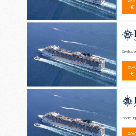
05/
€ 
Civitav
06/
€ 
Mormuga
09/