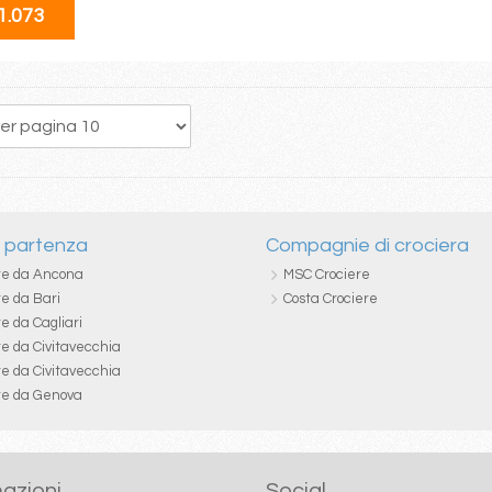
1.073
272
273
274
275
276
277
278
279
280
i partenza
Compagnie di crociera
re da Ancona
MSC Crociere
re da Bari
Costa Crociere
e da Cagliari
re da Civitavecchia
re da Civitavecchia
re da Genova
azioni
Social