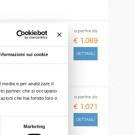
a partire da
€ 1.069
e(marseilles)
DETTAGLI
Informazioni sui cookie
l media e per analizzare il
ostri partner che si occupano
a partire da
azioni che hai fornito loro o
€ 1.071
io De Janeiro,
DETTAGLI
Marketing