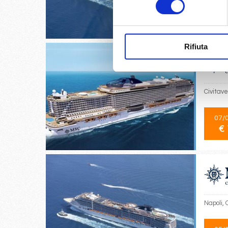
30/
€ 
Rifiuta
Civitav
07/
€ 
Napoli,