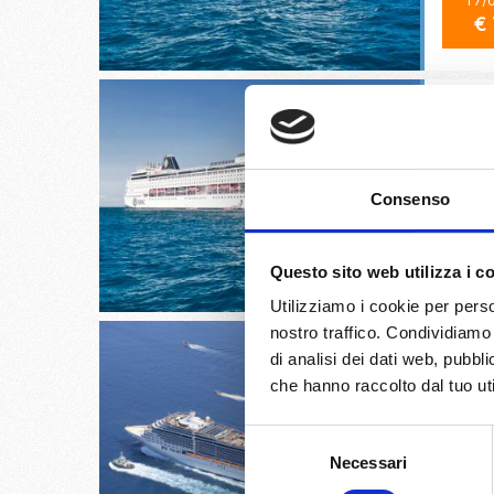
17/
€ 
Genova,
Consenso
18/
€ 
Questo sito web utilizza i c
Utilizziamo i cookie per perso
nostro traffico. Condividiamo 
di analisi dei dati web, pubbl
che hanno raccolto dal tuo uti
Genova, 
Selezione
Provenc
Necessari
del
consenso