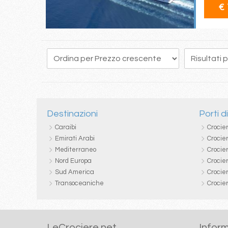
€ 
263
264
265
266
267
268
269
270
271
Destinazioni
Porti d
Caraibi
Crocie
Emirati Arabi
Crocie
Mediterraneo
Crocier
Nord Europa
Crocie
Sud America
Crocie
Transoceaniche
Crocie
LeCrociere.net
Inform