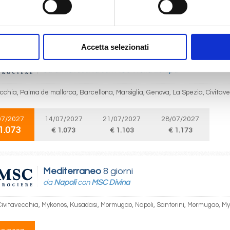
10/2027
1.071
Accetta selezionati
Mediterraneo
8 giorni
da
Civitavecchia
con
MSC World Europa
ecchia, Palma de mallorca, Barcellona, Marsiglia, Genova, La Spezia, Civitav
07/2027
14/07/2027
21/07/2027
28/07/2027
1.073
€ 1.073
€ 1.103
€ 1.173
Mediterraneo
8 giorni
da
Napoli
con
MSC Divina
 Civitavecchia, Mykonos, Kusadasi, Mormugao, Napoli, Santorini, Mormugao, M