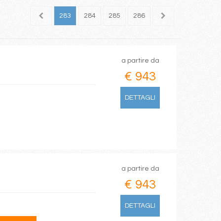
281
282
283
284
285
286
287
288
289
a partire da
€ 943
DETTAGLI
a partire da
€ 943
DETTAGLI