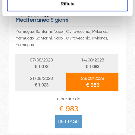
Rifiuta
da
Mormugao
con
MSC Divina
Mediterraneo
8 giorni
Mormugao, Santorini, Napoli, Civitavecchia, Mykonos,
Mormugao, Santorini, Napoli, Civitavecchia, Mykonos,
Mormugao
07/08/2028
14/08/2028
€ 1.073
€ 1.083
21/08/2028
28/08/2028
€ 983
€ 1.023
a partire da
€ 983
DETTAGLI