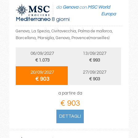
da
Genova
con
MSC World
Europa
Mediterraneo
8 giorni
Genova, La Spezia, Civitavecchia, Palma de mallorca,
Barcellona, Marsiglia, Genova, Provence(marseilles)
06/09/2027
13/09/2027
€ 1.073
€ 993
20/09/2027
27/09/2027
€ 903
€ 903
a partire da
€ 903
DETTAGLI