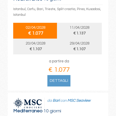
Istanbul, Corfu, Bari, Trieste, Split croatia, Pireo, Kusadasi,
Istanbul
02/04/2028
11/04/2028
€ 1.077
€ 1.137
20/04/2028
29/04/2028
€ 1.107
€ 1.107
a partire da
€ 1.077
DETTAGLI
da
Bari
con
MSC Seaview
Mediterraneo
10 giorni