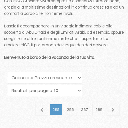
Con MSC Crociere vivrai sempre un esperienza straordinaria,
grazie alla moltissime destinazioni in continua crescita e ad un
comfort a bordo che non teme rivali.
Lasciati accompagnare in un viaggio indimenticabile alla
scoperta di Abu Dhabi e degli Emirati Arabi, ad esempio, oppure
scegli tra le altre tantissime mete che ti aspettano. Le
crociere MSC ti porteranno dovunque desideri arrivare.
Benvenuto a bordo della vacanza della tua vita.
81
282
283
284
285
286
287
288
289
2