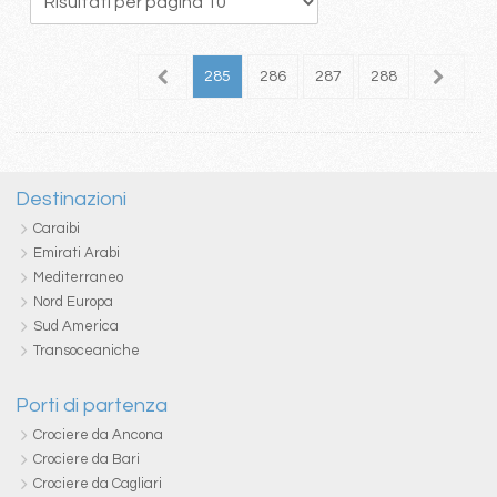
81
282
283
284
285
286
287
288
289
2
Destinazioni
Caraibi
Emirati Arabi
Mediterraneo
Nord Europa
Sud America
Transoceaniche
Porti di partenza
Crociere da Ancona
Crociere da Bari
Crociere da Cagliari