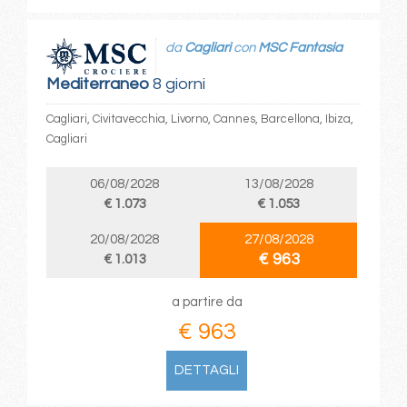
da
Cagliari
con
MSC Fantasia
Mediterraneo
8 giorni
Cagliari, Civitavecchia, Livorno, Cannes, Barcellona, Ibiza,
Cagliari
06/08/2028
13/08/2028
€ 1.073
€ 1.053
20/08/2028
27/08/2028
€ 963
€ 1.013
a partire da
€ 963
DETTAGLI