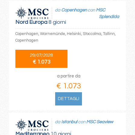
da
Copenhagen
con
MSC
Splendida
Nord Europa
8 giorni
Copenhagen, Warnemünde, Helsinki, Stoccolma, Tallinn,
Copenhagen
29/07/2028
€ 1.073
a partire da
€ 1.073
DETTAGLI
da
Istanbul
con
MSC Seaview
Mediterraneo
10 giorni