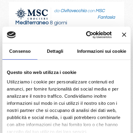
da
Civitavecchia
con
MSC
Fantasia
Mediterraneo
8 giorni
Civitavecchia, Livorno, Cannes, Barcellona, Ibiza, Cagliari,
Civitavecchia
Consenso
Dettagli
Informazioni sui cookie
07/08/2028
14/08/2028
€ 1.073
€ 1.053
Questo sito web utilizza i cookie
21/08/2028
28/08/2028
€ 963
€ 1.013
Utilizziamo i cookie per personalizzare contenuti ed
annunci, per fornire funzionalità dei social media e per
a partire da
analizzare il nostro traffico. Condividiamo inoltre
€ 963
informazioni sul modo in cui utilizzi il nostro sito con i
nostri partner che si occupano di analisi dei dati web,
DETTAGLI
pubblicità e social media, i quali potrebbero combinarle
con altre informazioni che hai fornito loro o che hanno
raccolto dal tuo utilizzo dei loro servizi.