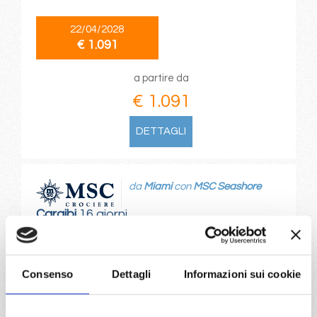
22/04/2028
€ 1.091
a partire da
€ 1.091
DETTAGLI
da
Miami
con
MSC Seashore
Caraibi
16 giorni
Miami, Ocean Cay Msc Marine Reserve, Philipsburg,
Basseterre, Hue/danang(chan may), Amber Cove
Dominican Rep, Miami, Ocean Cay Msc Marine Reserve,
Consenso
Dettagli
Informazioni sui cookie
Puerto Plata, Nassau, Miami