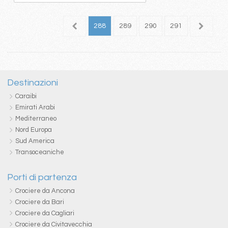
84
285
286
287
288
289
290
291
292
2
Destinazioni
Caraibi
Emirati Arabi
Mediterraneo
Nord Europa
Sud America
Transoceaniche
Porti di partenza
Crociere da Ancona
Crociere da Bari
Crociere da Cagliari
Crociere da Civitavecchia