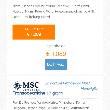
Miami, Ocean Cay Msc Marine Reserve, Puerto Plata,
Nassau, Miami, Puerto Plata, Hue/danang(chan may), St.
John S, Philipsburg, Miami
14/11/2027
€ 1.089
a partire da
€ 1.089
DETTAGLI
da
Fort De France
con
MSC
Meraviglia
Transoceaniche
17 giorni
Fort De France, Pointe-à-pitre, Philipsburg, Ponta
Delgada, Lisbona, Vigo, Paris (le havre), Southampton