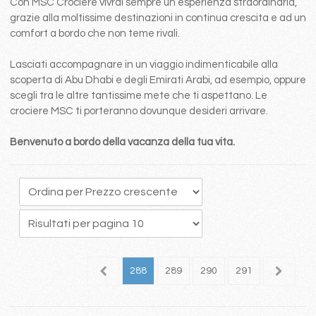
Con MSC Crociere vivrai sempre un esperienza straordinaria,
grazie alla moltissime destinazioni in continua crescita e ad un
comfort a bordo che non teme rivali.
Lasciati accompagnare in un viaggio indimenticabile alla
scoperta di Abu Dhabi e degli Emirati Arabi, ad esempio, oppure
scegli tra le altre tantissime mete che ti aspettano. Le
crociere MSC ti porteranno dovunque desideri arrivare.
Benvenuto a bordo della vacanza della tua vita.
84
285
286
287
288
289
290
291
292
2