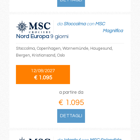
da
Stoccolma
con
MSC
Magnifica
Nord Europa
9 giorni
Stoccolma, Copenhagen, Warnemünde, Haugesund,
Bergen, Kristiansand, Oslo
12/08/2027
€ 1.095
a partire da
€ 1.095
DETTAGLI