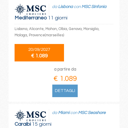
da
Lisbona
con
MSC Sinfonia
Mediterraneo
11 giorni
Lisbona, Alicante, Mahon, Olbia, Genova, Marsiglia,
Malaga, Provence(marseilles)
20/09/2027
€ 1.089
a partire da
€ 1.089
DETTAGLI
da
Miami
con
MSC Seashore
Caraibi
15 giorni