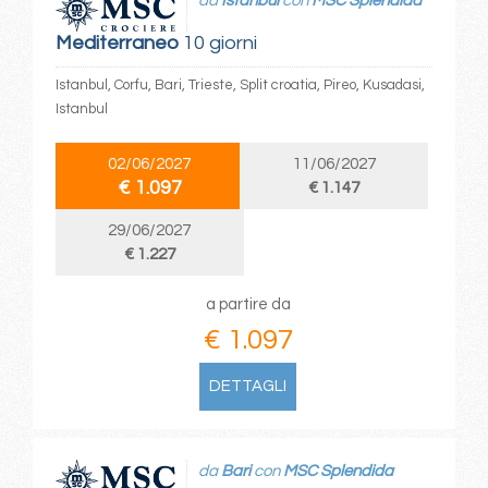
da
Istanbul
con
MSC Splendida
Mediterraneo
10 giorni
Istanbul, Corfu, Bari, Trieste, Split croatia, Pireo, Kusadasi,
Istanbul
02/06/2027
11/06/2027
€ 1.097
€ 1.147
29/06/2027
€ 1.227
a partire da
€ 1.097
DETTAGLI
da
Bari
con
MSC Splendida