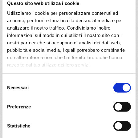
05/11/2027
Questo sito web utilizza i cookie
€ 1.094
Utilizziamo i cookie per personalizzare contenuti ed
annunci, per fornire funzionalità dei social media e per
a partire da
analizzare il nostro traffico. Condividiamo inoltre
€ 1.094
informazioni sul modo in cui utilizzi il nostro sito con i
nostri partner che si occupano di analisi dei dati web,
DETTAGLI
pubblicità e social media, i quali potrebbero combinarle
con altre informazioni che hai fornito loro o che hanno
raccolto dal tuo utilizzo dei loro servizi.
da
Stoccolma
con
MSC
Magnifica
Selezione
Nord Europa
9 giorni
Necessari
del
Stoccolma, Copenhagen, Warnemünde, Sandnes Norway,
consenso
Bergen, Lyngdal Norvegia, Oslo
Preferenze
15/07/2027
€ 1.095
Statistiche