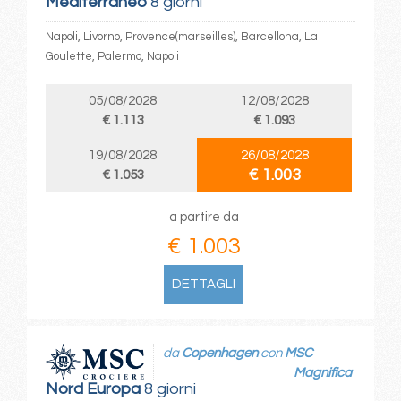
Mediterraneo
8 giorni
Napoli, Livorno, Provence(marseilles), Barcellona, La
Goulette, Palermo, Napoli
05/08/2028
12/08/2028
€ 1.113
€ 1.093
19/08/2028
26/08/2028
€ 1.003
€ 1.053
a partire da
€ 1.003
DETTAGLI
da
Copenhagen
con
MSC
Magnifica
Nord Europa
8 giorni