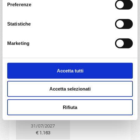
€ 1.109
Preferenze
DETTAGLI
Statistiche
da
Kiel
con
MSC Euribia
Marketing
Nord Europa
8 giorni
Kiel canal, Copenhagen, Hellesylt, Geiranger, Alesund,
Accetta tutti
Flam, Kiel canal
03/07/2027
10/07/2027
Accetta selezionati
€ 1.113
€ 1.113
Rifiuta
17/07/2027
24/07/2027
€ 1.163
€ 1.163
31/07/2027
€ 1.163