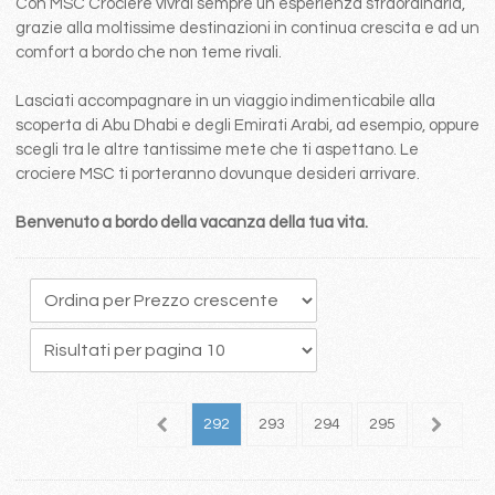
Con MSC Crociere vivrai sempre un esperienza straordinaria,
grazie alla moltissime destinazioni in continua crescita e ad un
comfort a bordo che non teme rivali.
Lasciati accompagnare in un viaggio indimenticabile alla
scoperta di Abu Dhabi e degli Emirati Arabi, ad esempio, oppure
scegli tra le altre tantissime mete che ti aspettano. Le
crociere MSC ti porteranno dovunque desideri arrivare.
Benvenuto a bordo della vacanza della tua vita.
88
289
290
291
292
293
294
295
296
2