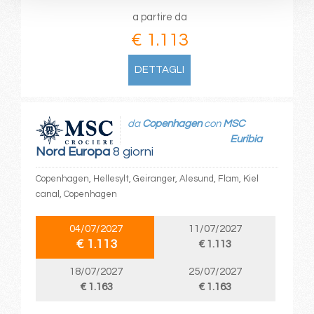
a partire da
€ 1.113
DETTAGLI
da
Copenhagen
con
MSC
Euribia
Nord Europa
8 giorni
Copenhagen, Hellesylt, Geiranger, Alesund, Flam, Kiel
canal, Copenhagen
04/07/2027
11/07/2027
€ 1.113
€ 1.113
18/07/2027
25/07/2027
€ 1.163
€ 1.163