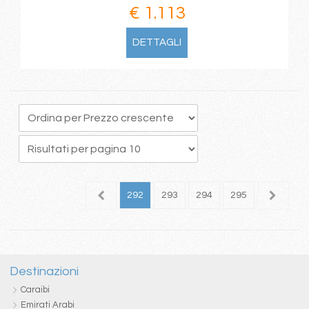
€ 1.113
DETTAGLI
88
289
290
291
292
293
294
295
296
2
Destinazioni
Caraibi
Emirati Arabi