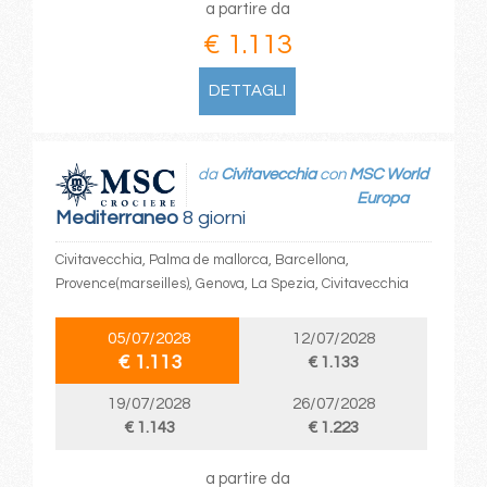
a partire da
€ 1.113
DETTAGLI
da
Civitavecchia
con
MSC World
Europa
Mediterraneo
8 giorni
Civitavecchia, Palma de mallorca, Barcellona,
Provence(marseilles), Genova, La Spezia, Civitavecchia
05/07/2028
12/07/2028
€ 1.113
€ 1.133
19/07/2028
26/07/2028
€ 1.143
€ 1.223
a partire da