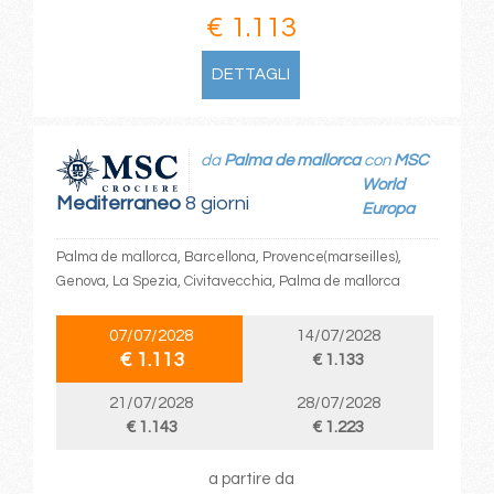
€ 1.113
DETTAGLI
da
Palma de mallorca
con
MSC
World
Mediterraneo
8 giorni
Europa
Palma de mallorca, Barcellona, Provence(marseilles),
Genova, La Spezia, Civitavecchia, Palma de mallorca
07/07/2028
14/07/2028
€ 1.113
€ 1.133
21/07/2028
28/07/2028
€ 1.143
€ 1.223
a partire da