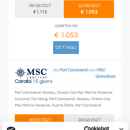
08/08/2027
22/08/2027
€ 1.053
€ 1.113
a partire da
€ 1.053
DETTAGLI
da
Port Canaveral
con
MSC
Grandiosa
Caraibi
15 giorni
Port Canaveral, Nassau, Ocean Cay Msc Marine Reserve,
Cozumel, Da-Nang, Port Canaveral, Nassau, Ocean Cay
Msc Marine Reserve, Puerto Plata, Port Canaveral
06/02/2027
20/02/2027
€ 1.109
€ 1.109