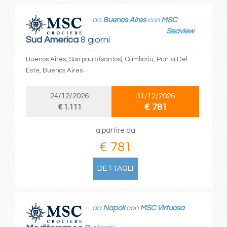
da
Buenos Aires
con
MSC
Seaview
Sud America
8 giorni
Buenos Aires, Sao paulo (santos), Camboriu, Punta Del
Este, Buenos Aires
24/12/2026
31/12/2026
€ 781
€ 1.111
a partire da
€ 781
DETTAGLI
da
Napoli
con
MSC Virtuosa