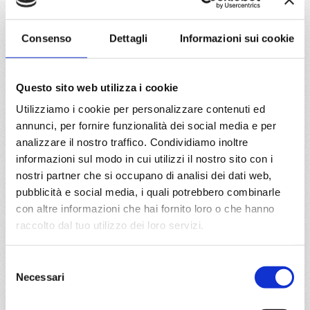
a partire da
Consenso
Dettagli
Informazioni sui cookie
€ 1.109
DETTAGLI
Questo sito web utilizza i cookie
Utilizziamo i cookie per personalizzare contenuti ed
annunci, per fornire funzionalità dei social media e per
da
Port Canaveral
con
MSC
analizzare il nostro traffico. Condividiamo inoltre
Grandiosa
Caraibi
15 giorni
informazioni sul modo in cui utilizzi il nostro sito con i
nostri partner che si occupano di analisi dei dati web,
Port Canaveral, Nassau, Ocean Cay Msc Marine Reserve,
pubblicità e social media, i quali potrebbero combinarle
Puerto Plata, Port Canaveral, Nassau, Ocean Cay Msc
con altre informazioni che hai fornito loro o che hanno
Marine Reserve, Cozumel, Da-Nang, Port Canaveral
raccolto dal tuo utilizzo dei loro servizi.
13/02/2027
27/02/2027
€ 1.109
Selezione
€ 1.169
Necessari
del
consenso
a partire da