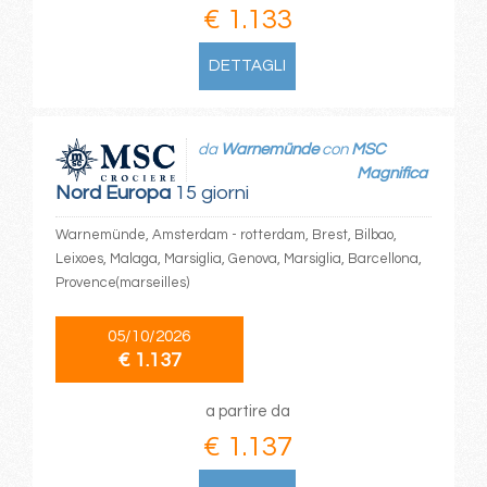
€ 1.133
DETTAGLI
da
Warnemünde
con
MSC
Magnifica
Nord Europa
15 giorni
Warnemünde, Amsterdam - rotterdam, Brest, Bilbao,
Leixoes, Malaga, Marsiglia, Genova, Marsiglia, Barcellona,
Provence(marseilles)
05/10/2026
€ 1.137
a partire da
€ 1.137