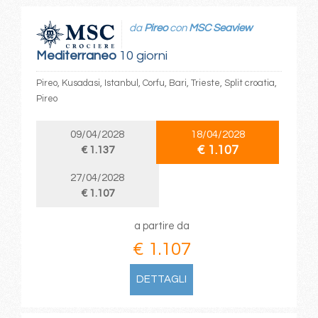
da
Pireo
con
MSC Seaview
Mediterraneo
10 giorni
Pireo, Kusadasi, Istanbul, Corfu, Bari, Trieste, Split croatia,
Pireo
09/04/2028
18/04/2028
€ 1.107
€ 1.137
27/04/2028
€ 1.107
a partire da
€ 1.107
DETTAGLI