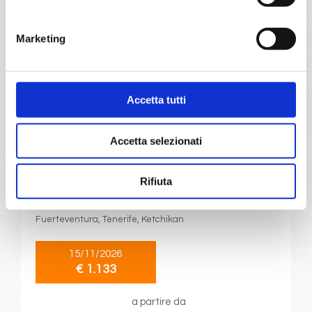
a partire da
Marketing
€ 1.131
DETTAGLI
Accetta tutti
da
Civitavecchia
con
MSC
Accetta selezionati
Seaview
Transoceaniche
18 giorni
Rifiuta
Civitavecchia, Ajaccio, Marsiglia, Barcellona, Las Palmas,
Philipsburg, Basseterre, Roseau, Bridgetown,
Fuerteventura, Tenerife, Ketchikan
15/11/2026
€ 1.133
a partire da