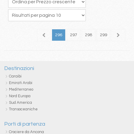
92
293
294
295
296
297
298
299
300
3
Destinazioni
Caraibi
Emirati Arabi
Mediterraneo
Nord Europa
Sud America
Transoceaniche
Porti di partenza
Crociere da Ancona