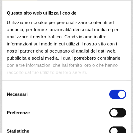
Questo sito web utilizza i cookie
13/09/2026
24/09/2026
€ 1.131
€ 1.131
Utilizziamo i cookie per personalizzare contenuti ed
annunci, per fornire funzionalità dei social media e per
a partire da
analizzare il nostro traffico. Condividiamo inoltre
€ 1.131
informazioni sul modo in cui utilizzi il nostro sito con i
nostri partner che si occupano di analisi dei dati web,
DETTAGLI
pubblicità e social media, i quali potrebbero combinarle
con altre informazioni che hai fornito loro o che hanno
raccolto dal tuo utilizzo dei loro servizi.
da
Copenhagen
con
MSC Poesia
Selezione
Nord Europa
12 giorni
Necessari
del
consenso
Copenhagen, Karlskrona, Warnemünde, Gdynia, Klaipeda,
Riga, Tallinn, Helsinki, Stoccolma, Copenhagen
Preferenze
22/09/2026
€ 1.131
Statistiche