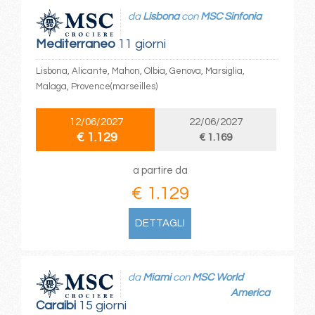
da
Lisbona
con
MSC Sinfonia
Mediterraneo
11 giorni
Lisbona, Alicante, Mahon, Olbia, Genova, Marsiglia,
Malaga, Provence(marseilles)
12/06/2027
22/06/2027
€ 1.129
€ 1.169
a partire da
€ 1.129
DETTAGLI
da
Miami
con
MSC World
America
Caraibi
15 giorni