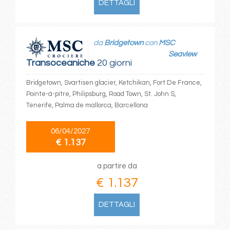
DETTAGLI
da
Bridgetown
con
MSC
Seaview
Transoceaniche
20 giorni
Bridgetown, Svartisen glacier, Ketchikan, Fort De France,
Pointe-à-pitre, Philipsburg, Road Town, St. John S,
Tenerife, Palma de mallorca, Barcellona
06/04/2027
€ 1.137
a partire da
€ 1.137
DETTAGLI