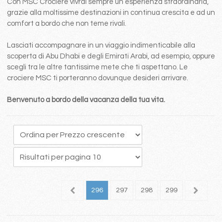
Con MSC Crociere vivrai sempre un esperienza straordinaria,
grazie alla moltissime destinazioni in continua crescita e ad un
comfort a bordo che non teme rivali.
Lasciati accompagnare in un viaggio indimenticabile alla
scoperta di Abu Dhabi e degli Emirati Arabi, ad esempio, oppure
scegli tra le altre tantissime mete che ti aspettano. Le
crociere MSC ti porteranno dovunque desideri arrivare.
Benvenuto a bordo della vacanza della tua vita.
92
293
294
295
296
297
298
299
300
3