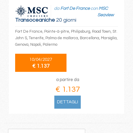
da
Fort De France
con
MSC
Seaview
Transoceaniche
20 giorni
Fort De France, Pointe-à-pitre, Philipsburg, Road Town, St.
John S, Tenerife, Palma de mallorca, Barcellona, Marsiglia,
Genova, Napoli, Palermo
10/04/2027
€ 1.137
a partire da
€ 1.137
DETTAGLI