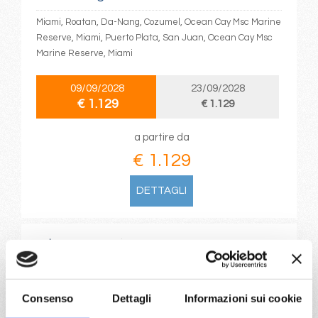
Miami, Roatan, Da-Nang, Cozumel, Ocean Cay Msc Marine
Reserve, Miami, Puerto Plata, San Juan, Ocean Cay Msc
Marine Reserve, Miami
09/09/2028
23/09/2028
€ 1.129
€ 1.129
a partire da
€ 1.129
DETTAGLI
da
Warnemünde
con
MSC
Poesia
Nord Europa
12 giorni
Consenso
Dettagli
Informazioni sui cookie
Warnemünde, Gdynia, Klaipeda, Riga, Tallinn, Helsinki,
Stoccolma, Copenhagen, Karlskrona, Warnemünde