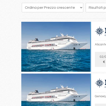
278
279
280
281
282
283
284
285
286
Alicante
02/
€
Genova, 