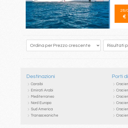
28/
€ 
278
279
280
281
282
283
284
285
286
Destinazioni
Porti d
Caraibi
Crocie
Emirati Arabi
Crocie
Mediterraneo
Crocier
Nord Europa
Crocie
Sud America
Crocie
Transoceaniche
Crocie