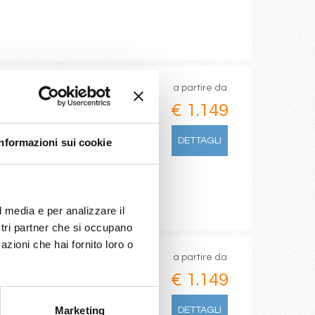
a partire da
€ 1.149
eral, Nassau, Ocean Cay Msc
DETTAGLI
Informazioni sui cookie
l media e per analizzare il
ostri partner che si occupano
azioni che hai fornito loro o
a partire da
€ 1.149
Marketing
DETTAGLI