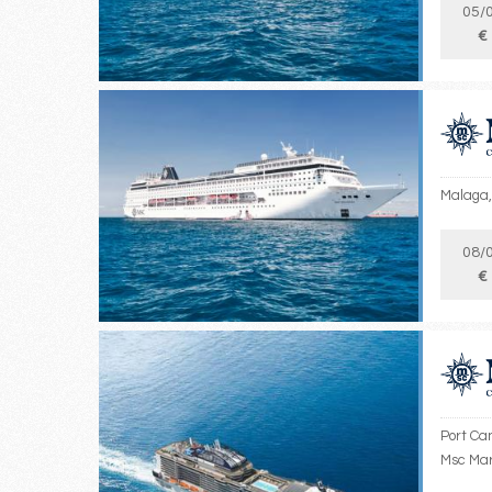
05/
€
Malaga, 
08/
€
Port Ca
Msc Mar