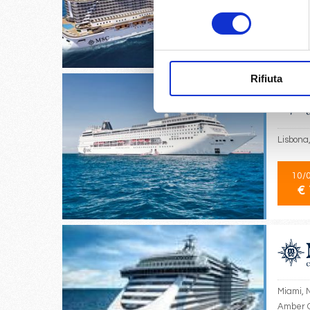
consenso
07/
€ 
Rifiuta
Lisbona,
10/
€ 
Miami, 
Amber C