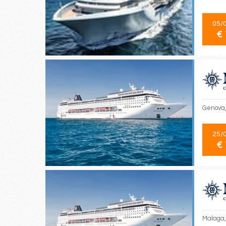
05/
€ 
Genova,
25/
€ 
Malaga,