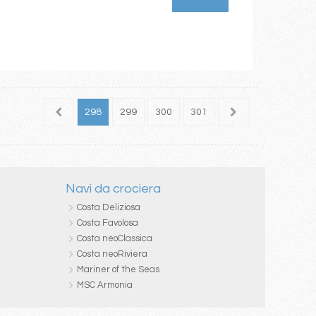
296
297
298
299
300
301
302
303
304
Navi da crociera
Costa Deliziosa
Costa Favolosa
Costa neoClassica
Costa neoRiviera
Mariner of the Seas
MSC Armonia