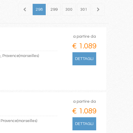
296
297
298
299
300
301
302
303
304
a partire da
€ 1.089
e, Provence(marseilles)
DETTAGLI
a partire da
€ 1.089
, Provence(marseilles)
DETTAGLI