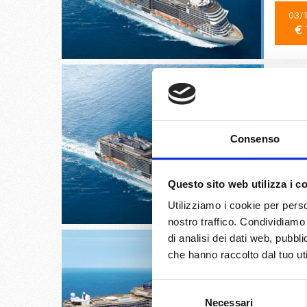
03/
€ 
Port Ca
Consenso
Marine 
10/
Questo sito web utilizza i c
€ 
Utilizziamo i cookie per perso
nostro traffico. Condividiamo 
di analisi dei dati web, pubbl
che hanno raccolto dal tuo uti
Selezione
Sao paul
Necessari
del