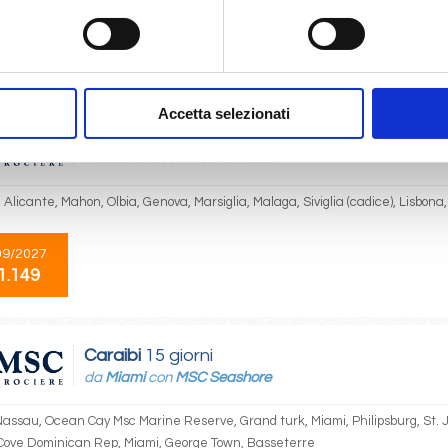
03/2027
1.149
Accetta selezionati
Mediterraneo
11 giorni
da
Lisbona
con
MSC Sinfonia
 Alicante, Mahon, Olbia, Genova, Marsiglia, Malaga, Siviglia (cadice), Lisbona
09/2027
1.149
Caraibi
15 giorni
da
Miami
con
MSC Seashore
Nassau, Ocean Cay Msc Marine Reserve, Grand turk, Miami, Philipsburg, St.
ove Dominican Rep, Miami, George Town, Basseterre