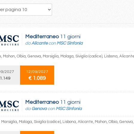
287
288
289
290
291
292
293
294
295
Mediterraneo
11 giorni
da
Alicante
con
MSC Sinfonia
, Mahon, Olbia, Genova, Marsiglia, Malaga, Siviglia (cadice), Lisbona, Alicant
09/2027
12/09/2027
€ 1.089
 1.149
Mediterraneo
11 giorni
da
Genova
con
MSC Sinfonia
Marsiglia, Malaga, Siviglia (cadice), Lisbona, Alicante, Mahon, Olbia, Genova