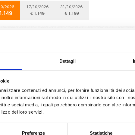
10/2026
17/10/2026
31/10/2026
1.149
€ 1.149
€ 1.199
Caraibi
15 giorni
da
Port Canaveral
con
MSC Grandiosa
naveral, Nassau, Ocean Cay Msc Marine Reserve, Puerto Plata, Port Canav
Dettagli
Reserve, Cozumel, Da-Nang, Port Canaveral
10/2026
24/10/2026
ookie
1.149
€ 1.149
nalizzare contenuti ed annunci, per fornire funzionalità dei socia
inoltre informazioni sul modo in cui utilizzi il nostro sito con i n
icità e social media, i quali potrebbero combinarle con altre inform
Transoceaniche
15 giorni
lizzo dei loro servizi.
da
Sao paulo (santos)
con
MSC Seaview
o (santos), Rio De Janeiro, Maceio, Mindelo, Madeira (funchal), Lisbona
Preferenze
Statistiche