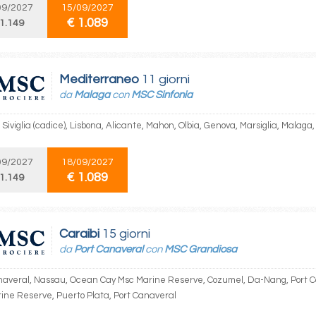
09/2027
15/09/2027
€ 1.089
 1.149
Mediterraneo
11 giorni
da
Malaga
con
MSC Sinfonia
Siviglia (cadice), Lisbona, Alicante, Mahon, Olbia, Genova, Marsiglia, Malaga
09/2027
18/09/2027
€ 1.089
 1.149
Caraibi
15 giorni
da
Port Canaveral
con
MSC Grandiosa
naveral, Nassau, Ocean Cay Msc Marine Reserve, Cozumel, Da-Nang, Port 
ine Reserve, Puerto Plata, Port Canaveral