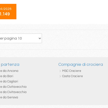
04/2028
1.149
287
288
289
290
291
292
293
294
295
i partenza
Compagnie di crociera
re da Ancona
MSC Crociere
re da Bari
Costa Crociere
e da Cagliari
re da Civitavecchia
re da Civitavecchia
re da Genova