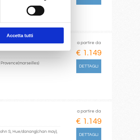
Accetta tutti
a partire da
€ 1.149
, Provence(marseilles)
DETTAGLI
a partire da
€ 1.149
 John S, Hue/danang(chan may),
DETTAGLI