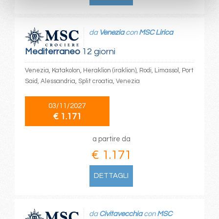
da
Venezia
con
MSC Lirica
Mediterraneo
12 giorni
Venezia, Katakolon, Heraklion (iraklion), Rodi, Limassol, Port
Said, Alessandria, Split croatia, Venezia
03/11/2027
€ 1.171
a partire da
€ 1.171
DETTAGLI
da
Civitavecchia
con
MSC