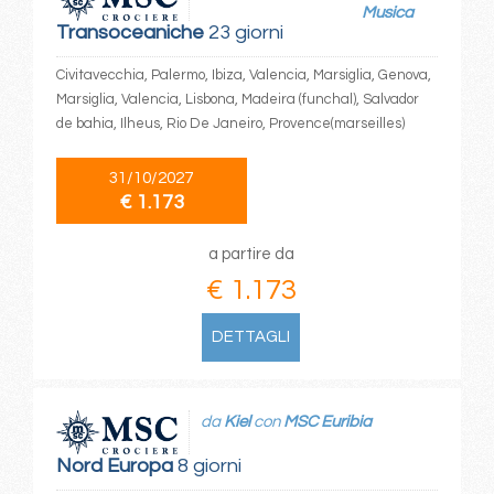
Musica
Transoceaniche
23 giorni
Civitavecchia, Palermo, Ibiza, Valencia, Marsiglia, Genova,
Marsiglia, Valencia, Lisbona, Madeira (funchal), Salvador
de bahia, Ilheus, Rio De Janeiro, Provence(marseilles)
31/10/2027
€ 1.173
a partire da
€ 1.173
DETTAGLI
da
Kiel
con
MSC Euribia
Nord Europa
8 giorni