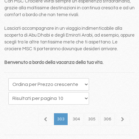
Con MSC Crociere vivrai sempre un esperienza straordinaria,
grazie alla moltissime destinazioni in continua crescita e ad un
comfort a bordo che non teme rivali.
Lasciati accompagnare in un viaggio indimenticabile alla
scoperta di Abu Dhabi e degli Emirati Arabi, ad esempio, oppure
scegli tra le altre tantissime mete che ti aspettano. Le
crociere MSC ti porteranno dovunque desideri arrivare.
Benvenuto a bordo della vacanza della tua vita.
99
300
301
302
303
304
305
306
307
3