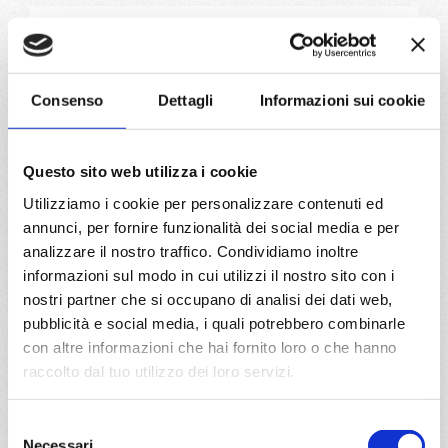
da
Barcellona
con
MSC
Seashore
Mediterraneo
8 giorni
Consenso
Dettagli
Informazioni sui cookie
Barcellona, Provence(marseilles), Genova, Napoli, Palermo,
Valletta, Barcellona
Questo sito web utilizza i cookie
06/08/2028
13/08/2028
Utilizziamo i cookie per personalizzare contenuti ed
€ 1.173
€ 1.153
annunci, per fornire funzionalità dei social media e per
20/08/2028
27/08/2028
analizzare il nostro traffico. Condividiamo inoltre
€ 1.063
€ 1.113
informazioni sul modo in cui utilizzi il nostro sito con i
nostri partner che si occupano di analisi dei dati web,
a partire da
pubblicità e social media, i quali potrebbero combinarle
€ 1.063
con altre informazioni che hai fornito loro o che hanno
raccolto dal tuo utilizzo dei loro servizi.
DETTAGLI
Selezione
Necessari