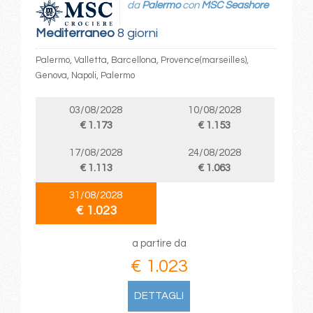
da
Palermo
con
MSC Seashore
Mediterraneo
8 giorni
Palermo, Valletta, Barcellona, Provence(marseilles),
Genova, Napoli, Palermo
03/08/2028
10/08/2028
€ 1.173
€ 1.153
17/08/2028
24/08/2028
€ 1.113
€ 1.063
31/08/2028
€ 1.023
a partire da
€ 1.023
DETTAGLI