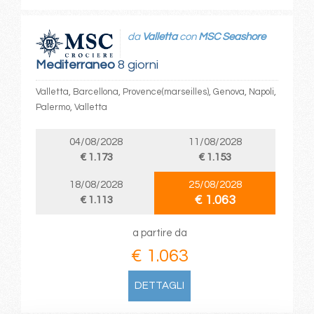
da
Valletta
con
MSC Seashore
Mediterraneo
8 giorni
Valletta, Barcellona, Provence(marseilles), Genova, Napoli,
Palermo, Valletta
04/08/2028
11/08/2028
€ 1.173
€ 1.153
18/08/2028
25/08/2028
€ 1.063
€ 1.113
a partire da
€ 1.063
DETTAGLI