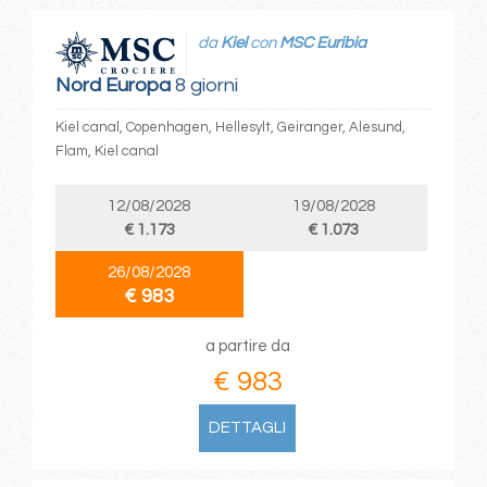
da
Kiel
con
MSC Euribia
Nord Europa
8 giorni
Kiel canal, Copenhagen, Hellesylt, Geiranger, Alesund,
Flam, Kiel canal
12/08/2028
19/08/2028
€ 1.173
€ 1.073
26/08/2028
€ 983
a partire da
€ 983
DETTAGLI