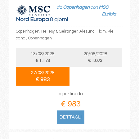
da
Copenhagen
con
MSC
Euribia
Nord Europa
8 giorni
Copenhagen, Hellesylt, Geiranger, Alesund, Flam, Kiel
canal, Copenhagen
13/08/2028
20/08/2028
€ 1.173
€ 1.073
27/08/2028
€ 983
a partire da
€ 983
DETTAGLI