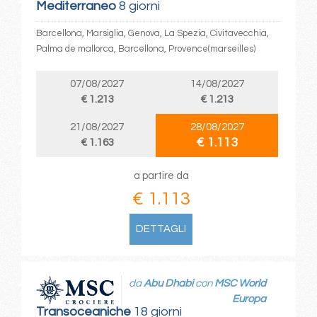
Mediterraneo
8 giorni
Barcellona, Marsiglia, Genova, La Spezia, Civitavecchia,
Palma de mallorca, Barcellona, Provence(marseilles)
07/08/2027
14/08/2027
€ 1.213
€ 1.213
21/08/2027
28/08/2027
€ 1.113
€ 1.163
a partire da
€ 1.113
DETTAGLI
da
Abu Dhabi
con
MSC World
Europa
Transoceaniche
18 giorni