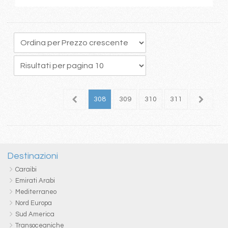
04
305
306
307
308
309
310
311
312
3
Destinazioni
Caraibi
Emirati Arabi
Mediterraneo
Nord Europa
Sud America
Transoceaniche