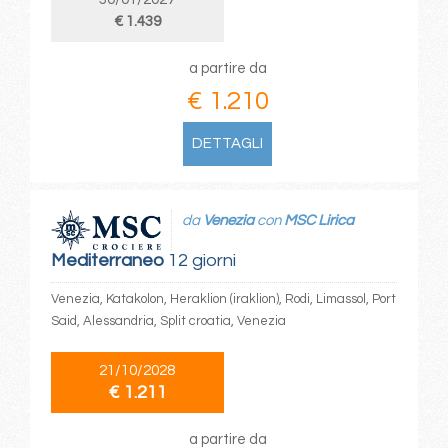
€ 1.439
a partire da
€ 1.210
DETTAGLI
da
Venezia
con
MSC Lirica
Mediterraneo
12 giorni
Venezia, Katakolon, Heraklion (iraklion), Rodi, Limassol, Port
Said, Alessandria, Split croatia, Venezia
21/10/2028
€ 1.211
a partire da