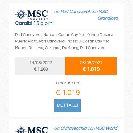
da
Port Canaveral
con
MSC
Grandiosa
Caraibi
15 giorni
Port Canaveral, Nassau, Ocean Cay Msc Marine Reserve,
Puerto Plata, Port Canaveral, Nassau, Ocean Cay Msc
Marine Reserve, Cozumel, Da-Nang, Port Canaveral
14/08/2027
28/08/2027
€ 1.019
€ 1.209
a partire da
€ 1.019
DETTAGLI
da
Civitavecchia
con
MSC World