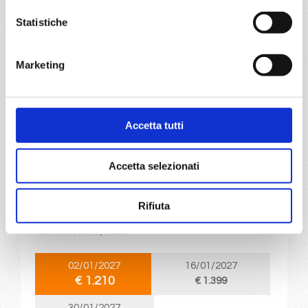
€ 1.209
€ 1.259
Statistiche
a partire da
€ 1.209
Marketing
DETTAGLI
Accetta tutti
da
Miami
con
MSC World
America
Accetta selezionati
Caraibi
15 giorni
Miami, Roatan, Da-Nang, Cozumel, Ocean Cay Msc Marine
Rifiuta
Reserve, Miami, Puerto Plata, San Juan, Ocean Cay Msc
Marine Reserve, Miami
02/01/2027
16/01/2027
€ 1.210
€ 1.399
30/01/2027