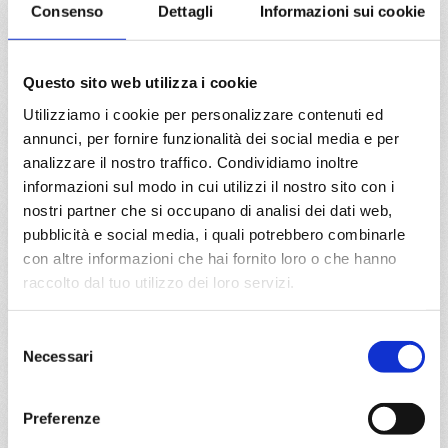
Consenso
Dettagli
Informazioni sui cookie
08/01/2028
22/01/2028
€ 1.209
€ 1.209
Questo sito web utilizza i cookie
Utilizziamo i cookie per personalizzare contenuti ed
a partire da
annunci, per fornire funzionalità dei social media e per
€ 1.209
analizzare il nostro traffico. Condividiamo inoltre
informazioni sul modo in cui utilizzi il nostro sito con i
DETTAGLI
nostri partner che si occupano di analisi dei dati web,
pubblicità e social media, i quali potrebbero combinarle
con altre informazioni che hai fornito loro o che hanno
da
Miami
con
MSC World
raccolto dal tuo utilizzo dei loro servizi.
America
Caraibi
15 giorni
Selezione
Miami, Roatan, Da-Nang, Cozumel, Ocean Cay Msc Marine
Necessari
del
Reserve, Miami, Puerto Plata, San Juan, Ocean Cay Msc
consenso
Marine Reserve, Miami
Preferenze
15/01/2028
29/01/2028