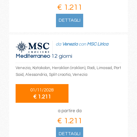
€ 1.211
DETTAGLI
da
Venezia
con
MSC Lirica
Mediterraneo
12 giorni
Venezia, Katakolon, Heraklion (iraklion), Rodi, Limassol, Port
Said, Alessandria, Split croatia, Venezia
01/11/2028
€ 1.211
a partire da
€ 1.211
DETTAGLI