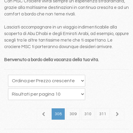
Con MSC Crociere vivrai sempre un esperienza straordinaria,
grazie alla moltissime destinazioni in continua crescita e ad un
comfort a bordo che non teme rivali.
Lasciati accompagnare in un viaggio indimenticabile alla
scoperta di Abu Dhabi e degli Emirati Arabi, ad esempio, oppure
scegli tra le altre tantissime mete che ti aspettano. Le
crociere MSC ti porteranno dovunque desideri arrivare.
Benvenuto a bordo della vacanza della tua vita.
04
305
306
307
308
309
310
311
312
3