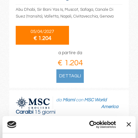
Abu Dhabi, Sir Bani Yas Is, Muscat, Safaga, Canale Di
Suez (transito), Valletta, Napoli, Civitavecchia, Genova
05/04/2027
€ 1.204
a partire da
€ 1.204
DETTAGLI
da
Miami
con
MSC World
America
Caraibi
15 giorni
Miami, Puerto Plata, San Juan, Ocean Cay Msc Marine
Reserve, Miami, Roatan, Da-Nang, Cozumel, Ocean Cay
Msc Marine Reserve, Miami