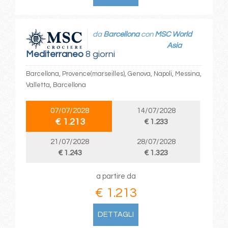
da
Barcellona
con
MSC World
Asia
Mediterraneo
8 giorni
Barcellona, Provence(marseilles), Genova, Napoli, Messina,
Valletta, Barcellona
07/07/2028
14/07/2028
€ 1.213
€ 1.233
21/07/2028
28/07/2028
€ 1.243
€ 1.323
a partire da
€ 1.213
DETTAGLI