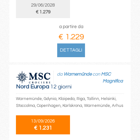
29/06/2028
€ 1.279
a partire da
€ 1.229
DETTAGLI
da
Warnemünde
con
MSC
Magnifica
Nord Europa
12 giorni
Warnemünde, Gdynia, Klaipeda, Riga, Tallinn, Helsinki,
Stoccolma, Copenhagen, Karlskrona, Warnemünde, Arhus
13/09/2026
€ 1.231