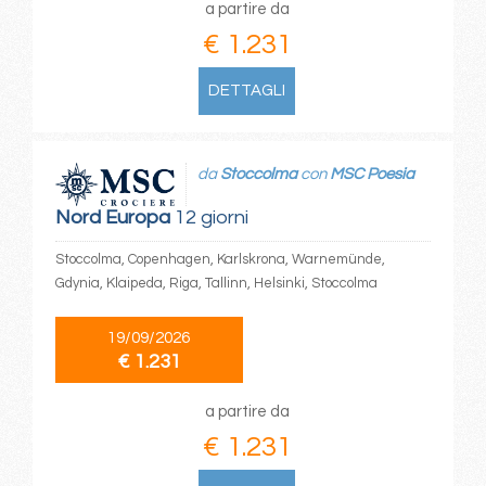
a partire da
€ 1.231
DETTAGLI
da
Stoccolma
con
MSC Poesia
Nord Europa
12 giorni
Stoccolma, Copenhagen, Karlskrona, Warnemünde,
Gdynia, Klaipeda, Riga, Tallinn, Helsinki, Stoccolma
19/09/2026
€ 1.231
a partire da
€ 1.231