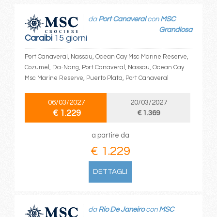
da
Port Canaveral
con
MSC
Grandiosa
Caraibi
15 giorni
Port Canaveral, Nassau, Ocean Cay Msc Marine Reserve,
Cozumel, Da-Nang, Port Canaveral, Nassau, Ocean Cay
Msc Marine Reserve, Puerto Plata, Port Canaveral
06/03/2027
20/03/2027
€ 1.229
€ 1.369
a partire da
€ 1.229
DETTAGLI
da
Rio De Janeiro
con
MSC