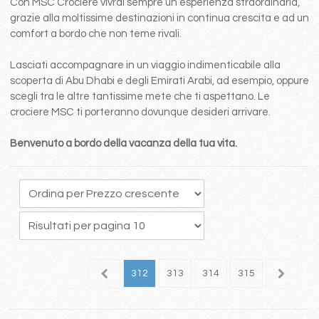
Con MSC Crociere vivrai sempre un esperienza straordinaria,
grazie alla moltissime destinazioni in continua crescita e ad un
comfort a bordo che non teme rivali.
Lasciati accompagnare in un viaggio indimenticabile alla
scoperta di Abu Dhabi e degli Emirati Arabi, ad esempio, oppure
scegli tra le altre tantissime mete che ti aspettano. Le
crociere MSC ti porteranno dovunque desideri arrivare.
Benvenuto a bordo della vacanza della tua vita.
08
309
310
311
312
313
314
315
316
3