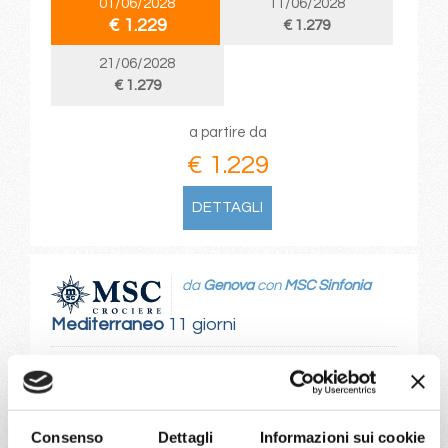
01/06/2028
11/06/2028
€ 1.229
€ 1.279
21/06/2028
€ 1.279
a partire da
€ 1.229
DETTAGLI
da
Genova
con
MSC Sinfonia
Mediterraneo
11 giorni
Genova, Provence(marseilles), Malaga, Siviglia (cadice),
Lisbona, Alicante, Mahon, Olbia, Genova
04/06/2028
14/06/2028
Consenso
Dettagli
Informazioni sui cookie