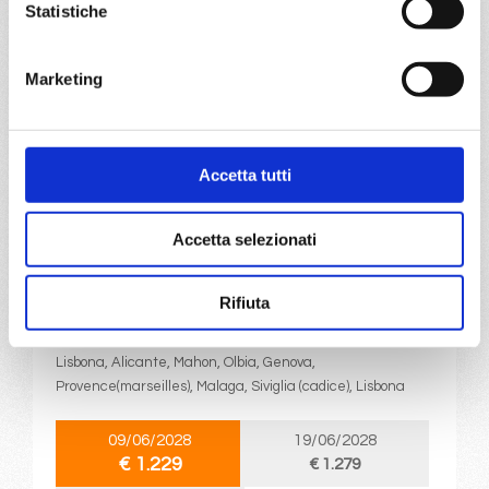
Statistiche
27/06/2028
€ 1.279
Marketing
a partire da
€ 1.229
Accetta tutti
DETTAGLI
Accetta selezionati
da
Lisbona
con
MSC Sinfonia
Rifiuta
Mediterraneo
11 giorni
Lisbona, Alicante, Mahon, Olbia, Genova,
Provence(marseilles), Malaga, Siviglia (cadice), Lisbona
09/06/2028
19/06/2028
€ 1.229
€ 1.279