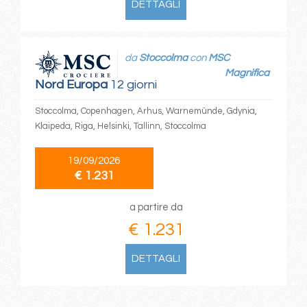
DETTAGLI
da
Stoccolma
con
MSC
Magnifica
Nord Europa
12 giorni
Stoccolma, Copenhagen, Arhus, Warnemünde, Gdynia,
Klaipeda, Riga, Helsinki, Tallinn, Stoccolma
19/09/2026
€ 1.231
a partire da
€ 1.231
DETTAGLI