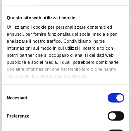
€ 1.229
€ 1.279
24/06/2028
Questo sito web utilizza i cookie
€ 1.279
Utilizziamo i cookie per personalizzare contenuti ed
annunci, per fornire funzionalità dei social media e per
a partire da
analizzare il nostro traffico. Condividiamo inoltre
€ 1.229
informazioni sul modo in cui utilizzi il nostro sito con i
nostri partner che si occupano di analisi dei dati web,
DETTAGLI
pubblicità e social media, i quali potrebbero combinarle
con altre informazioni che hai fornito loro o che hanno
raccolto dal tuo utilizzo dei loro servizi.
da
Malaga
con
MSC Sinfonia
Mediterraneo
11 giorni
Selezione
Necessari
del
Malaga, Siviglia (cadice), Lisbona, Alicante, Mahon, Olbia,
consenso
Genova, Provence(marseilles), Malaga
Preferenze
07/06/2028
17/06/2028
€ 1.229
€ 1.279