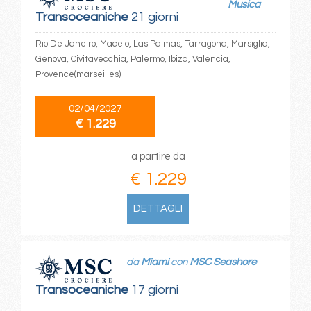
Musica
Transoceaniche
21 giorni
Rio De Janeiro, Maceio, Las Palmas, Tarragona, Marsiglia,
Genova, Civitavecchia, Palermo, Ibiza, Valencia,
Provence(marseilles)
02/04/2027
€ 1.229
a partire da
€ 1.229
DETTAGLI
da
Miami
con
MSC Seashore
Transoceaniche
17 giorni