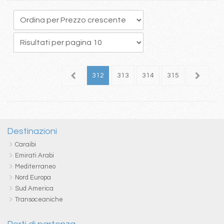
08
309
310
311
312
313
314
315
316
3
Destinazioni
Caraibi
Emirati Arabi
Mediterraneo
Nord Europa
Sud America
Transoceaniche