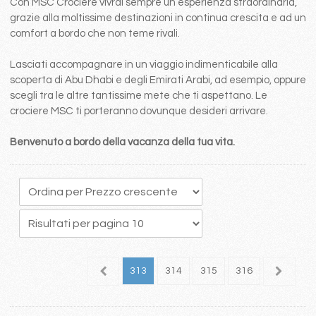
Con MSC Crociere vivrai sempre un esperienza straordinaria,
grazie alla moltissime destinazioni in continua crescita e ad un
comfort a bordo che non teme rivali.
Lasciati accompagnare in un viaggio indimenticabile alla
scoperta di Abu Dhabi e degli Emirati Arabi, ad esempio, oppure
scegli tra le altre tantissime mete che ti aspettano. Le
crociere MSC ti porteranno dovunque desideri arrivare.
Benvenuto a bordo della vacanza della tua vita.
09
310
311
312
313
314
315
316
317
3