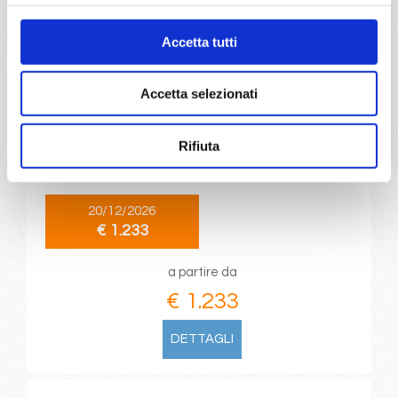
DETTAGLI
Accetta tutti
da
Pointe-à-pitre
con
MSC
Accetta selezionati
Seaview
Caraibi
8 giorni
Rifiuta
Pointe-à-pitre, Philipsburg, St. John S, Basseterre,
Roseau, Fort De France, Pointe-à-pitre, Philipsburg
20/12/2026
€ 1.233
a partire da
€ 1.233
DETTAGLI