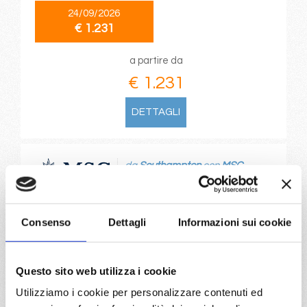
24/09/2026
€ 1.231
a partire da
€ 1.231
DETTAGLI
da
Southampton
con
MSC
Virtuosa
Nord Europa
13 giorni
Southampton, Lisbona, Madeira (funchal), Las Palmas,
Consenso
Dettagli
Informazioni sui cookie
Tenerife, Lanzarote, Vigo, Southampton
03/10/2026
Questo sito web utilizza i cookie
€ 1.233
Utilizziamo i cookie per personalizzare contenuti ed