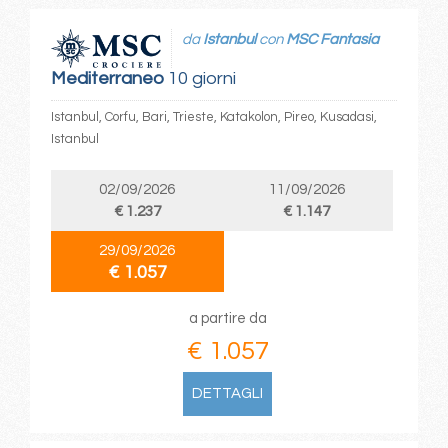
da
Istanbul
con
MSC Fantasia
Mediterraneo
10 giorni
Istanbul, Corfu, Bari, Trieste, Katakolon, Pireo, Kusadasi,
Istanbul
02/09/2026
11/09/2026
€ 1.237
€ 1.147
29/09/2026
€ 1.057
a partire da
€ 1.057
DETTAGLI