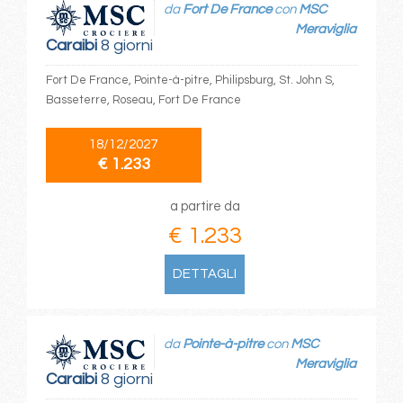
da
Fort De France
con
MSC
Meraviglia
Caraibi
8 giorni
Fort De France, Pointe-à-pitre, Philipsburg, St. John S,
Basseterre, Roseau, Fort De France
18/12/2027
€ 1.233
a partire da
€ 1.233
DETTAGLI
da
Pointe-à-pitre
con
MSC
Meraviglia
Caraibi
8 giorni