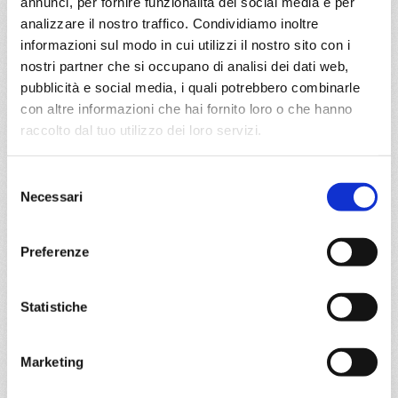
annunci, per fornire funzionalità dei social media e per
a partire da
analizzare il nostro traffico. Condividiamo inoltre
€ 1.233
informazioni sul modo in cui utilizzi il nostro sito con i
nostri partner che si occupano di analisi dei dati web,
DETTAGLI
pubblicità e social media, i quali potrebbero combinarle
con altre informazioni che hai fornito loro o che hanno
raccolto dal tuo utilizzo dei loro servizi.
da
Fort De France
con
MSC
Seaview
Selezione
Caraibi
8 giorni
Necessari
del
Fort De France, Pointe-à-pitre, Philipsburg, St. John S,
consenso
Basseterre, Roseau, Fort De France, Philipsburg
Preferenze
19/12/2026
€ 1.233
Statistiche
a partire da
Marketing
€ 1.233