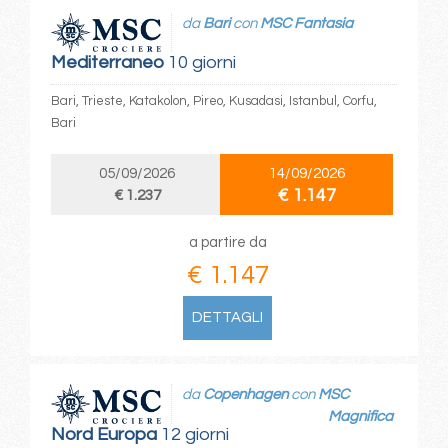
da
Bari
con
MSC Fantasia
Mediterraneo
10 giorni
Bari, Trieste, Katakolon, Pireo, Kusadasi, Istanbul, Corfu,
Bari
05/09/2026
14/09/2026
€ 1.147
€ 1.237
a partire da
€ 1.147
DETTAGLI
da
Copenhagen
con
MSC
Magnifica
Nord Europa
12 giorni