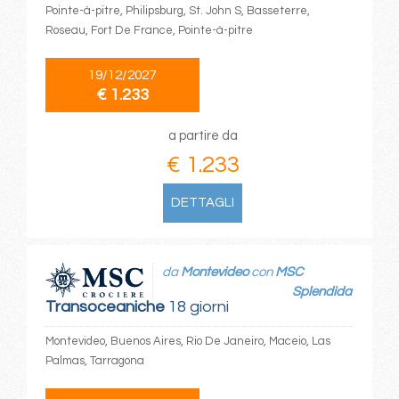
Pointe-à-pitre, Philipsburg, St. John S, Basseterre,
Roseau, Fort De France, Pointe-à-pitre
19/12/2027
€ 1.233
a partire da
€ 1.233
DETTAGLI
da
Montevideo
con
MSC
Splendida
Transoceaniche
18 giorni
Montevideo, Buenos Aires, Rio De Janeiro, Maceio, Las
Palmas, Tarragona