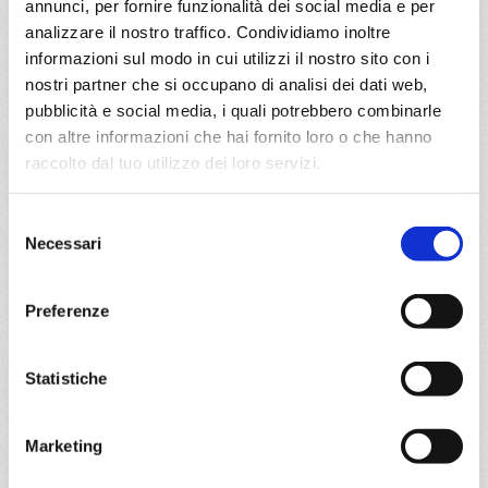
annunci, per fornire funzionalità dei social media e per
DETTAGLI
analizzare il nostro traffico. Condividiamo inoltre
informazioni sul modo in cui utilizzi il nostro sito con i
nostri partner che si occupano di analisi dei dati web,
pubblicità e social media, i quali potrebbero combinarle
da
Miami
con
MSC Poesia
con altre informazioni che hai fornito loro o che hanno
Caraibi
16 giorni
raccolto dal tuo utilizzo dei loro servizi.
Miami, George Town, Ocho Rios, Miami, Kralendijk,
Selezione
Oranjestad, Willis island, Cabo Rojo, Ocho Rios, Miami
Necessari
del
consenso
17/10/2026
€ 1.244
Preferenze
a partire da
Statistiche
€ 1.244
DETTAGLI
Marketing