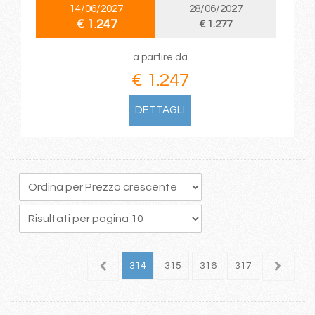
14/06/2027
28/06/2027
€ 1.247
€ 1.277
a partire da
€ 1.247
DETTAGLI
10
311
312
313
314
315
316
317
318
3