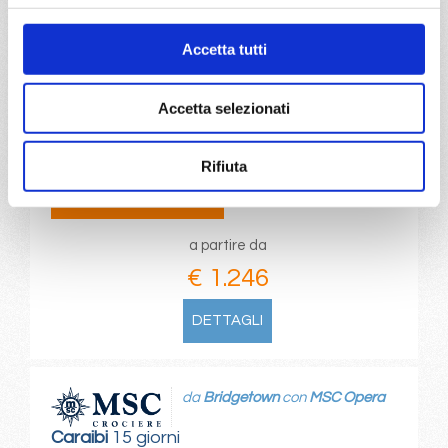
da
Genova
con
MSC World
Accetta tutti
Europa
Transoceaniche
19 giorni
Genova, Civitavecchia, Valletta, Pireo, Rodi, Limassol,
Accetta selezionati
Canale Di Suez (transito), Muscat, Doha
Rifiuta
08/11/2026
€ 1.246
a partire da
€ 1.246
DETTAGLI
da
Bridgetown
con
MSC Opera
Caraibi
15 giorni