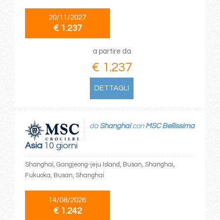
20/11/2027
€ 1.237
a partire da
€ 1.237
DETTAGLI
da
Shanghai
con
MSC Bellissima
Asia
10 giorni
Shanghai, Gangjeong-jeju Island, Busan, Shanghai,
Fukuoka, Busan, Shanghai
14/08/2026
€ 1.242