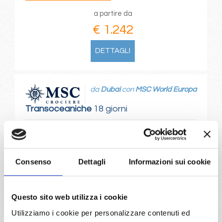
a partire da
€ 1.242
DETTAGLI
da
Dubai
con
MSC World Europa
Transoceaniche
18 giorni
Dubai, Abu Dhabi, Sir Bani Yas Is, Muscat, Safaga, Canale
Di Suez (transito), Valletta, Napoli
Consenso
Dettagli
Informazioni sui cookie
01/04/2028
€ 1.243
Questo sito web utilizza i cookie
a partire da
€ 1.243
Utilizziamo i cookie per personalizzare contenuti ed