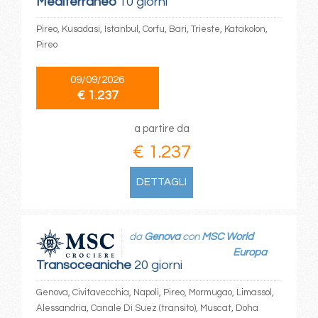
Mediterraneo
10 giorni
Pireo, Kusadasi, Istanbul, Corfu, Bari, Trieste, Katakolon,
Pireo
09/09/2026
€ 1.237
a partire da
€ 1.237
DETTAGLI
da
Genova
con
MSC World
Europa
Transoceaniche
20 giorni
Genova, Civitavecchia, Napoli, Pireo, Mormugao, Limassol,
Alessandria, Canale Di Suez (transito), Muscat, Doha