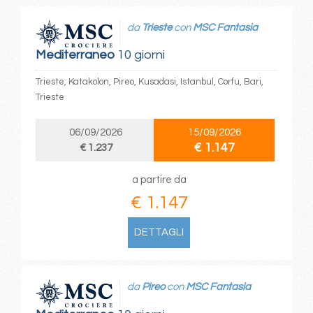
da
Trieste
con
MSC Fantasia
Mediterraneo
10 giorni
Trieste, Katakolon, Pireo, Kusadasi, Istanbul, Corfu, Bari,
Trieste
06/09/2026
15/09/2026
€ 1.147
€ 1.237
a partire da
€ 1.147
DETTAGLI
da
Pireo
con
MSC Fantasia