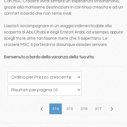
Con MSC Crociere vivrai sempre un esperienza straordinaria,
grazie alla moltissime destinazioni in continua crescita e ad un
comfort a bordo che non teme rivali.
Lasciati accompagnare in un viaggio indimenticabile alla
scoperta di Abu Dhabi e degli Emirati Arabi, ad esempio, oppure
scegli tra le altre tantissime mete che ti aspettano. Le
crociere MSC ti porteranno dovunque desideri arrivare.
Benvenuto a bordo della vacanza della tua vita.
10
311
312
313
314
315
316
317
318
3