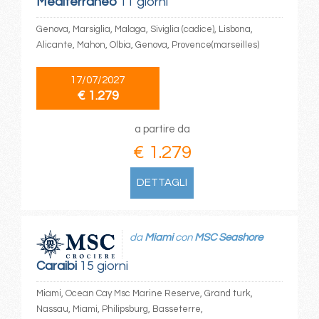
Mediterraneo
11 giorni
Genova, Marsiglia, Malaga, Siviglia (cadice), Lisbona,
Alicante, Mahon, Olbia, Genova, Provence(marseilles)
17/07/2027
€ 1.279
a partire da
€ 1.279
DETTAGLI
da
Miami
con
MSC Seashore
Caraibi
15 giorni
Miami, Ocean Cay Msc Marine Reserve, Grand turk,
Nassau, Miami, Philipsburg, Basseterre,