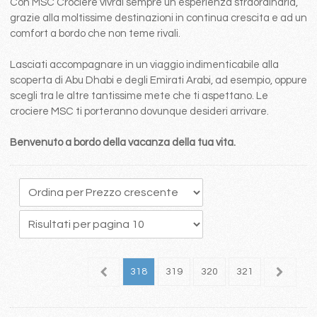
Con MSC Crociere vivrai sempre un esperienza straordinaria,
grazie alla moltissime destinazioni in continua crescita e ad un
comfort a bordo che non teme rivali.
Lasciati accompagnare in un viaggio indimenticabile alla
scoperta di Abu Dhabi e degli Emirati Arabi, ad esempio, oppure
scegli tra le altre tantissime mete che ti aspettano. Le
crociere MSC ti porteranno dovunque desideri arrivare.
Benvenuto a bordo della vacanza della tua vita.
14
315
316
317
318
319
320
321
322
3