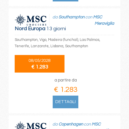
da
Southampton
con
MSC
Meraviglia
Nord Europa
13 giorni
Southampton, Vigo, Madeira (funchal), Las Palmas,
Tenerife, Lanzarote, Lisbona, Southampton
08/05/2028
€ 1.283
a partire da
€ 1.283
DETTAGLI
da
Copenhagen
con
MSC