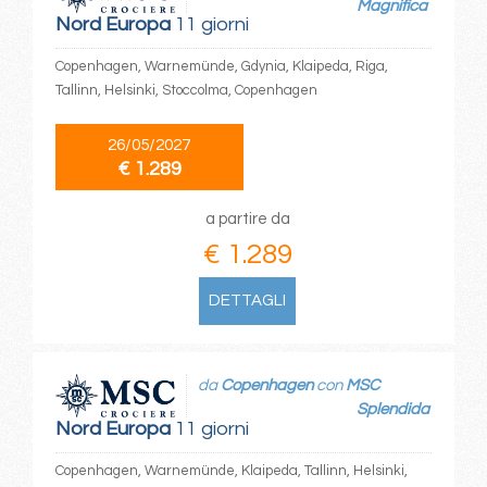
Magnifica
Nord Europa
11 giorni
Copenhagen, Warnemünde, Gdynia, Klaipeda, Riga,
Tallinn, Helsinki, Stoccolma, Copenhagen
26/05/2027
€ 1.289
a partire da
€ 1.289
DETTAGLI
da
Copenhagen
con
MSC
Splendida
Nord Europa
11 giorni
Copenhagen, Warnemünde, Klaipeda, Tallinn, Helsinki,