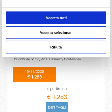
€ 1.281
DETTAGLI
Accetta tutti
Accetta selezionati
da
Barcellona
con
MSC
Splendida
Transoceaniche
18 giorni
Rifiuta
Barcellona, Gibilterra, Casablanca, Las Palmas, Maceio,
Salvador de bahia, Rio De Janeiro, Montevideo
15/11/2026
€ 1.283
a partire da
€ 1.283
DETTAGLI