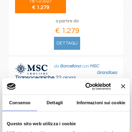
18/12/2027
€ 1.279
a partire da
€ 1.279
DETTAGLI
da
Barcellona
con
MSC
Grandiosa
Transoceaniche
22 giorni
Barcellona, Cannes, Genova, La Spezia, Civitavecchia,
Palma de mallorca, Barcellona, Madeira (funchal), San
Juan, Miami, Port Canaveral, Marsiglia,
Consenso
Dettagli
Informazioni sui cookie
Provence(marseilles)
Questo sito web utilizza i cookie
24/10/2026
€ 1.281