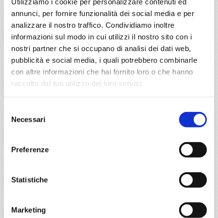
Utilizziamo i cookie per personalizzare contenuti ed
annunci, per fornire funzionalità dei social media e per
a partire da
analizzare il nostro traffico. Condividiamo inoltre
€ 1.281
informazioni sul modo in cui utilizzi il nostro sito con i
nostri partner che si occupano di analisi dei dati web,
DETTAGLI
pubblicità e social media, i quali potrebbero combinarle
con altre informazioni che hai fornito loro o che hanno
raccolto dal tuo utilizzo dei loro servizi.
da
Venezia
con
MSC Lirica
Selezione
Transoceaniche
22 giorni
Necessari
del
Venezia, Civitavecchia, Barcellona, Malaga, Tangeri,
consenso
Tenerife, Salvador de bahia, Ilheus, Rio De Janeiro, Sao
Preferenze
paulo (santos)
15/11/2026
Statistiche
€ 1.281
Marketing
a partire da