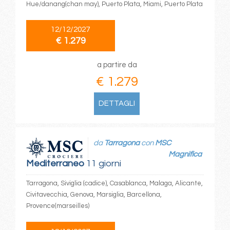
Hue/danang(chan may), Puerto Plata, Miami, Puerto Plata
12/12/2027
€ 1.279
a partire da
€ 1.279
DETTAGLI
da
Tarragona
con
MSC
Magnifica
Mediterraneo
11 giorni
Tarragona, Siviglia (cadice), Casablanca, Malaga, Alicante,
Civitavecchia, Genova, Marsiglia, Barcellona,
Provence(marseilles)