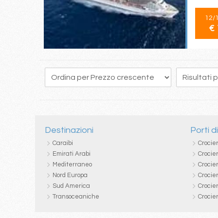
12/
€ 
302
303
304
305
306
307
308
309
310
Destinazioni
Porti d
Caraibi
Crocie
Emirati Arabi
Crocie
Mediterraneo
Crocier
Nord Europa
Crocie
Sud America
Crocie
Transoceaniche
Crocie