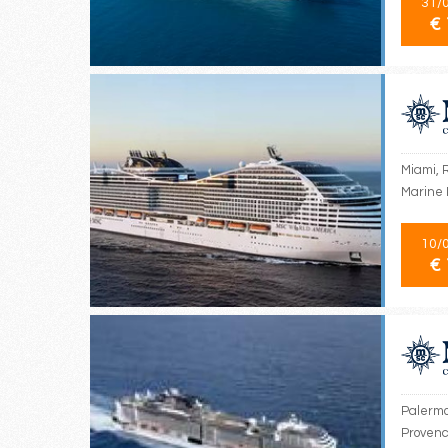
31/
€ 
Miami, 
Marine 
10/
€ 
Palermo,
Provenc