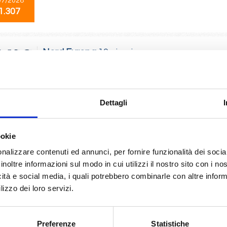
07/2028
1.307
Nord Europa
10 giorni
da
Stoccolma
con
MSC Splendida
ma, Tallinn, Copenhagen, Warnemünde, Alesund, Stavanger, Kristiansand, O
Dettagli
08/2028
1.307
ookie
nalizzare contenuti ed annunci, per fornire funzionalità dei socia
Asia
11 giorni
inoltre informazioni sul modo in cui utilizzi il nostro sito con i n
da
Shanghai
con
MSC Bellissima
icità e social media, i quali potrebbero combinarle con altre inform
lizzo dei loro servizi.
i, Gangjeong-jeju Island, SASEBO, Busan, Shanghai, Fukuoka, Busan, Sha
09/2026
Preferenze
Statistiche