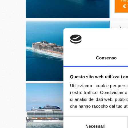
19/
€ 
Stoccol
Consenso
02/
€ 
Questo sito web utilizza i c
Utilizziamo i cookie per perso
nostro traffico. Condividiamo 
di analisi dei dati web, pubbl
che hanno raccolto dal tuo uti
Shangha
Selezione
20/
Necessari
del