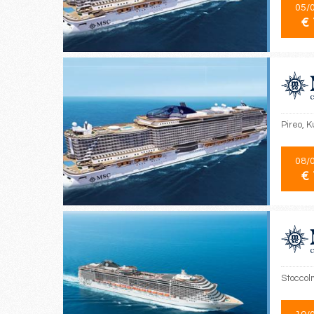
05/
€ 
Pireo, K
08/
€ 
Stoccol