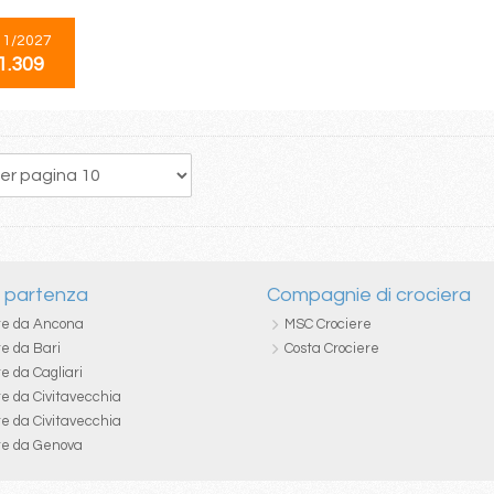
11/2027
1.309
311
312
313
314
315
316
317
318
319
i partenza
Compagnie di crociera
re da Ancona
MSC Crociere
re da Bari
Costa Crociere
e da Cagliari
re da Civitavecchia
re da Civitavecchia
re da Genova