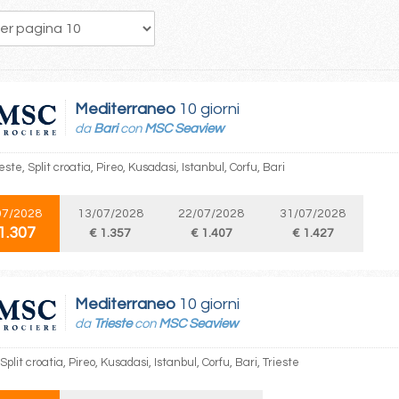
311
312
313
314
315
316
317
318
319
Mediterraneo
10 giorni
da
Bari
con
MSC Seaview
ieste, Split croatia, Pireo, Kusadasi, Istanbul, Corfu, Bari
07/2028
13/07/2028
22/07/2028
31/07/2028
1.307
€ 1.357
€ 1.407
€ 1.427
Mediterraneo
10 giorni
da
Trieste
con
MSC Seaview
 Split croatia, Pireo, Kusadasi, Istanbul, Corfu, Bari, Trieste