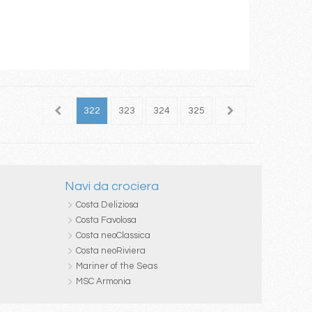
320
321
322
323
324
325
326
327
328
Navi da crociera
Costa Deliziosa
Costa Favolosa
Costa neoClassica
Costa neoRiviera
Mariner of the Seas
MSC Armonia