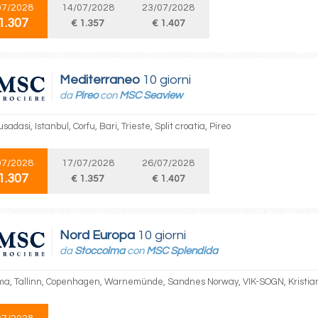
07/2028
14/07/2028
23/07/2028
1.307
€ 1.357
€ 1.407
Mediterraneo
10 giorni
da
Pireo
con
MSC Seaview
usadasi, Istanbul, Corfu, Bari, Trieste, Split croatia, Pireo
07/2028
17/07/2028
26/07/2028
1.307
€ 1.357
€ 1.407
Nord Europa
10 giorni
da
Stoccolma
con
MSC Splendida
ma, Tallinn, Copenhagen, Warnemünde, Sandnes Norway, VIK-SOGN, Kristian