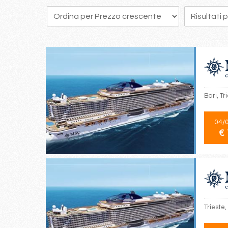
302
303
304
305
306
307
308
309
310
Bari, Tr
04/
€ 
Trieste,