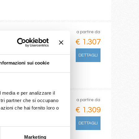
a partire da
€ 1.307
slo
DETTAGLI
Informazioni sui cookie
l media e per analizzare il
a partire da
ostri partner che si occupano
azioni che hai fornito loro o
€ 1.309
nghai
DETTAGLI
Marketing