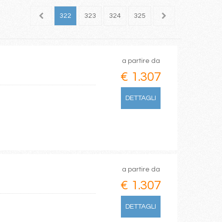
320
321
322
323
324
325
326
327
328
a partire da
€ 1.307
DETTAGLI
a partire da
€ 1.307
DETTAGLI