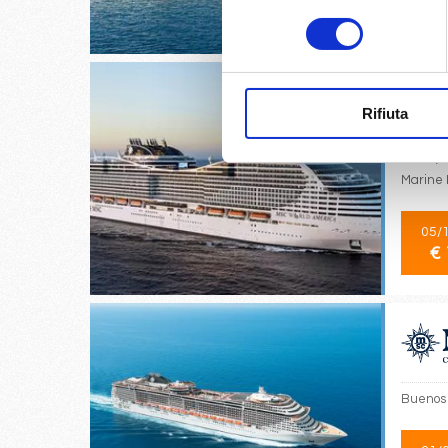
€ 
consenso
Rifiuta
Miami, 
Marine 
05/
€ 
Buenos 