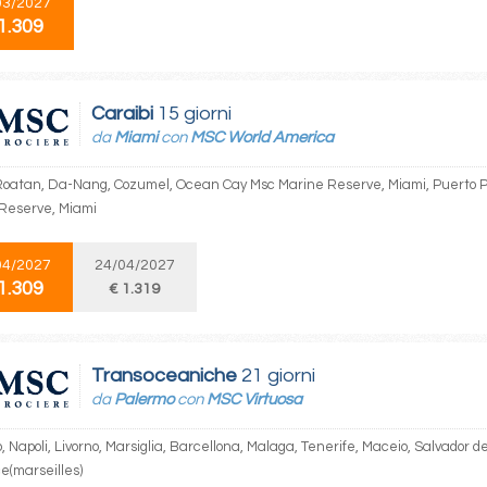
03/2027
1.309
Caraibi
15 giorni
da
Miami
con
MSC World America
Roatan, Da-Nang, Cozumel, Ocean Cay Msc Marine Reserve, Miami, Puerto 
Reserve, Miami
04/2027
24/04/2027
1.309
€ 1.319
Transoceaniche
21 giorni
da
Palermo
con
MSC Virtuosa
 Napoli, Livorno, Marsiglia, Barcellona, Malaga, Tenerife, Maceio, Salvador d
e(marseilles)