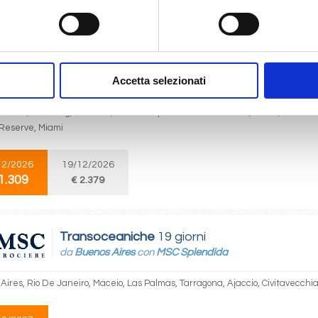
1.309
Caraibi
15 giorni
Accetta selezionati
da
Miami
con
MSC World America
Roatan, Da-Nang, Cozumel, Ocean Cay Msc Marine Reserve, Miami, Puerto 
Reserve, Miami
12/2026
19/12/2026
1.309
€ 2.379
Transoceaniche
19 giorni
da
Buenos Aires
con
MSC Splendida
Aires, Rio De Janeiro, Maceio, Las Palmas, Tarragona, Ajaccio, Civitavecchi