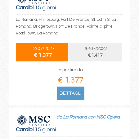
Caraibi
15 giorni
La Romana, Philipsburg, Fort De France, St. John S, La
Romana, Bridgetown, Fort De France, Pointe-à-pitre,
Road Town, La Romana
12/07/2027
26/07/2027
€ 1.377
€ 1.417
a partire da
€ 1.377
DETTAGLI
da
La Romana
con
MSC Opera
Caraibi
15 giorni