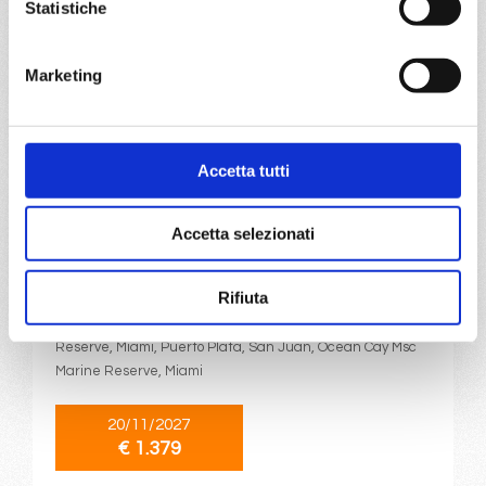
Statistiche
€ 1.379
a partire da
Marketing
€ 1.379
DETTAGLI
Accetta tutti
Accetta selezionati
da
Miami
con
MSC World
America
Caraibi
15 giorni
Rifiuta
Miami, Roatan, Da-Nang, Cozumel, Ocean Cay Msc Marine
Reserve, Miami, Puerto Plata, San Juan, Ocean Cay Msc
Marine Reserve, Miami
20/11/2027
€ 1.379