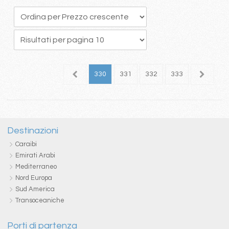
26
327
328
329
330
331
332
333
334
3
Destinazioni
Caraibi
Emirati Arabi
Mediterraneo
Nord Europa
Sud America
Transoceaniche
Porti di partenza