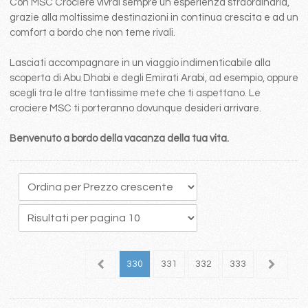
Con MSC Crociere vivrai sempre un esperienza straordinaria,
grazie alla moltissime destinazioni in continua crescita e ad un
comfort a bordo che non teme rivali.
Lasciati accompagnare in un viaggio indimenticabile alla
scoperta di Abu Dhabi e degli Emirati Arabi, ad esempio, oppure
scegli tra le altre tantissime mete che ti aspettano. Le
crociere MSC ti porteranno dovunque desideri arrivare.
Benvenuto a bordo della vacanza della tua vita.
26
327
328
329
330
331
332
333
334
3