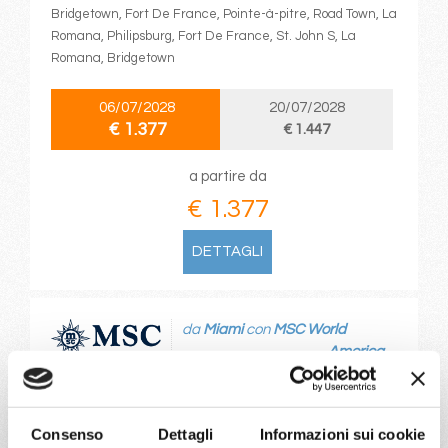
Bridgetown, Fort De France, Pointe-à-pitre, Road Town, La
Romana, Philipsburg, Fort De France, St. John S, La
Romana, Bridgetown
06/07/2028
20/07/2028
€ 1.377
€ 1.447
a partire da
€ 1.377
DETTAGLI
da
Miami
con
MSC World
America
Caraibi
15 giorni
Miami, Roatan, Da-Nang, Cozumel, Ocean Cay Msc Marine
Reserve, Miami, Puerto Plata, San Juan, Ocean Cay Msc
Consenso
Dettagli
Informazioni sui cookie