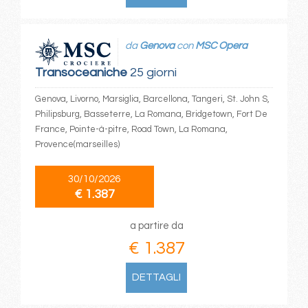
da
Genova
con
MSC Opera
Transoceaniche
25 giorni
Genova, Livorno, Marsiglia, Barcellona, Tangeri, St. John S,
Philipsburg, Basseterre, La Romana, Bridgetown, Fort De
France, Pointe-à-pitre, Road Town, La Romana,
Provence(marseilles)
30/10/2026
€ 1.387
a partire da
€ 1.387
DETTAGLI