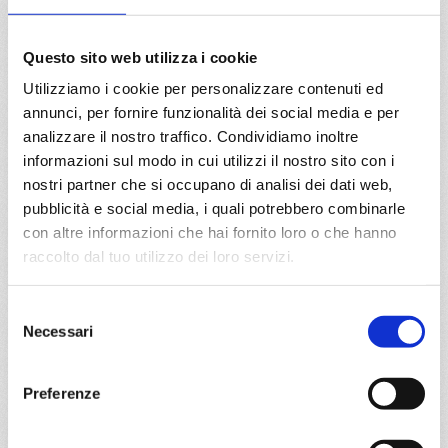
Marine Reserve, Miami
08/05/2027
22/05/2027
Questo sito web utilizza i cookie
€ 1.379
€ 1.619
Utilizziamo i cookie per personalizzare contenuti ed
annunci, per fornire funzionalità dei social media e per
a partire da
analizzare il nostro traffico. Condividiamo inoltre
€ 1.379
informazioni sul modo in cui utilizzi il nostro sito con i
nostri partner che si occupano di analisi dei dati web,
DETTAGLI
pubblicità e social media, i quali potrebbero combinarle
con altre informazioni che hai fornito loro o che hanno
raccolto dal tuo utilizzo dei loro servizi.
da
Seattle
con
MSC Poesia
Selezione
Transoceaniche
20 giorni
Necessari
del
Seattle, Los angeles, San diego, Cabo San Lucas, Huatulco
consenso
Mexico, Canale Di Panama (transito), Colon, Cartagena,
Preferenze
Miami
27/09/2027