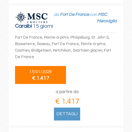
da
Fort De France
con
MSC
Meraviglia
Caraibi
15 giorni
Fort De France, Pointe-à-pitre, Philipsburg, St. John S,
Basseterre, Roseau, Fort De France, Pointe-à-pitre,
Castries, Bridgetown, Ketchikan, Svartisen glacier, Fort
De France
15/01/2028
€ 1.417
a partire da
€ 1.417
DETTAGLI