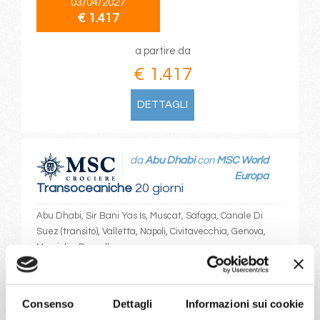
03/04/2027
€ 1.417
a partire da
€ 1.417
DETTAGLI
da
Abu Dhabi
con
MSC World
Europa
Transoceaniche
20 giorni
Abu Dhabi, Sir Bani Yas Is, Muscat, Safaga, Canale Di
Suez (transito), Valletta, Napoli, Civitavecchia, Genova,
Marsiglia, Barcellona
05/04/2027
€ 1.417
Consenso
Dettagli
Informazioni sui cookie