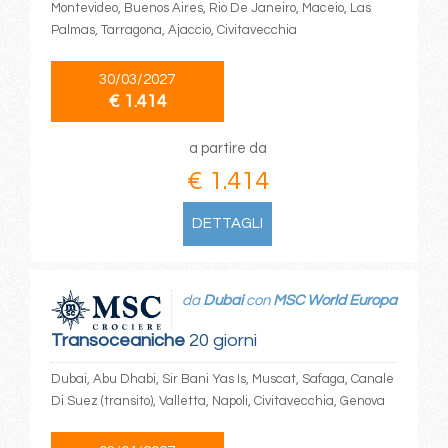
Montevideo, Buenos Aires, Rio De Janeiro, Maceio, Las
Palmas, Tarragona, Ajaccio, Civitavecchia
30/03/2027
€ 1.414
a partire da
€ 1.414
DETTAGLI
da
Dubai
con
MSC World Europa
Transoceaniche
20 giorni
Dubai, Abu Dhabi, Sir Bani Yas Is, Muscat, Safaga, Canale
Di Suez (transito), Valletta, Napoli, Civitavecchia, Genova