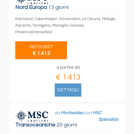
Nord Europa
13 giorni
Kiel canal, Copenhagen, Amsterdam, La Coruna, Malaga,
Alicante, Tarragona, Marsiglia, Genova,
Provence(marseilles)
09/10/2027
€ 1.413
a partire da
€ 1.413
DETTAGLI
da
Montevideo
con
MSC
Splendida
Transoceaniche
20 giorni