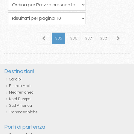
31
332
333
334
335
336
337
338
339
3
Destinazioni
Caraibi
Emirati Arabi
Mediterraneo
Nord Europa
Sud America
Transoceaniche
Porti di partenza