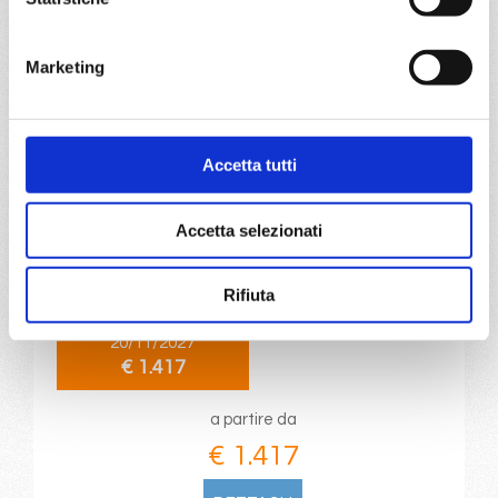
DETTAGLI
Marketing
da
Fort De France
con
MSC
Meraviglia
Accetta tutti
Caraibi
15 giorni
Fort De France, Pointe-à-pitre, St. John S, Philipsburg,
Accetta selezionati
Basseterre, Roseau, Fort De France, Pointe-à-pitre,
Castries, Bridgetown, Ketchikan, Svartisen glacier, Fort
De France
Rifiuta
20/11/2027
€ 1.417
a partire da
€ 1.417