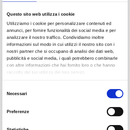
a partire da
€ 1.417
Questo sito web utilizza i cookie
Utilizziamo i cookie per personalizzare contenuti ed
DETTAGLI
annunci, per fornire funzionalità dei social media e per
analizzare il nostro traffico. Condividiamo inoltre
informazioni sul modo in cui utilizzi il nostro sito con i
da
La Romana
con
MSC Opera
nostri partner che si occupano di analisi dei dati web,
pubblicità e social media, i quali potrebbero combinarle
Caraibi
15 giorni
con altre informazioni che hai fornito loro o che hanno
raccolto dal tuo utilizzo dei loro servizi.
La Romana, Oranjestad, Willis island, Kralendijk, Svartisen
glacier, La Romana, Bridgetown, Fort De France, Pointe-
à-pitre, Road Town, La Romana
Selezione
Necessari
del
05/04/2027
consenso
€ 1.417
Preferenze
a partire da
€ 1.417
Statistiche