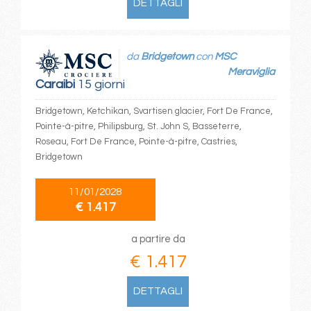
DETTAGLI
da
Bridgetown
con
MSC
Meraviglia
Caraibi
15 giorni
Bridgetown, Ketchikan, Svartisen glacier, Fort De France,
Pointe-à-pitre, Philipsburg, St. John S, Basseterre,
Roseau, Fort De France, Pointe-à-pitre, Castries,
Bridgetown
11/01/2028
€ 1.417
a partire da
€ 1.417
DETTAGLI