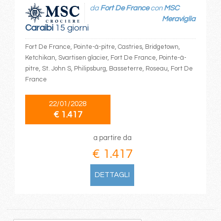
da
Fort De France
con
MSC
Meraviglia
Caraibi
15 giorni
Fort De France, Pointe-à-pitre, Castries, Bridgetown,
Ketchikan, Svartisen glacier, Fort De France, Pointe-à-
pitre, St. John S, Philipsburg, Basseterre, Roseau, Fort De
France
22/01/2028
€ 1.417
a partire da
€ 1.417
DETTAGLI