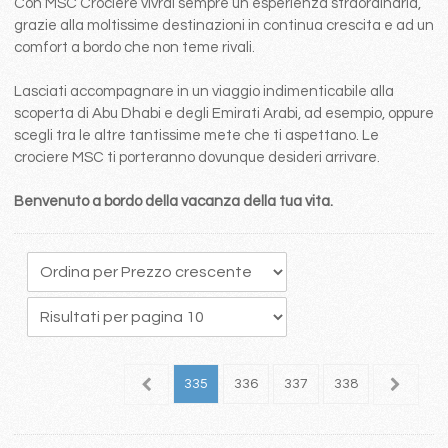
Con MSC Crociere vivrai sempre un esperienza straordinaria,
grazie alla moltissime destinazioni in continua crescita e ad un
comfort a bordo che non teme rivali.
Lasciati accompagnare in un viaggio indimenticabile alla
scoperta di Abu Dhabi e degli Emirati Arabi, ad esempio, oppure
scegli tra le altre tantissime mete che ti aspettano. Le
crociere MSC ti porteranno dovunque desideri arrivare.
Benvenuto a bordo della vacanza della tua vita.
31
332
333
334
335
336
337
338
339
3