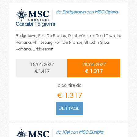
da
Bridgetown
con
MSC Opera
Caraibi
15 giorni
Bridgetown, Fort De France, Pointe-à-pitre, Road Town, La
Romana, Philipsburg, Fort De France, St. John S, La
Romana, Bridgetown
15/04/2027
29/04/2027
€ 1.317
€ 1.417
a partire da
€ 1.317
DETTAGLI
da
Kiel
con
MSC Euribia