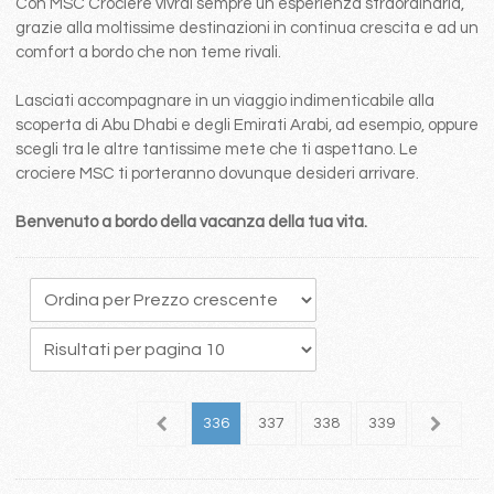
Con MSC Crociere vivrai sempre un esperienza straordinaria,
grazie alla moltissime destinazioni in continua crescita e ad un
comfort a bordo che non teme rivali.
Lasciati accompagnare in un viaggio indimenticabile alla
scoperta di Abu Dhabi e degli Emirati Arabi, ad esempio, oppure
scegli tra le altre tantissime mete che ti aspettano. Le
crociere MSC ti porteranno dovunque desideri arrivare.
Benvenuto a bordo della vacanza della tua vita.
32
333
334
335
336
337
338
339
340
3