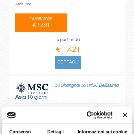
Amburgo
14/05/2028
€ 1.421
a partire da
€ 1.421
DETTAGLI
da
Shanghai
con
MSC Bellissima
Asia
10 giorni
Shanghai, Busan, Fukuoka, Shanghai, Gangjeong-jeju
Island, Busan, Shanghai
09/08/2026
Consenso
Dettagli
Informazioni sui cookie