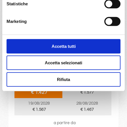
a partire da
Statistiche
€ 1.427
Marketing
DETTAGLI
da
Trieste
con
MSC Seaview
Accetta tutti
Mediterraneo
10 giorni
Accetta selezionati
Trieste, Split croatia, Pireo, Kusadasi, Istanbul, Corfu, Bari,
Trieste
Rifiuta
01/08/2028
10/08/2028
€ 1.427
€ 1.577
19/08/2028
28/08/2028
€ 1.567
€ 1.467
a partire da