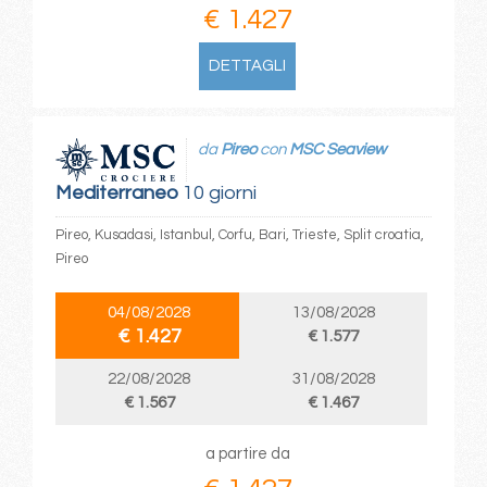
€ 1.427
DETTAGLI
da
Pireo
con
MSC Seaview
Mediterraneo
10 giorni
Pireo, Kusadasi, Istanbul, Corfu, Bari, Trieste, Split croatia,
Pireo
04/08/2028
13/08/2028
€ 1.427
€ 1.577
22/08/2028
31/08/2028
€ 1.567
€ 1.467
a partire da