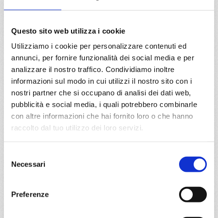
€ 1.422
a partire da
Questo sito web utilizza i cookie
€ 1.422
Utilizziamo i cookie per personalizzare contenuti ed
annunci, per fornire funzionalità dei social media e per
DETTAGLI
analizzare il nostro traffico. Condividiamo inoltre
informazioni sul modo in cui utilizzi il nostro sito con i
nostri partner che si occupano di analisi dei dati web,
da
La Romana
con
MSC Opera
pubblicità e social media, i quali potrebbero combinarle
con altre informazioni che hai fornito loro o che hanno
Caraibi
15 giorni
raccolto dal tuo utilizzo dei loro servizi.
La Romana, Philipsburg, Fort De France, St. John S, La
Romana, Bridgetown, Fort De France, Pointe-à-pitre,
Selezione
Road Town, La Romana
Necessari
del
consenso
10/07/2028
24/07/2028
Preferenze
€ 1.427
€ 1.467