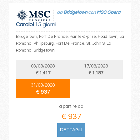
da
Bridgetown
con
MSC Opera
Caraibi
15 giorni
Bridgetown, Fort De France, Pointe-à-pitre, Road Town, La
Romana, Philipsburg, Fort De France, St. John S, La
Romana, Bridgetown
03/08/2028
17/08/2028
€ 1.417
€ 1.187
31/08/2028
€ 937
a partire da
€ 937
DETTAGLI