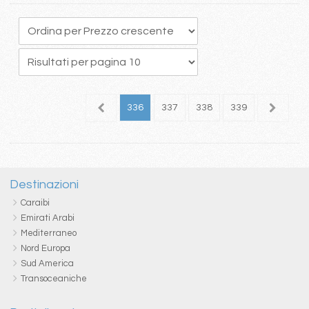
32
333
334
335
336
337
338
339
340
3
Destinazioni
Caraibi
Emirati Arabi
Mediterraneo
Nord Europa
Sud America
Transoceaniche