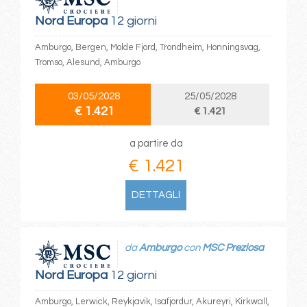
Nord Europa
12 giorni
Amburgo, Bergen, Molde Fjord, Trondheim, Honningsvag,
Tromso, Alesund, Amburgo
03/05/2028
25/05/2028
€ 1.421
€ 1.421
a partire da
€ 1.421
DETTAGLI
da
Amburgo
con
MSC Preziosa
Nord Europa
12 giorni
Amburgo, Lerwick, Reykjavik, Isafjordur, Akureyri, Kirkwall,