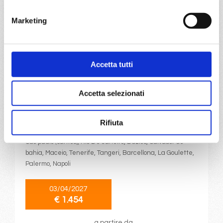
€ 1.448
Marketing
a partire da
€ 1.448
Accetta tutti
DETTAGLI
Accetta selezionati
da
Sao paulo (santos)
con
MSC
Virtuosa
Transoceaniche
22 giorni
Rifiuta
Sao paulo (santos), Rio De Janeiro, Buzios, Salvador de
bahia, Maceio, Tenerife, Tangeri, Barcellona, La Goulette,
Palermo, Napoli
03/04/2027
€ 1.454
a partire da