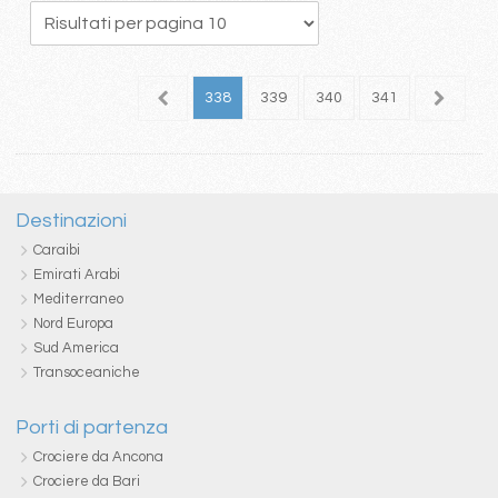
34
335
336
337
338
339
340
341
342
3
Destinazioni
Caraibi
Emirati Arabi
Mediterraneo
Nord Europa
Sud America
Transoceaniche
Porti di partenza
Crociere da Ancona
Crociere da Bari