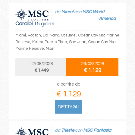
da
Miami
con
MSC World
America
Caraibi
15 giorni
Miami, Roatan, Da-Nang, Cozumel, Ocean Cay Msc Marine
Reserve, Miami, Puerto Plata, San Juan, Ocean Cay Msc
Marine Reserve, Miami
12/08/2028
26/08/2028
€ 1.129
€ 1.449
a partire da
€ 1.129
DETTAGLI
da
Trieste
con
MSC Fantasia