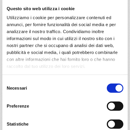
09/08/2026
27/08/2026
Questo sito web utilizza i cookie
€ 1.347
€ 1.457
Utilizziamo i cookie per personalizzare contenuti ed
a partire da
annunci, per fornire funzionalità dei social media e per
€ 1.347
analizzare il nostro traffico. Condividiamo inoltre
informazioni sul modo in cui utilizzi il nostro sito con i
DETTAGLI
nostri partner che si occupano di analisi dei dati web,
pubblicità e social media, i quali potrebbero combinarle
con altre informazioni che hai fornito loro o che hanno
raccolto dal tuo utilizzo dei loro servizi.
da
Fort De France
con
MSC
World
Caraibi
15 giorni
Europa
Selezione
Necessari
del
Fort De France, Pointe-à-pitre, St. John S, Philipsburg,
consenso
Basseterre, Roseau, Fort De France, Pointe-à-pitre,
Castries, Bridgetown, Ketchikan, Svartisen glacier, Fort
Preferenze
De France
Statistiche
27/02/2027