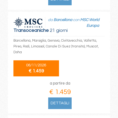
da
Barcellona
con
MSC World
Europa
Transoceaniche
21 giorni
Barcellona, Marsiglia, Genova, Civitavecchia, Valletta,
Pireo, Rodi, Limassol, Canale Di Suez (transito), Muscat,
Doha
06/11/2026
€ 1.459
a partire da
€ 1.459
DETTAGLI