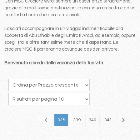
Con MSC Crociere vivrai sempre un esperienza straordinaria,
grazie alla moltissime destinazioni in continua crescita e ad un
comfort a bordo che non teme rivali.
Lasciati accompagnare in un viaggio indimenticabile alla
scoperta di Abu Dhabi e degli Emirati Arabi, ad esempio, oppure
scegli tra le altre tantissime mete che ti aspettano. Le
crociere MSC ti porteranno dovunque desideri arrivare.
Benvenuto a bordo della vacanza della tua vita.
34
335
336
337
338
339
340
341
342
3