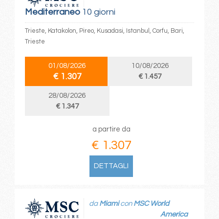
Mediterraneo
10 giorni
Trieste, Katakolon, Pireo, Kusadasi, Istanbul, Corfu, Bari,
Trieste
01/08/2026
10/08/2026
€ 1.307
€ 1.457
28/08/2026
€ 1.347
a partire da
€ 1.307
DETTAGLI
da
Miami
con
MSC World
America