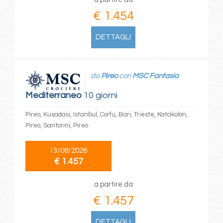
€ 1.454
DETTAGLI
da
Pireo
con
MSC Fantasia
Mediterraneo
10 giorni
Pireo, Kusadasi, Istanbul, Corfu, Bari, Trieste, Katakolon,
Pireo, Santorini, Pireo
13/08/2026
€ 1.457
a partire da
€ 1.457
DETTAGLI