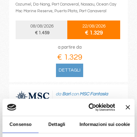
Cozumel, Da-Nang, Port Canaveral, Nassau, Ocean Cay
Msc Marine Reserve, Puerto Plata, Port Canaveral
08/08/2026
22/08/2026
€ 1.329
€ 1.459
a partire da
€ 1.329
DETTAGLI
da
Bari
con
MSC Fantasia
Mediterraneo
10 giorni
Bari, Trieste, Katakolon, Pireo, Kusadasi, Istanbul, Corfu,
Consenso
Dettagli
Informazioni sui cookie
Bari