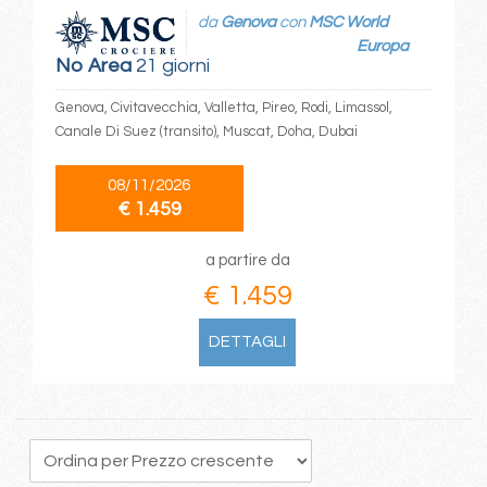
da
Genova
con
MSC World
Europa
No Area
21 giorni
Genova, Civitavecchia, Valletta, Pireo, Rodi, Limassol,
Canale Di Suez (transito), Muscat, Doha, Dubai
08/11/2026
€ 1.459
a partire da
€ 1.459
DETTAGLI