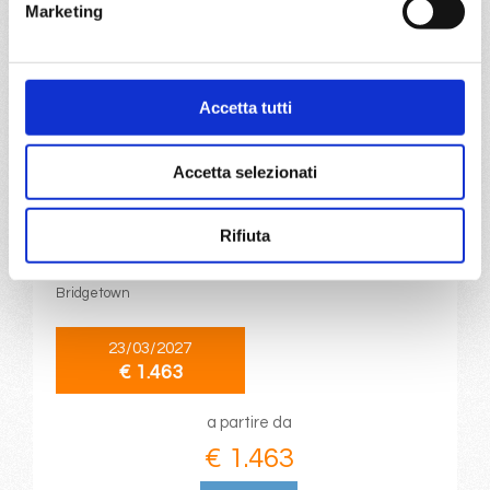
€ 1.463
Marketing
DETTAGLI
Accetta tutti
da
Bridgetown
con
MSC World
Europa
Accetta selezionati
Caraibi
15 giorni
Bridgetown, Svartisen glacier, Ketchikan, Fort De France,
Rifiuta
Pointe-à-pitre, Philipsburg, St. John S, Basseterre,
Roseau, Fort De France, Pointe-à-pitre, Castries,
Bridgetown
23/03/2027
€ 1.463
a partire da
€ 1.463