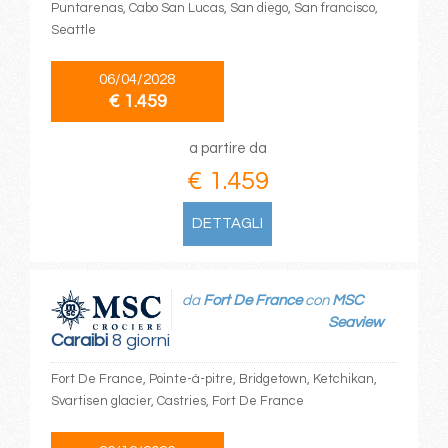
Puntarenas, Cabo San Lucas, San diego, San francisco,
Seattle
06/04/2028
€ 1.459
a partire da
€ 1.459
DETTAGLI
da
Fort De France
con
MSC
Seaview
Caraibi
8 giorni
Fort De France, Pointe-à-pitre, Bridgetown, Ketchikan,
Svartisen glacier, Castries, Fort De France