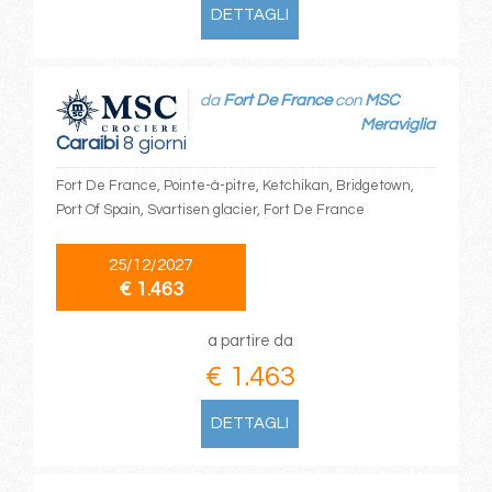
DETTAGLI
da
Fort De France
con
MSC
Meraviglia
Caraibi
8 giorni
Fort De France, Pointe-à-pitre, Ketchikan, Bridgetown,
Port Of Spain, Svartisen glacier, Fort De France
25/12/2027
€ 1.463
a partire da
€ 1.463
DETTAGLI