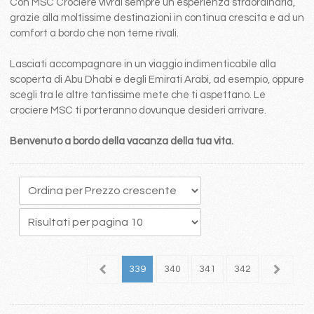
Con MSC Crociere vivrai sempre un esperienza straordinaria,
grazie alla moltissime destinazioni in continua crescita e ad un
comfort a bordo che non teme rivali.
Lasciati accompagnare in un viaggio indimenticabile alla
scoperta di Abu Dhabi e degli Emirati Arabi, ad esempio, oppure
scegli tra le altre tantissime mete che ti aspettano. Le
crociere MSC ti porteranno dovunque desideri arrivare.
Benvenuto a bordo della vacanza della tua vita.
35
336
337
338
339
340
341
342
343
3