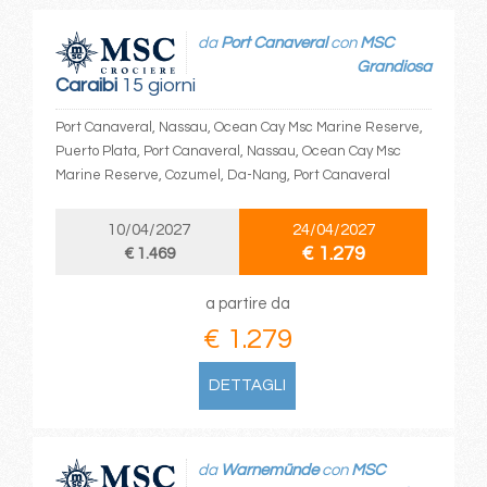
da
Port Canaveral
con
MSC
Grandiosa
Caraibi
15 giorni
Port Canaveral, Nassau, Ocean Cay Msc Marine Reserve,
Puerto Plata, Port Canaveral, Nassau, Ocean Cay Msc
Marine Reserve, Cozumel, Da-Nang, Port Canaveral
10/04/2027
24/04/2027
€ 1.279
€ 1.469
a partire da
€ 1.279
DETTAGLI
da
Warnemünde
con
MSC