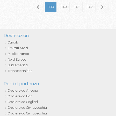
35
336
337
338
339
340
341
342
343
3
Destinazioni
Caraibi
Emirati Arabi
Mediterraneo
Nord Europa
Sud America
Transoceaniche
Porti di partenza
Crociere da Ancona
Crociere da Bari
Crociere da Cagliari
Crociere da Civitavecchia
Crociere da Civitavecchia