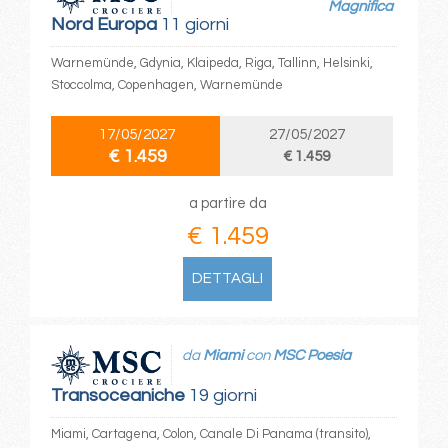
Magnifica
Nord Europa
11 giorni
Warnemünde, Gdynia, Klaipeda, Riga, Tallinn, Helsinki,
Stoccolma, Copenhagen, Warnemünde
17/05/2027
27/05/2027
€ 1.459
€ 1.459
a partire da
€ 1.459
DETTAGLI
da
Miami
con
MSC Poesia
Transoceaniche
19 giorni
Miami, Cartagena, Colon, Canale Di Panama (transito),