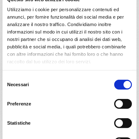
€ 1.463
Utilizziamo i cookie per personalizzare contenuti ed
annunci, per fornire funzionalità dei social media e per
DETTAGLI
analizzare il nostro traffico. Condividiamo inoltre
informazioni sul modo in cui utilizzi il nostro sito con i
nostri partner che si occupano di analisi dei dati web,
da
Fort De France
con
MSC
pubblicità e social media, i quali potrebbero combinarle
World
con altre informazioni che hai fornito loro o che hanno
Caraibi
15 giorni
Europa
raccolto dal tuo utilizzo dei loro servizi.
Fort De France, Pointe-à-pitre, Castries, Bridgetown,
Selezione
Svartisen glacier, Ketchikan, Fort De France, Pointe-à-
Necessari
del
pitre, Philipsburg, St. John S, Basseterre, Roseau, Fort De
consenso
France
Preferenze
20/03/2027
€ 1.463
Statistiche
a partire da