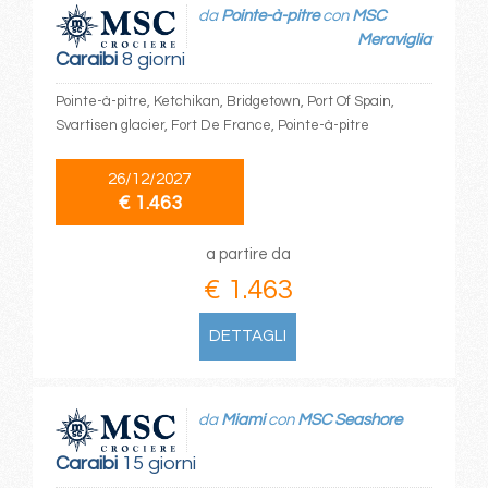
da
Pointe-à-pitre
con
MSC
Meraviglia
Caraibi
8 giorni
Pointe-à-pitre, Ketchikan, Bridgetown, Port Of Spain,
Svartisen glacier, Fort De France, Pointe-à-pitre
26/12/2027
€ 1.463
a partire da
€ 1.463
DETTAGLI
da
Miami
con
MSC Seashore
Caraibi
15 giorni