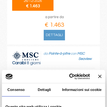
26/12/2026
€ 1.463
a partire da
€ 1.463
DETTAGLI
da
Pointe-à-pitre
con
MSC
Seaview
Caraibi
8 giorni
Pointe-à-pitre, Bridgetown, Ketchikan, Svartisen glacier,
Castries, Fort De France, Pointe-à-pitre
Consenso
Dettagli
Informazioni sui cookie
27/12/2026
€ 1.463
a partire da
Questo sito web utilizza i cookie