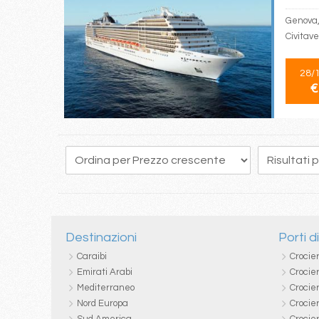
Genova,
Civitav
28/
€
14
15
16
17
18
19
20
21
22
Destinazioni
Porti d
Caraibi
Crocie
Emirati Arabi
Crocie
Mediterraneo
Crocier
Nord Europa
Crocie