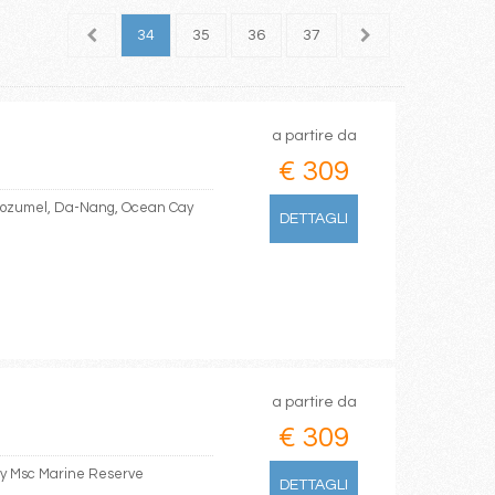
32
33
34
35
36
37
38
39
40
a partire da
€ 309
 Cozumel, Da-Nang, Ocean Cay
DETTAGLI
a partire da
€ 309
ay Msc Marine Reserve
DETTAGLI