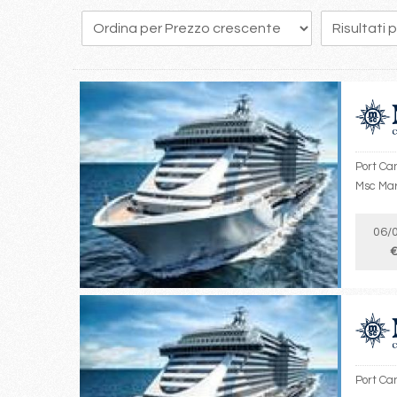
14
15
16
17
18
19
20
21
22
Port Ca
Msc Mar
06/
€
Port Ca