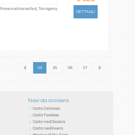
 Provence(marseilles), Tarragona,
DETTAGLI
32
33
34
35
36
37
38
39
40
Navi da crociera
Costa Deliziosa
Costa Favolosa
Costa neoClassica
Costa neoRiviera