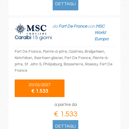
DETTAGLI
da
Fort De France
con
MSC
World
Caraibi
15 giorni
Europa
Fort De France, Pointe-à-pitre, Castries, Bridgetown,
Ketchikan, Svartisen glacier, Fort De France, Pointe-à-
pitre, St. John S, Philipsburg, Basseterre, Roseau, Fort De
France
20/02/2027
€ 1.533
a partire da
€ 1.533
DETTAGLI