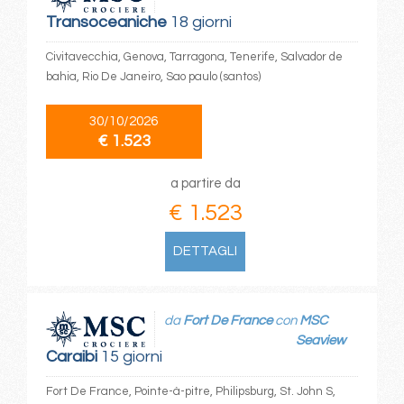
Transoceaniche
18 giorni
Civitavecchia, Genova, Tarragona, Tenerife, Salvador de
bahia, Rio De Janeiro, Sao paulo (santos)
30/10/2026
€ 1.523
a partire da
€ 1.523
DETTAGLI
da
Fort De France
con
MSC
Seaview
Caraibi
15 giorni
Fort De France, Pointe-à-pitre, Philipsburg, St. John S,