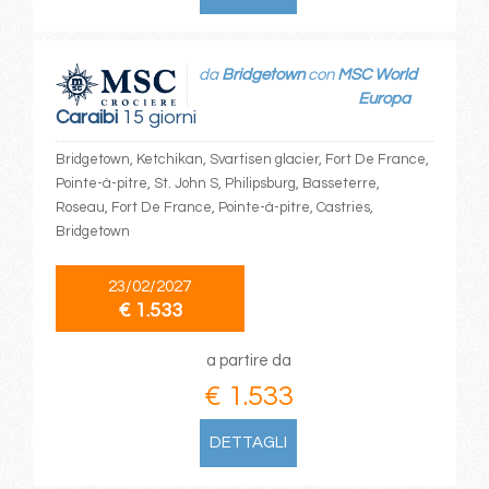
da
Bridgetown
con
MSC World
Europa
Caraibi
15 giorni
Bridgetown, Ketchikan, Svartisen glacier, Fort De France,
Pointe-à-pitre, St. John S, Philipsburg, Basseterre,
Roseau, Fort De France, Pointe-à-pitre, Castries,
Bridgetown
23/02/2027
€ 1.533
a partire da
€ 1.533
DETTAGLI