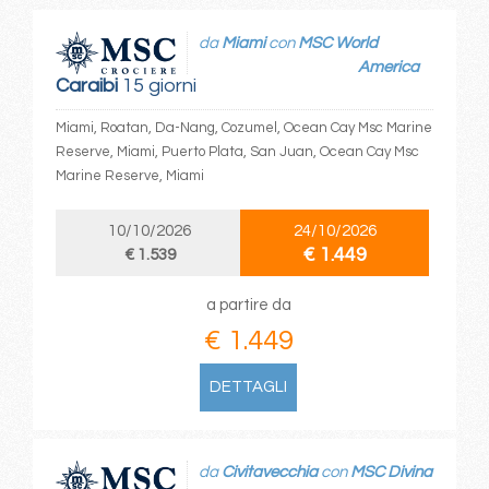
da
Miami
con
MSC World
America
Caraibi
15 giorni
Miami, Roatan, Da-Nang, Cozumel, Ocean Cay Msc Marine
Reserve, Miami, Puerto Plata, San Juan, Ocean Cay Msc
Marine Reserve, Miami
10/10/2026
24/10/2026
€ 1.449
€ 1.539
a partire da
€ 1.449
DETTAGLI
da
Civitavecchia
con
MSC Divina