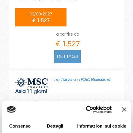
30/09/2027
€ 1.527
a partire da
€ 1.527
DETTAGLI
da
Tokyo
con
MSC Bellissima
Asia
11 giorni
Tokyo, Hiroshima, Kagoshima, Gangjeong-jeju Island,
SASEBO, Kobe, Tokyo
10/04/2027
Consenso
Dettagli
Informazioni sui cookie
€ 1.529