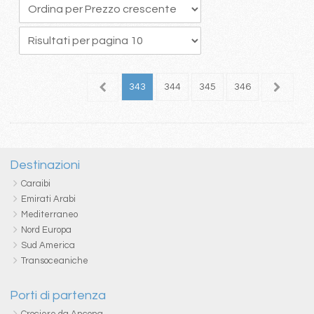
39
340
341
342
343
344
345
346
347
3
Destinazioni
Caraibi
Emirati Arabi
Mediterraneo
Nord Europa
Sud America
Transoceaniche
Porti di partenza
Crociere da Ancona