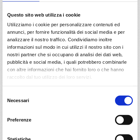
a partire da
Questo sito web utilizza i cookie
€ 1.529
Utilizziamo i cookie per personalizzare contenuti ed
annunci, per fornire funzionalità dei social media e per
DETTAGLI
analizzare il nostro traffico. Condividiamo inoltre
informazioni sul modo in cui utilizzi il nostro sito con i
nostri partner che si occupano di analisi dei dati web,
da
Livorno
con
MSC Meraviglia
pubblicità e social media, i quali potrebbero combinarle
con altre informazioni che hai fornito loro o che hanno
Transoceaniche
22 giorni
raccolto dal tuo utilizzo dei loro servizi.
Livorno, Marsiglia, Barcellona, Alicante, Gibilterra, Siviglia
(cadice), Lisbona, Madeira (funchal), Ponta Delgada,
Selezione
Boston, New York, Casablanca, Las Palmas,
Necessari
del
Provence(marseilles)
consenso
Preferenze
18/10/2026
€ 1.531
Statistiche