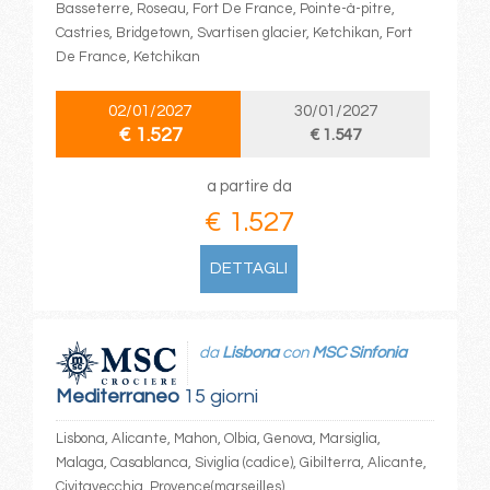
Basseterre, Roseau, Fort De France, Pointe-à-pitre,
Castries, Bridgetown, Svartisen glacier, Ketchikan, Fort
De France, Ketchikan
02/01/2027
30/01/2027
€ 1.527
€ 1.547
a partire da
€ 1.527
DETTAGLI
da
Lisbona
con
MSC Sinfonia
Mediterraneo
15 giorni
Lisbona, Alicante, Mahon, Olbia, Genova, Marsiglia,
Malaga, Casablanca, Siviglia (cadice), Gibilterra, Alicante,
Civitavecchia, Provence(marseilles)