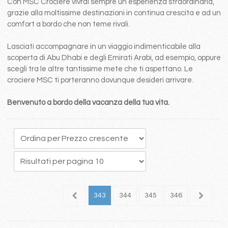
Con MSC Crociere vivrai sempre un esperienza straordinaria,
grazie alla moltissime destinazioni in continua crescita e ad un
comfort a bordo che non teme rivali.
Lasciati accompagnare in un viaggio indimenticabile alla
scoperta di Abu Dhabi e degli Emirati Arabi, ad esempio, oppure
scegli tra le altre tantissime mete che ti aspettano. Le
crociere MSC ti porteranno dovunque desideri arrivare.
Benvenuto a bordo della vacanza della tua vita.
39
340
341
342
343
344
345
346
347
3