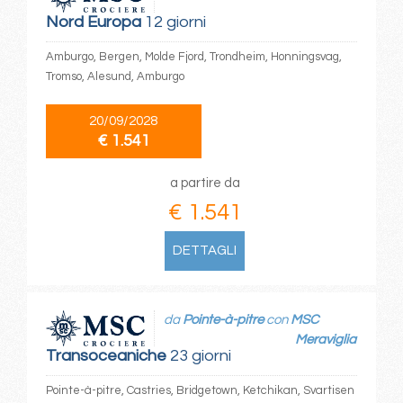
Nord Europa
12 giorni
Amburgo, Bergen, Molde Fjord, Trondheim, Honningsvag,
Tromso, Alesund, Amburgo
20/09/2028
€ 1.541
a partire da
€ 1.541
DETTAGLI
da
Pointe-à-pitre
con
MSC
Meraviglia
Transoceaniche
23 giorni
Pointe-à-pitre, Castries, Bridgetown, Ketchikan, Svartisen