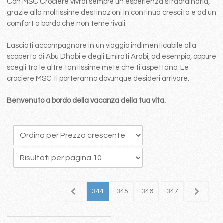
Con MSC Crociere vivrai sempre un esperienza straordinaria,
grazie alla moltissime destinazioni in continua crescita e ad un
comfort a bordo che non teme rivali.
Lasciati accompagnare in un viaggio indimenticabile alla
scoperta di Abu Dhabi e degli Emirati Arabi, ad esempio, oppure
scegli tra le altre tantissime mete che ti aspettano. Le
crociere MSC ti porteranno dovunque desideri arrivare.
Benvenuto a bordo della vacanza della tua vita.
40
341
342
343
344
345
346
347
348
3