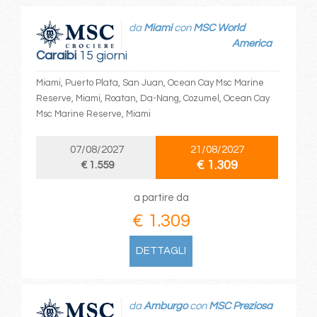
da
Miami
con
MSC World
America
Caraibi
15 giorni
Miami, Puerto Plata, San Juan, Ocean Cay Msc Marine
Reserve, Miami, Roatan, Da-Nang, Cozumel, Ocean Cay
Msc Marine Reserve, Miami
07/08/2027
21/08/2027
€ 1.309
€ 1.559
a partire da
€ 1.309
DETTAGLI
da
Amburgo
con
MSC Preziosa