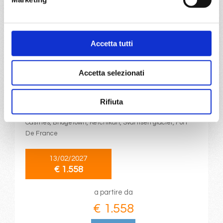
DETTAGLI
Accetta tutti
da
Fort De France
con
MSC
World
Accetta selezionati
Caraibi
15 giorni
Europa
Fort De France, Pointe-à-pitre, Philipsburg, St. John S,
Rifiuta
Basseterre, Roseau, Fort De France, Pointe-à-pitre,
Castries, Bridgetown, Ketchikan, Svartisen glacier, Fort
De France
13/02/2027
€ 1.558
a partire da
€ 1.558