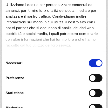
Utilizziamo i cookie per personalizzare contenuti ed
a partire da
annunci, per fornire funzionalità dei social media e per
analizzare il nostro traffico. Condividiamo inoltre
€ 1.549
informazioni sul modo in cui utilizzi il nostro sito con i
nostri partner che si occupano di analisi dei dati web,
DETTAGLI
pubblicità e social media, i quali potrebbero combinarle
con altre informazioni che hai fornito loro o che hanno
raccolto dal tuo utilizzo dei loro servizi.
da
Amburgo
con
MSC Preziosa
Nord Europa
12 giorni
Selezione
Necessari
del
Amburgo, Lerwick, Reykjavik, Isafjordur, Akureyri, Kirkwall,
consenso
Amburgo
Preferenze
02/07/2027
€ 1.551
Statistiche
a partire da
€ 1.551
Marketing