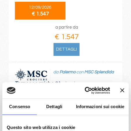
12/09/2026
€ 1.547
a partire da
€ 1.547
DETTAGLI
da
Palermo
con
MSC Splendida
Transoceaniche
21 giorni
Palermo, Valletta, Barcellona, Gibilterra, Casablanca, Las
Palmas, Maceio, Salvador de bahia, Rio De Janeiro,
Consenso
Dettagli
Informazioni sui cookie
Montevideo
12/11/2026
Questo sito web utilizza i cookie
€ 1.549