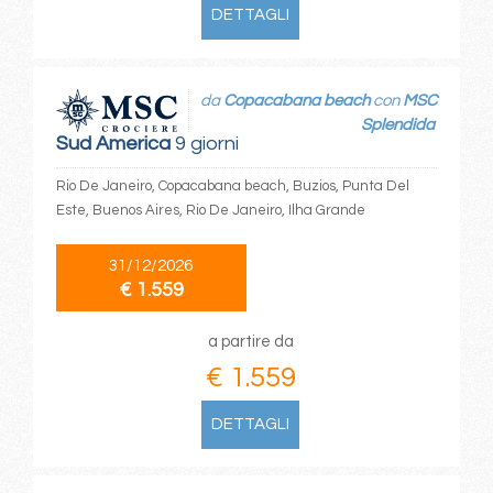
DETTAGLI
da
Copacabana beach
con
MSC
Splendida
Sud America
9 giorni
Rio De Janeiro, Copacabana beach, Buzios, Punta Del
Este, Buenos Aires, Rio De Janeiro, Ilha Grande
31/12/2026
€ 1.559
a partire da
€ 1.559
DETTAGLI