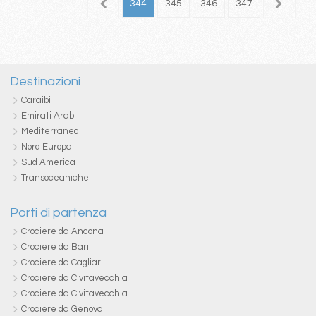
40
341
342
343
344
345
346
347
348
3
Destinazioni
Caraibi
Emirati Arabi
Mediterraneo
Nord Europa
Sud America
Transoceaniche
Porti di partenza
Crociere da Ancona
Crociere da Bari
Crociere da Cagliari
Crociere da Civitavecchia
Crociere da Civitavecchia
Crociere da Genova