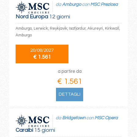
da
Amburgo
con
MSC Preziosa
Nord Europa
12 giorni
Amburgo, Lerwick, Reykjavik, Isafjordur, Akureyri, Kirkwall,
Amburgo
20/08/2027
€ 1.561
a partire da
€ 1.561
DETTAGLI
da
Bridgetown
con
MSC Opera
Caraibi
15 giorni