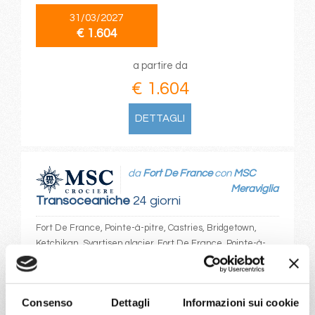
31/03/2027
€ 1.604
a partire da
€ 1.604
DETTAGLI
da
Fort De France
con
MSC
Meraviglia
Transoceaniche
24 giorni
Fort De France, Pointe-à-pitre, Castries, Bridgetown,
Ketchikan, Svartisen glacier, Fort De France, Pointe-à-
pitre, Philipsburg, Ponta Delgada, Lisbona, Vigo, Paris (le
havre), Southampton
Consenso
Dettagli
Informazioni sui cookie
15/04/2028