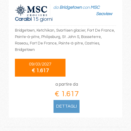
da
Bridgetown
con
MSC
Seaview
Caraibi
15 giorni
Bridgetown, Ketchikan, Svartisen glacier, Fort De France,
Pointe-à-pitre, Philipsburg, St. John S, Basseterre,
Roseau, Fort De France, Pointe-à-pitre, Castries,
Bridgetown
09/03/2027
€ 1.617
a partire da
€ 1.617
DETTAGLI