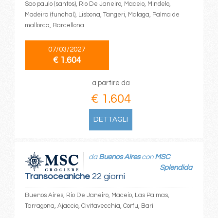
Sao paulo (santos), Rio De Janeiro, Maceio, Mindelo,
Madeira (funchal), Lisbona, Tangeri, Malaga, Palma de
mallorca, Barcellona
07/03/2027
€ 1.604
a partire da
€ 1.604
DETTAGLI
da
Buenos Aires
con
MSC
Splendida
Transoceaniche
22 giorni
Buenos Aires, Rio De Janeiro, Maceio, Las Palmas,
Tarragona, Ajaccio, Civitavecchia, Corfu, Bari