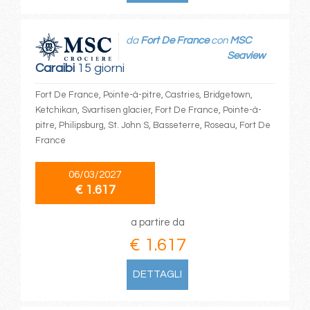
da
Fort De France
con
MSC
Seaview
Caraibi
15 giorni
Fort De France, Pointe-à-pitre, Castries, Bridgetown,
Ketchikan, Svartisen glacier, Fort De France, Pointe-à-
pitre, Philipsburg, St. John S, Basseterre, Roseau, Fort De
France
06/03/2027
€ 1.617
a partire da
€ 1.617
DETTAGLI