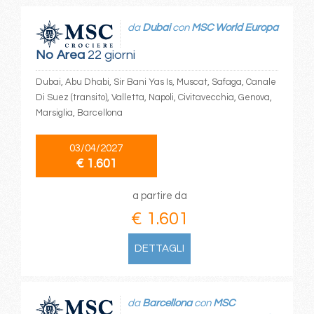
da
Dubai
con
MSC World Europa
No Area
22 giorni
Dubai, Abu Dhabi, Sir Bani Yas Is, Muscat, Safaga, Canale
Di Suez (transito), Valletta, Napoli, Civitavecchia, Genova,
Marsiglia, Barcellona
03/04/2027
€ 1.601
a partire da
€ 1.601
DETTAGLI
da
Barcellona
con
MSC