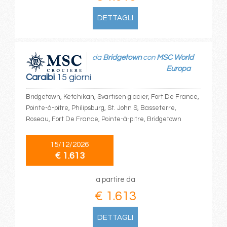
DETTAGLI
da
Bridgetown
con
MSC World
Europa
Caraibi
15 giorni
Bridgetown, Ketchikan, Svartisen glacier, Fort De France,
Pointe-à-pitre, Philipsburg, St. John S, Basseterre,
Roseau, Fort De France, Pointe-à-pitre, Bridgetown
15/12/2026
€ 1.613
a partire da
€ 1.613
DETTAGLI