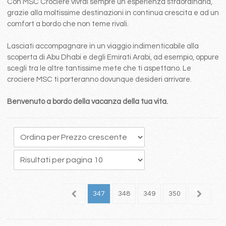
Con MSC Crociere vivrai sempre un esperienza straordinaria,
grazie alla moltissime destinazioni in continua crescita e ad un
comfort a bordo che non teme rivali.
Lasciati accompagnare in un viaggio indimenticabile alla
scoperta di Abu Dhabi e degli Emirati Arabi, ad esempio, oppure
scegli tra le altre tantissime mete che ti aspettano. Le
crociere MSC ti porteranno dovunque desideri arrivare.
Benvenuto a bordo della vacanza della tua vita.
43
344
345
346
347
348
349
350
351
3