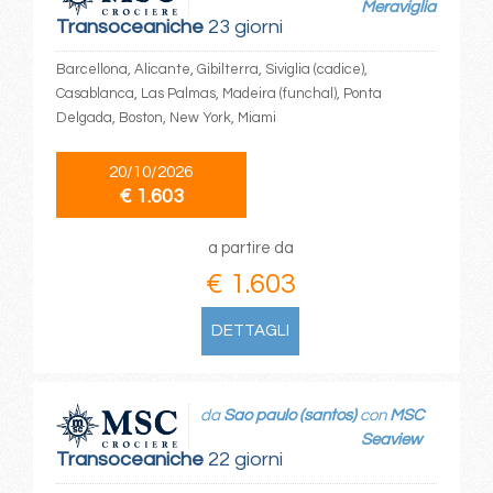
Meraviglia
Transoceaniche
23 giorni
Barcellona, Alicante, Gibilterra, Siviglia (cadice),
Casablanca, Las Palmas, Madeira (funchal), Ponta
Delgada, Boston, New York, Miami
20/10/2026
€ 1.603
a partire da
€ 1.603
DETTAGLI
da
Sao paulo (santos)
con
MSC
Seaview
Transoceaniche
22 giorni