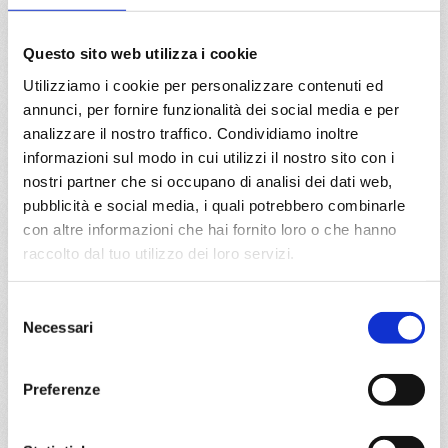
€ 1.605
Questo sito web utilizza i cookie
a partire da
Utilizziamo i cookie per personalizzare contenuti ed
€ 1.605
annunci, per fornire funzionalità dei social media e per
analizzare il nostro traffico. Condividiamo inoltre
DETTAGLI
informazioni sul modo in cui utilizzi il nostro sito con i
nostri partner che si occupano di analisi dei dati web,
pubblicità e social media, i quali potrebbero combinarle
da
Tokyo
con
MSC Bellissima
con altre informazioni che hai fornito loro o che hanno
Asia
11 giorni
raccolto dal tuo utilizzo dei loro servizi.
Tokyo, Hiroshima, Kagoshima, Gangjeong-jeju Island,
Selezione
SASEBO, Kobe, Tokyo
Necessari
del
consenso
01/04/2028
€ 1.609
Preferenze
a partire da