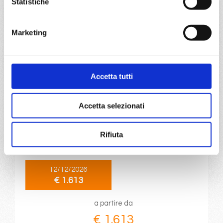
Statistiche
€ 1.609
DETTAGLI
Marketing
da
Fort De France
con
MSC
Accetta tutti
World
Caraibi
15 giorni
Europa
Accetta selezionati
Fort De France, Pointe-à-pitre, Castries, Bridgetown,
Ketchikan, Svartisen glacier, Fort De France, Pointe-à-
pitre, Philipsburg, St. John S, Basseterre, Roseau, Fort De
Rifiuta
France
12/12/2026
€ 1.613
a partire da
€ 1.613