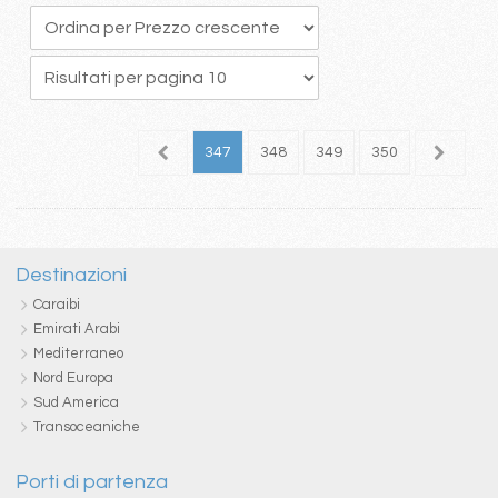
43
344
345
346
347
348
349
350
351
3
Destinazioni
Caraibi
Emirati Arabi
Mediterraneo
Nord Europa
Sud America
Transoceaniche
Porti di partenza