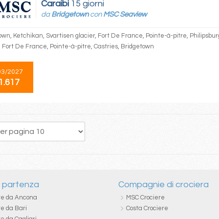
Caraibi
15 giorni
da
Bridgetown
con
MSC Seaview
wn, Ketchikan, Svartisen glacier, Fort De France, Pointe-à-pitre, Philipsbur
 Fort De France, Pointe-à-pitre, Castries, Bridgetown
03/2027
1.617
337
338
339
340
341
342
343
344
345
i partenza
Compagnie di crociera
re da Ancona
MSC Crociere
re da Bari
Costa Crociere