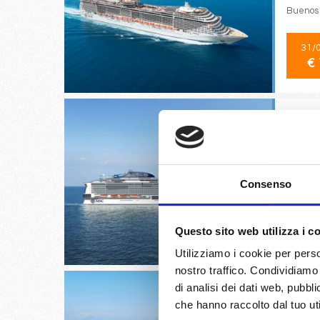
Buenos A
31/
€ 
Fort De 
Philipsb
Consenso
15/
Questo sito web utilizza i c
€ 
Utilizziamo i cookie per perso
nostro traffico. Condividiamo 
di analisi dei dati web, pubbl
che hanno raccolto dal tuo uti