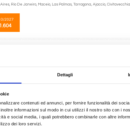
ires, Rio De Janeiro, Maceio, Las Palmas, Tarragona, Ajaccio, Civitavecchia,
03/2027
1.604
Transoceaniche
24 giorni
da
Fort De France
con
MSC Meraviglia
France, Pointe-à-pitre, Castries, Bridgetown, Ketchikan, Svartisen glacier, 
urg, Ponta Delgada, Lisbona, Vigo, Paris (le havre), Southampton
Dettagli
04/2028
ookie
1.605
nalizzare contenuti ed annunci, per fornire funzionalità dei socia
inoltre informazioni sul modo in cui utilizzi il nostro sito con i n
icità e social media, i quali potrebbero combinarle con altre inform
Asia
11 giorni
lizzo dei loro servizi.
da
Tokyo
con
MSC Bellissima