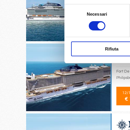
Selezione
Tokyo, 
Necessari
del
consenso
01/
€ 
Rifiuta
Fort De 
Philips
12/
€ 