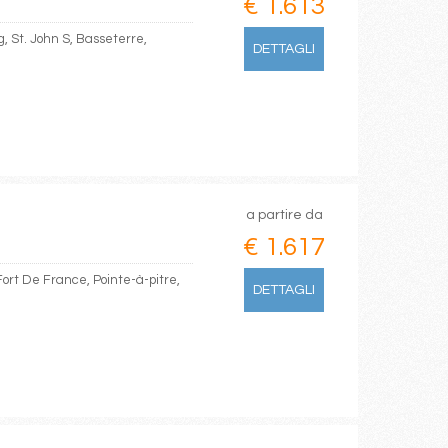
€ 1.613
g, St. John S, Basseterre,
DETTAGLI
a partire da
€ 1.617
Fort De France, Pointe-à-pitre,
DETTAGLI