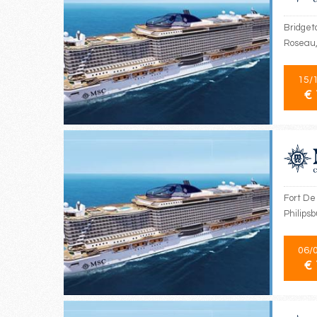
Bridgeto
Roseau,
15/
€ 
Fort De 
Philips
06/
€ 