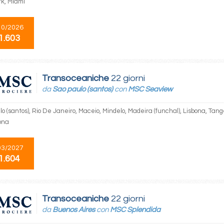
k, Miami
10/2026
1.603
Transoceaniche
22 giorni
da
Sao paulo (santos)
con
MSC Seaview
o (santos), Rio De Janeiro, Maceio, Mindelo, Madeira (funchal), Lisbona, Tan
ona
03/2027
1.604
Transoceaniche
22 giorni
da
Buenos Aires
con
MSC Splendida