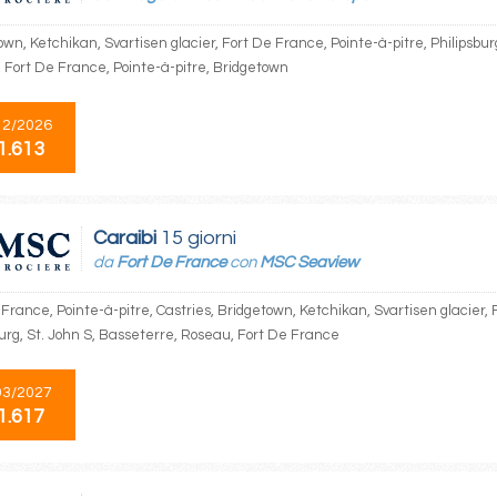
wn, Ketchikan, Svartisen glacier, Fort De France, Pointe-à-pitre, Philipsbur
 Fort De France, Pointe-à-pitre, Bridgetown
12/2026
1.613
Caraibi
15 giorni
da
Fort De France
con
MSC Seaview
France, Pointe-à-pitre, Castries, Bridgetown, Ketchikan, Svartisen glacier, 
burg, St. John S, Basseterre, Roseau, Fort De France
03/2027
1.617