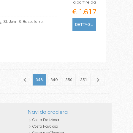
a partire da
€ 1.617
g, St. John S, Basseterre,
DETTAGLI
346
347
348
349
350
351
352
353
354
Navi da crociera
Costa Deliziosa
Costa Favolosa