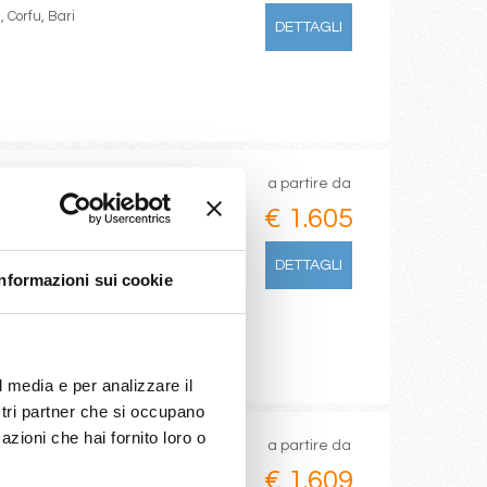
 Corfu, Bari
DETTAGLI
a partire da
€ 1.605
Fort De France, Pointe-à-pitre,
DETTAGLI
Informazioni sui cookie
l media e per analizzare il
ostri partner che si occupano
azioni che hai fornito loro o
a partire da
€ 1.609