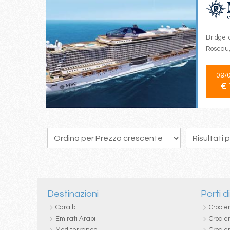
Bridgeto
Roseau,
09/
€ 
328
329
330
331
332
333
334
335
336
Destinazioni
Porti d
Caraibi
Crocie
Emirati Arabi
Crocie