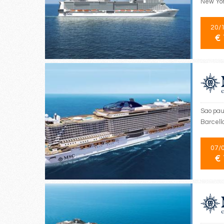
New Yor
20/
€ 
Sao paul
Barcell
07/
€ 