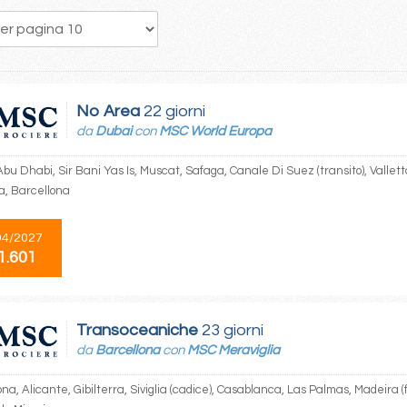
337
338
339
340
341
342
343
344
345
No Area
22 giorni
da
Dubai
con
MSC World Europa
bu Dhabi, Sir Bani Yas Is, Muscat, Safaga, Canale Di Suez (transito), Vallett
ia, Barcellona
04/2027
1.601
Transoceaniche
23 giorni
da
Barcellona
con
MSC Meraviglia
na, Alicante, Gibilterra, Siviglia (cadice), Casablanca, Las Palmas, Madeira 