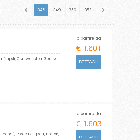
346
347
348
349
350
351
352
353
354
a partire da
€ 1.601
a, Napoli, Civitavecchia, Genova,
DETTAGLI
a partire da
€ 1.603
(funchal), Ponta Delgada, Boston,
DETTAGLI