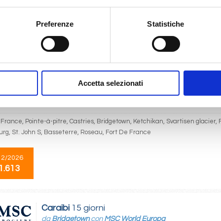
Hiroshima, Kagoshima, Gangjeong-jeju Island, SASEBO, Kobe, Tokyo
Preferenze
Statistiche
04/2028
1.609
Accetta selezionati
Caraibi
15 giorni
da
Fort De France
con
MSC World Europa
France, Pointe-à-pitre, Castries, Bridgetown, Ketchikan, Svartisen glacier, 
burg, St. John S, Basseterre, Roseau, Fort De France
12/2026
1.613
Caraibi
15 giorni
da
Bridgetown
con
MSC World Europa