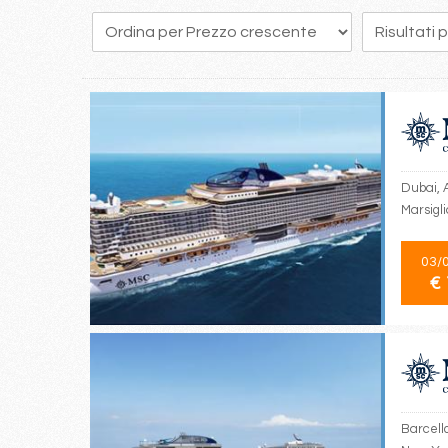
328
329
330
331
332
333
334
335
336
Dubai, A
Marsigl
03/
€ 
Barcello