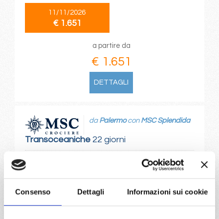
11/11/2026
€ 1.651
a partire da
€ 1.651
DETTAGLI
da
Palermo
con
MSC Splendida
Transoceaniche
22 giorni
Palermo, Valletta, Barcellona, Gibilterra, Casablanca, Las
Palmas, Maceio, Salvador de bahia, Rio De Janeiro,
Montevideo, Buenos Aires
Consenso
Dettagli
Informazioni sui cookie
12/11/2026
€ 1.651