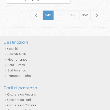
45
346
347
348
349
350
351
352
353
3
Destinazioni
Caraibi
Emirati Arabi
Mediterraneo
Nord Europa
Sud America
Transoceaniche
Porti di partenza
Crociere da Ancona
Crociere da Bari
Crociere da Cagliari