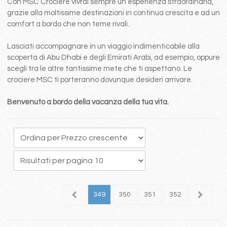
Con MSC Crociere vivrai sempre un esperienza straordinaria,
grazie alla moltissime destinazioni in continua crescita e ad un
comfort a bordo che non teme rivali.
Lasciati accompagnare in un viaggio indimenticabile alla
scoperta di Abu Dhabi e degli Emirati Arabi, ad esempio, oppure
scegli tra le altre tantissime mete che ti aspettano. Le
crociere MSC ti porteranno dovunque desideri arrivare.
Benvenuto a bordo della vacanza della tua vita.
45
346
347
348
349
350
351
352
353
3