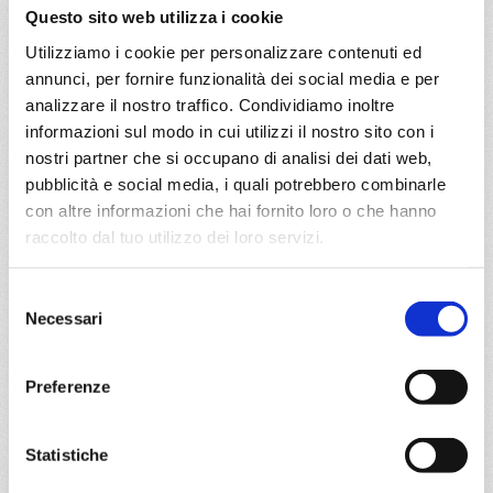
Questo sito web utilizza i cookie
a partire da
Utilizziamo i cookie per personalizzare contenuti ed
€ 1.651
annunci, per fornire funzionalità dei social media e per
analizzare il nostro traffico. Condividiamo inoltre
DETTAGLI
informazioni sul modo in cui utilizzi il nostro sito con i
nostri partner che si occupano di analisi dei dati web,
pubblicità e social media, i quali potrebbero combinarle
con altre informazioni che hai fornito loro o che hanno
da
Copenhagen
con
MSC
Magnifica
raccolto dal tuo utilizzo dei loro servizi.
Nord Europa
15 giorni
Selezione
Copenhagen, Warnemünde, Gdynia, Klaipeda, Riga,
Necessari
Stoccolma, Copenhagen, Warnemünde, Bergen, Eidfjord,
del
Kristiansand, Oslo, Copenhagen
consenso
Preferenze
29/08/2026
€ 1.657
Statistiche
a partire da