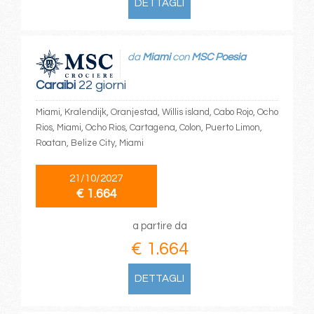
DETTAGLI
da
Miami
con
MSC Poesia
Caraibi
22 giorni
Miami, Kralendijk, Oranjestad, Willis island, Cabo Rojo, Ocho
Rios, Miami, Ocho Rios, Cartagena, Colon, Puerto Limon,
Roatan, Belize City, Miami
21/10/2027
€ 1.664
a partire da
€ 1.664
DETTAGLI