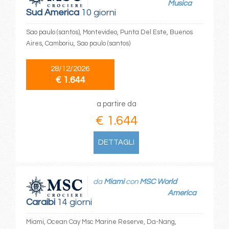
Musica
Sud America
10 giorni
Sao paulo (santos), Montevideo, Punta Del Este, Buenos
Aires, Camboriu, Sao paulo (santos)
28/12/2026
€ 1.644
a partire da
€ 1.644
DETTAGLI
da
Miami
con
MSC World
America
Caraibi
14 giorni
Miami, Ocean Cay Msc Marine Reserve, Da-Nang,