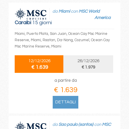
da
Miami
con
MSC World
America
Caraibi
15 giorni
Miami, Puerto Plata, San Juan, Ocean Cay Msc Marine
Reserve, Miami, Roatan, Da-Nang, Cozumel, Ocean Cay
Msc Marine Reserve, Miami
12/12/2026
26/12/2026
€ 1.639
€ 1.979
a partire da
€ 1.639
DETTAGLI
da
Sao paulo (santos)
con
MSC