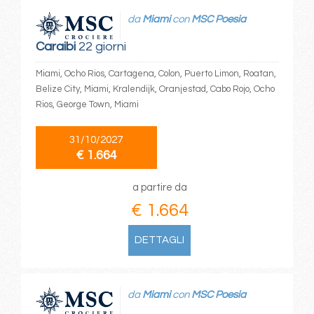
da
Miami
con
MSC Poesia
Caraibi
22 giorni
Miami, Ocho Rios, Cartagena, Colon, Puerto Limon, Roatan,
Belize City, Miami, Kralendijk, Oranjestad, Cabo Rojo, Ocho
Rios, George Town, Miami
31/10/2027
€ 1.664
a partire da
€ 1.664
DETTAGLI
da
Miami
con
MSC Poesia