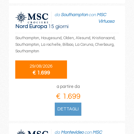
da
Southampton
con
MSC
Virtuosa
Nord Europa
15 giorni
Southampton, Haugesund, Olden, Alesund, Kristiansand,
Southampton, La rochelle, Bilbao, La Coruna, Cherbourg,
Southampton
29/08/2026
€ 1.699
a partire da
€ 1.699
DETTAGLI
da
Montevideo
con
MSC