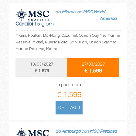
da
Miami
con
MSC World
America
Caraibi
15 giorni
Miami, Roatan, Da-Nang, Cozumel, Ocean Cay Msc Marine
Reserve, Miami, Puerto Plata, San Juan, Ocean Cay Msc
Marine Reserve, Miami
13/03/2027
27/03/2027
€ 1.599
€ 1.679
a partire da
€ 1.599
DETTAGLI
da
Amburgo
con
MSC Preziosa