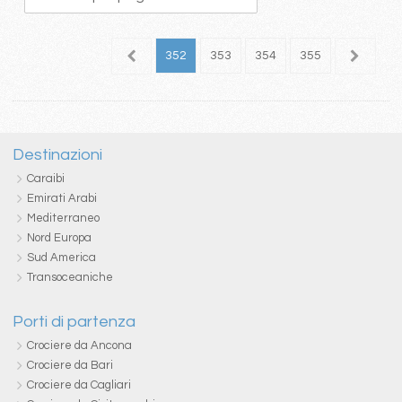
48
349
350
351
352
353
354
355
356
3
Destinazioni
Caraibi
Emirati Arabi
Mediterraneo
Nord Europa
Sud America
Transoceaniche
Porti di partenza
Crociere da Ancona
Crociere da Bari
Crociere da Cagliari