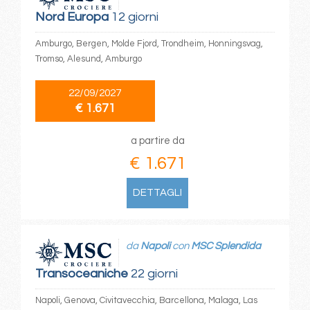
Nord Europa
12 giorni
Amburgo, Bergen, Molde Fjord, Trondheim, Honningsvag,
Tromso, Alesund, Amburgo
22/09/2027
€ 1.671
a partire da
€ 1.671
DETTAGLI
da
Napoli
con
MSC Splendida
Transoceaniche
22 giorni
Napoli, Genova, Civitavecchia, Barcellona, Malaga, Las