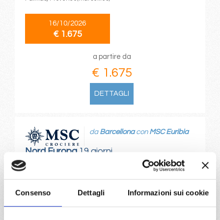
16/10/2026
€ 1.675
a partire da
€ 1.675
DETTAGLI
da
Barcellona
con
MSC Euribia
Nord Europa
19 giorni
Barcellona, Alicante, Gibilterra, Siviglia (cadice), La
Coruna, Bilbao, La rochelle, Kiel canal, Copenhagen,
Hellesylt, Alesund, Flam, Kiel canal, Copenhagen
Consenso
Dettagli
Informazioni sui cookie
14/04/2027