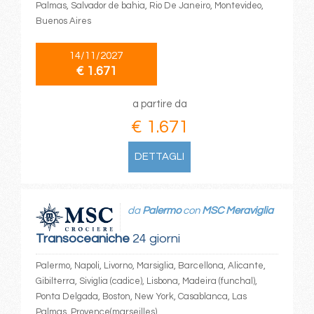
Palmas, Salvador de bahia, Rio De Janeiro, Montevideo,
Buenos Aires
14/11/2027
€ 1.671
a partire da
€ 1.671
DETTAGLI
da
Palermo
con
MSC Meraviglia
Transoceaniche
24 giorni
Palermo, Napoli, Livorno, Marsiglia, Barcellona, Alicante,
Gibilterra, Siviglia (cadice), Lisbona, Madeira (funchal),
Ponta Delgada, Boston, New York, Casablanca, Las
Palmas, Provence(marseilles)