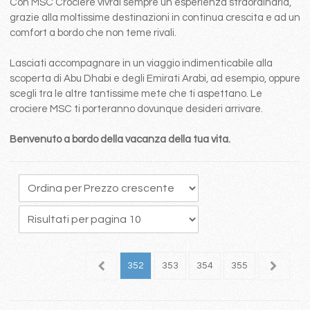
Con MSC Crociere vivrai sempre un esperienza straordinaria,
grazie alla moltissime destinazioni in continua crescita e ad un
comfort a bordo che non teme rivali.
Lasciati accompagnare in un viaggio indimenticabile alla
scoperta di Abu Dhabi e degli Emirati Arabi, ad esempio, oppure
scegli tra le altre tantissime mete che ti aspettano. Le
crociere MSC ti porteranno dovunque desideri arrivare.
Benvenuto a bordo della vacanza della tua vita.
48
349
350
351
352
353
354
355
356
3