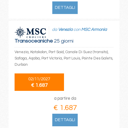
DETTAGLI
da
Venezia
con
MSC Armonia
Transoceaniche
25 giorni
Venezia, Katakolon, Port Said, Canale Di Suez (transito),
Safaga, Aqaba, Port Victoria, Port Louis, Pointe Des Galets,
Durban
02/11/2027
€ 1.687
a partire da
€ 1.687
DETTAGLI