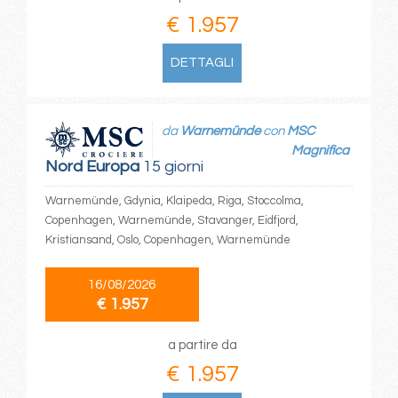
€ 1.957
DETTAGLI
da
Warnemünde
con
MSC
Magnifica
Nord Europa
15 giorni
Warnemünde, Gdynia, Klaipeda, Riga, Stoccolma,
Copenhagen, Warnemünde, Stavanger, Eidfjord,
Kristiansand, Oslo, Copenhagen, Warnemünde
16/08/2026
€ 1.957
a partire da
€ 1.957