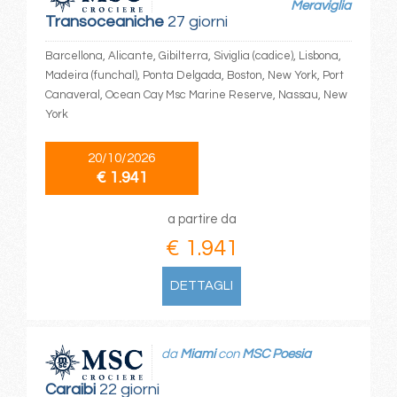
Meraviglia
Transoceaniche
27 giorni
Barcellona, Alicante, Gibilterra, Siviglia (cadice), Lisbona,
Madeira (funchal), Ponta Delgada, Boston, New York, Port
Canaveral, Ocean Cay Msc Marine Reserve, Nassau, New
York
20/10/2026
€ 1.941
a partire da
€ 1.941
DETTAGLI
da
Miami
con
MSC Poesia
Caraibi
22 giorni