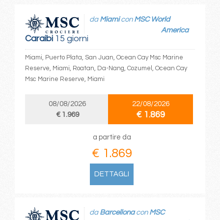
da
Miami
con
MSC World
America
Caraibi
15 giorni
Miami, Puerto Plata, San Juan, Ocean Cay Msc Marine
Reserve, Miami, Roatan, Da-Nang, Cozumel, Ocean Cay
Msc Marine Reserve, Miami
08/08/2026
22/08/2026
€ 1.869
€ 1.969
a partire da
€ 1.869
DETTAGLI
da
Barcellona
con
MSC