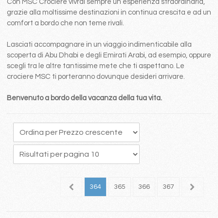
Con MSC Crociere vivrai sempre un esperienza straordinaria,
grazie alla moltissime destinazioni in continua crescita e ad un
comfort a bordo che non teme rivali.
Lasciati accompagnare in un viaggio indimenticabile alla
scoperta di Abu Dhabi e degli Emirati Arabi, ad esempio, oppure
scegli tra le altre tantissime mete che ti aspettano. Le
crociere MSC ti porteranno dovunque desideri arrivare.
Benvenuto a bordo della vacanza della tua vita.
60
361
362
363
364
365
366
367
368
3