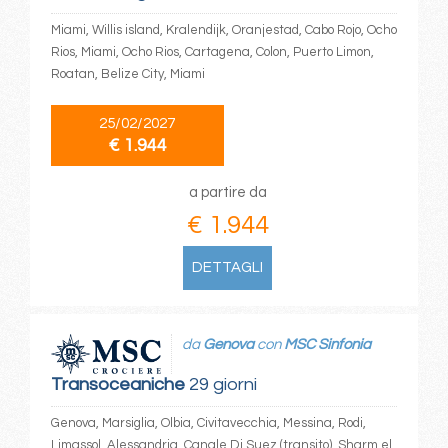
Miami, Willis island, Kralendijk, Oranjestad, Cabo Rojo, Ocho
Rios, Miami, Ocho Rios, Cartagena, Colon, Puerto Limon,
Roatan, Belize City, Miami
25/02/2027
€ 1.944
a partire da
€ 1.944
DETTAGLI
da
Genova
con
MSC Sinfonia
Transoceaniche
29 giorni
Genova, Marsiglia, Olbia, Civitavecchia, Messina, Rodi,
Limassol, Alessandria, Canale Di Suez (transito), Sharm el