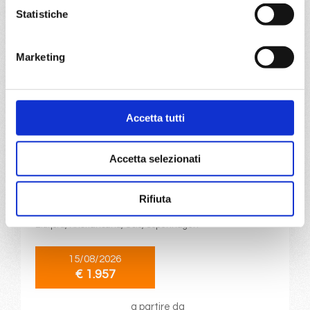
€ 1.947
Statistiche
a partire da
€ 1.947
Marketing
DETTAGLI
Accetta tutti
da
Copenhagen
con
MSC
Magnifica
Accetta selezionati
Nord Europa
15 giorni
Copenhagen, Warnemünde, Gdynia, Klaipeda, Riga,
Rifiuta
Stoccolma, Copenhagen, Warnemünde, Stavanger,
Eidfjord, Kristiansand, Oslo, Copenhagen
15/08/2026
€ 1.957
a partire da