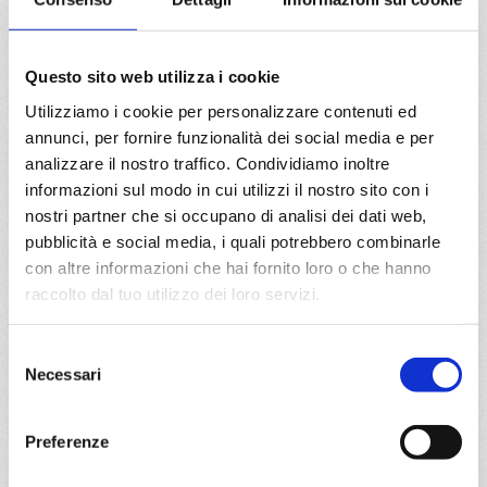
26/06/2027
€ 1.947
Questo sito web utilizza i cookie
Utilizziamo i cookie per personalizzare contenuti ed
a partire da
annunci, per fornire funzionalità dei social media e per
€ 1.947
analizzare il nostro traffico. Condividiamo inoltre
informazioni sul modo in cui utilizzi il nostro sito con i
DETTAGLI
nostri partner che si occupano di analisi dei dati web,
pubblicità e social media, i quali potrebbero combinarle
con altre informazioni che hai fornito loro o che hanno
da
Warnemünde
con
MSC
raccolto dal tuo utilizzo dei loro servizi.
Magnifica
Nord Europa
15 giorni
Selezione
Warnemünde, Gdynia, Klaipeda, Riga, Stoccolma,
Necessari
del
Copenhagen, Warnemünde, Stavanger, Bergen,
consenso
Kristiansand, Oslo, Copenhagen, Warnemünde
Preferenze
27/06/2027