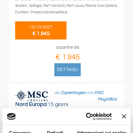
sheikh, Safaga, Port Victoria, Port Louis, Pointe Des Galets,
Durban, Provence(marseilles)
15/10/2027
€ 1.945
a partire da
€ 1.945
DETTAGLI
da
Copenhagen
con
MSC
Magnifica
Nord Europa
15 giorni
Copenhagen, Warnemünde, Gdynia, Klaipeda, Riga,
Stoccolma, Copenhagen, Warnemünde, Stavanger,
Bergen, Kristiansand, Oslo, Copenhagen
Consenso
Dettagli
Informazioni sui cookie