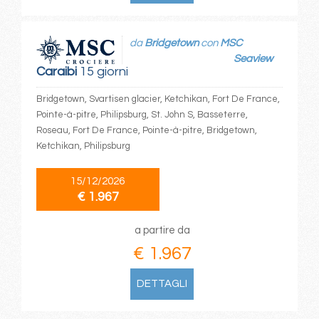
da
Bridgetown
con
MSC
Seaview
Caraibi
15 giorni
Bridgetown, Svartisen glacier, Ketchikan, Fort De France,
Pointe-à-pitre, Philipsburg, St. John S, Basseterre,
Roseau, Fort De France, Pointe-à-pitre, Bridgetown,
Ketchikan, Philipsburg
15/12/2026
€ 1.967
a partire da
€ 1.967
DETTAGLI