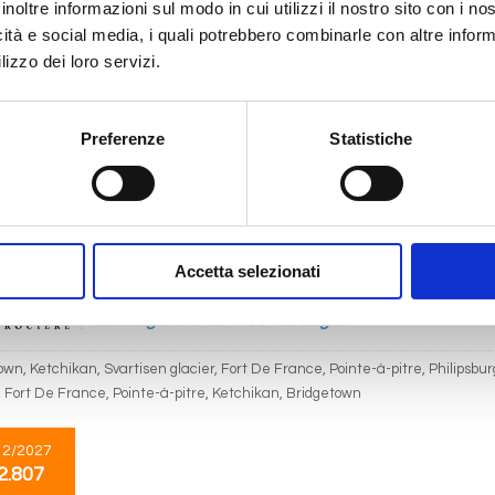
inoltre informazioni sul modo in cui utilizzi il nostro sito con i n
Caraibi
15 giorni
icità e social media, i quali potrebbero combinarle con altre inform
da
Fort De France
con
MSC Seaview
lizzo dei loro servizi.
France, Pointe-à-pitre, Philipsburg, St. John S, Basseterre, Roseau, Fort De
own, Ketchikan, Svartisen glacier, Castries, Fort De France, Philipsburg
Preferenze
Statistiche
12/2026
2.807
Accetta selezionati
Caraibi
15 giorni
da
Bridgetown
con
MSC Meraviglia
wn, Ketchikan, Svartisen glacier, Fort De France, Pointe-à-pitre, Philipsbur
 Fort De France, Pointe-à-pitre, Ketchikan, Bridgetown
12/2027
2.807