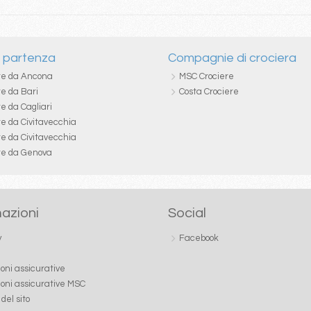
i partenza
Compagnie di crociera
re da Ancona
MSC Crociere
re da Bari
Costa Crociere
e da Cagliari
re da Civitavecchia
re da Civitavecchia
re da Genova
azioni
Social
y
Facebook
ioni assicurative
ioni assicurative MSC
del sito