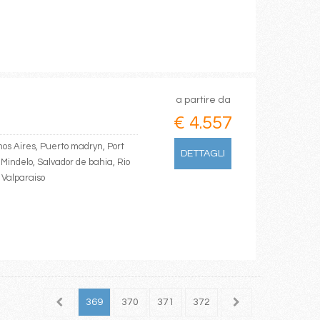
a partire da
€ 4.557
nos Aires, Puerto madryn, Port
DETTAGLI
Mindelo, Salvador de bahia, Rio
 Valparaiso
367
368
369
370
371
372