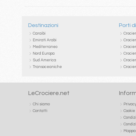
Destinazioni
Porti d
Caraibi
Crocie
Emirati Arabi
Crocie
Mediterraneo
Crocier
Nord Europa
Crocie
Sud America
Crocie
Transoceaniche
Crocie
LeCrociere.net
Inform
Chi siamo
Privac
Contatti
Cookie
Condiz
Condiz
Mappa 