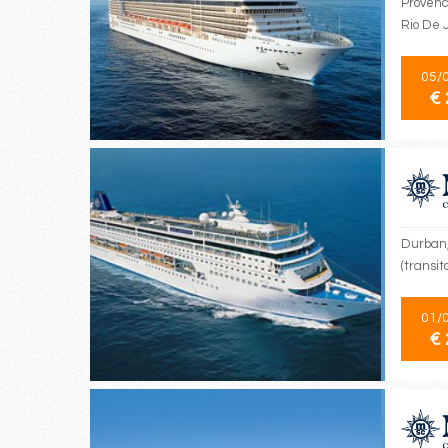
Provenc
Rio De 
05/
€ 
Durban,
(transit
01/
€ 