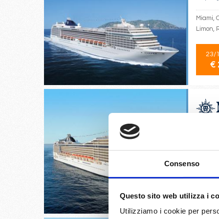
Miami, 
Limon, 
23/
€ 
Civitave
Buenos 
Mindelo
Consenso
04/
€ 
Questo sito web utilizza i c
Utilizziamo i cookie per perso