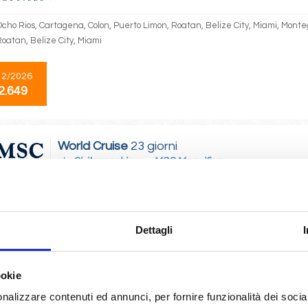
Ocho Rios, Cartagena, Colon, Puerto Limon, Roatan, Belize City, Miami, Mont
Roatan, Belize City, Miami
12/2026
2.649
World Cruise
23 giorni
da
Civitavecchia
con
MSC Magnifica
cchia, Genova, Marsiglia, Barcellona, Gibilterra, Casablanca, Mindelo, Salva
Aires, Provence(marseilles), Civitavecchia, Genova, Provence(marseilles), Ba
, Salvador de bahia, Rio De Janeiro, Buenos Aires
Dettagli
01/2027
2.723
ookie
nalizzare contenuti ed annunci, per fornire funzionalità dei socia