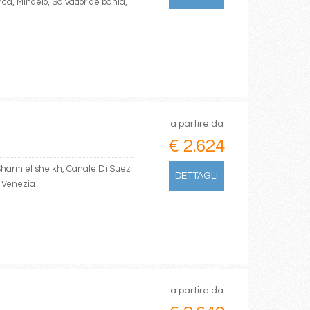
nca, Mindelo, Salvador de bahia,
a partire da
€ 2.624
 Sharm el sheikh, Canale Di Suez
DETTAGLI
a, Venezia
a partire da