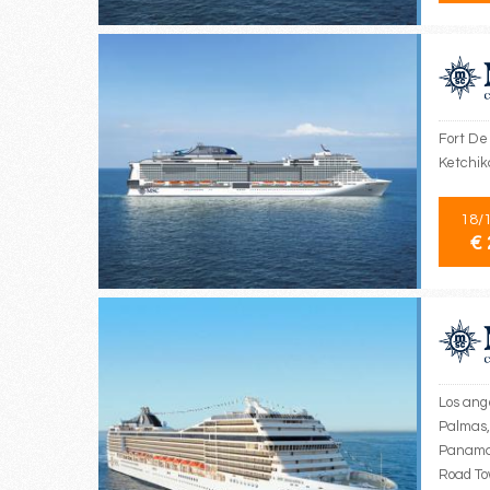
Fort De 
Ketchik
18/
€ 
Los ang
Palmas,
Panama,
Road Tow