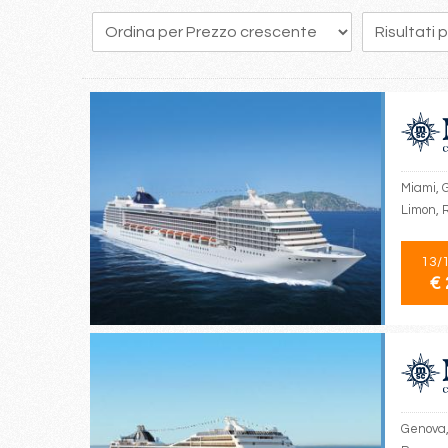
349
350
351
352
353
354
355
356
357
Miami, G
Limon, 
13/
€ 
Genova, 