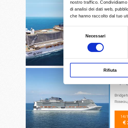
nostro traffico. Condividiamo 
di analisi dei dati web, pubbl
che hanno raccolto dal tuo uti
Fort De 
Selezione
Bridget
Necessari
del
consenso
19/
€ 
Rifiuta
Bridgeto
Roseau,
14/
€ 