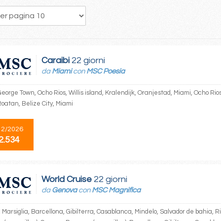
358
359
360
361
362
363
364
365
366
Caraibi
22 giorni
da
Miami
con
MSC Poesia
eorge Town, Ocho Rios, Willis island, Kralendijk, Oranjestad, Miami, Ocho Rio
Roatan, Belize City, Miami
12/2026
2.534
World Cruise
22 giorni
da
Genova
con
MSC Magnifica
Marsiglia, Barcellona, Gibilterra, Casablanca, Mindelo, Salvador de bahia, R