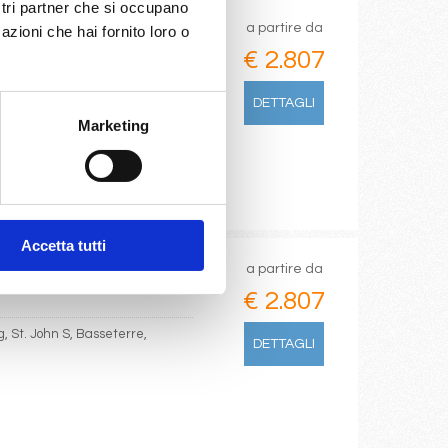
ostri partner che si occupano
a partire da
azioni che hai fornito loro o
€ 2.807
 France, Pointe-à-pitre,
DETTAGLI
Marketing
Accetta tutti
a partire da
€ 2.807
g, St. John S, Basseterre,
DETTAGLI