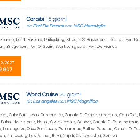
Caraibi
15 giorni
da
Fort De France
con
MSC Meraviglia
France, Pointe-à-pitre, Philipsburg, St. John S, Basseterre, Roseau, Fort De
an, Bridgetown, Port Of Spain, Svartisen glacier, Fort De France
12/2027
2.807
World Cruise
30 giorni
da
Los angeles
con
MSC Magnifica
eles, Cabo San Lucas, Puntarenas, Canale Di Panama (transito), Ocho Rios, 
 Palma de mallorca, Napoli, Civitavecchia, Genova, Canale Di Panama (transi
 Los angeles, Cabo San Lucas, Puntarenas, Balboa Panama, Canale Di Pan
n, Philipsburg, Las Palmas, Ibiza, Napoli, Civitavecchia, Genova