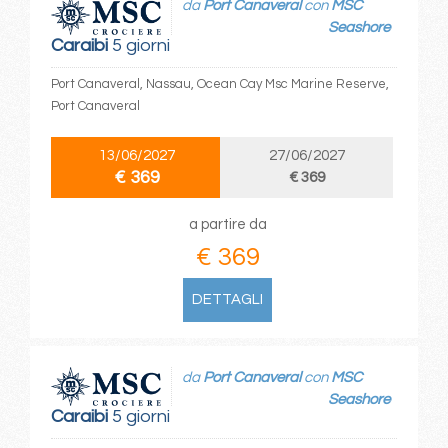
da
Port Canaveral
con
MSC
Seashore
Caraibi
5 giorni
Port Canaveral, Nassau, Ocean Cay Msc Marine Reserve,
Port Canaveral
13/06/2027
27/06/2027
€ 369
€ 369
a partire da
€ 369
DETTAGLI
da
Port Canaveral
con
MSC
Seashore
Caraibi
5 giorni