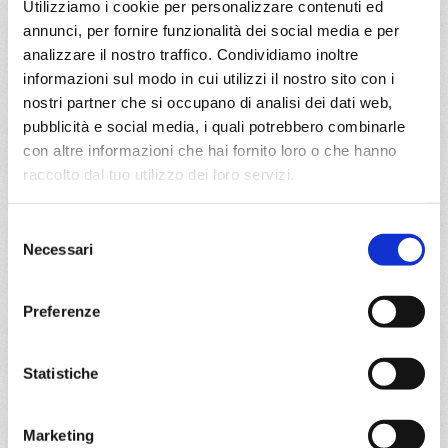
Utilizziamo i cookie per personalizzare contenuti ed
a partire da
annunci, per fornire funzionalità dei social media e per
analizzare il nostro traffico. Condividiamo inoltre
€ 369
informazioni sul modo in cui utilizzi il nostro sito con i
nostri partner che si occupano di analisi dei dati web,
DETTAGLI
pubblicità e social media, i quali potrebbero combinarle
con altre informazioni che hai fornito loro o che hanno
raccolto dal tuo utilizzo dei loro servizi.
da
Sao paulo (santos)
con
MSC
Divina
Sud America
5 giorni
Selezione
Necessari
del
Sao paulo (santos), Ilha Grande, Buzios, Sao paulo (santos)
consenso
29/11/2026
Preferenze
€ 369
Statistiche
a partire da
€ 369
Marketing