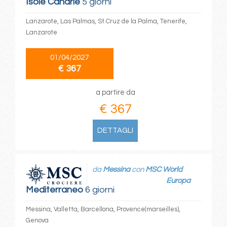
Isole Canarie
5 giorni
Lanzarote, Las Palmas, St.Cruz de la Palma, Tenerife,
Lanzarote
01/04/2027
€ 367
a partire da
€ 367
DETTAGLI
da
Messina
con
MSC World
Europa
Mediterraneo
6 giorni
Messina, Valletta, Barcellona, Provence(marseilles),
Genova