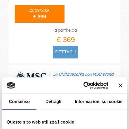
22/09/2026
€ 369
a partire da
€ 369
DETTAGLI
da
Civitavecchia
con
MSC World
Europa
Mediterraneo
6 giorni
Civitavecchia, Messina, Barcellona, Provence(marseilles),
Consenso
Dettagli
Informazioni sui cookie
Genova
09/11/2026
Questo sito web utilizza i cookie
€ 369