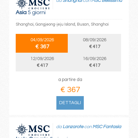
da
Shanghai
con
MSC Bellissima
Asia
5 giorni
Shanghai, Gangjeong-jeju Island, Busan, Shanghai
04/09/2026
08/09/2026
€ 367
€ 417
12/09/2026
16/09/2026
€ 417
€ 417
a partire da
€ 367
DETTAGLI
da
Lanzarote
con
MSC Fantasia