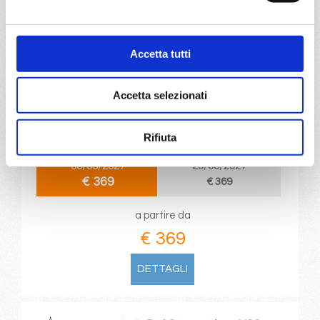
DETTAGLI
Accetta tutti
da
Port Canaveral
con
MSC
Seashore
Caraibi
5 giorni
Accetta selezionati
Port Canaveral, Nassau, Ocean Cay Msc Marine Reserve,
Port Canaveral
Rifiuta
06/06/2027
20/06/2027
€ 369
€ 369
a partire da
€ 369
DETTAGLI