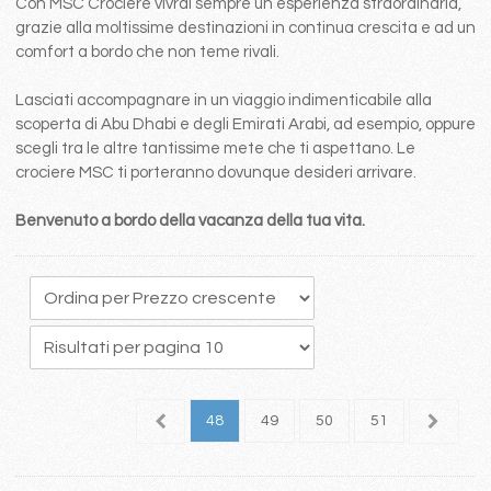
Con MSC Crociere vivrai sempre un esperienza straordinaria,
grazie alla moltissime destinazioni in continua crescita e ad un
comfort a bordo che non teme rivali.
Lasciati accompagnare in un viaggio indimenticabile alla
scoperta di Abu Dhabi e degli Emirati Arabi, ad esempio, oppure
scegli tra le altre tantissime mete che ti aspettano. Le
crociere MSC ti porteranno dovunque desideri arrivare.
Benvenuto a bordo della vacanza della tua vita.
4
45
46
47
48
49
50
51
52
5