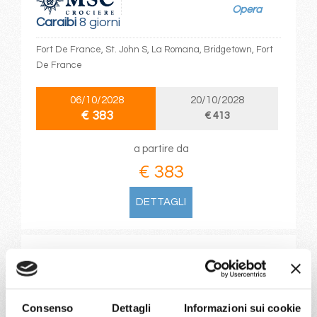
Opera
Caraibi
8 giorni
Fort De France, St. John S, La Romana, Bridgetown, Fort
De France
06/10/2028
20/10/2028
€ 383
€ 413
a partire da
€ 383
DETTAGLI
da
La Romana
con
MSC Opera
Caraibi
8 giorni
Consenso
Dettagli
Informazioni sui cookie
La Romana, Bridgetown, Fort De France, Pointe-à-pitre,