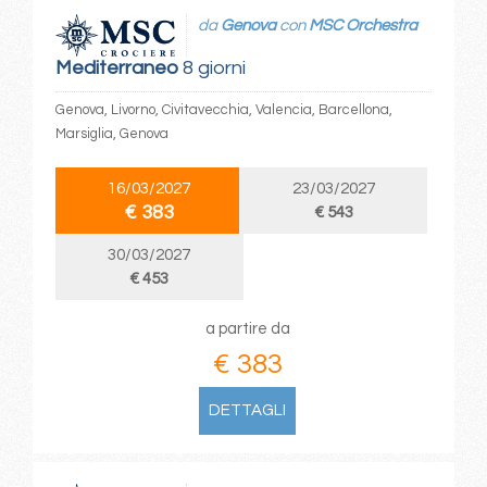
da
Genova
con
MSC Orchestra
Mediterraneo
8 giorni
Genova, Livorno, Civitavecchia, Valencia, Barcellona,
Marsiglia, Genova
16/03/2027
23/03/2027
€ 383
€ 543
30/03/2027
€ 453
a partire da
€ 383
DETTAGLI