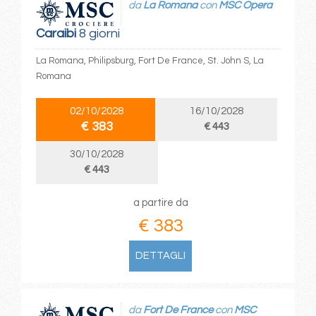
da
La Romana
con
MSC Opera
Caraibi
8 giorni
La Romana, Philipsburg, Fort De France, St. John S, La
Romana
02/10/2028
16/10/2028
€ 383
€ 443
30/10/2028
€ 443
a partire da
€ 383
DETTAGLI
da
Fort De France
con
MSC