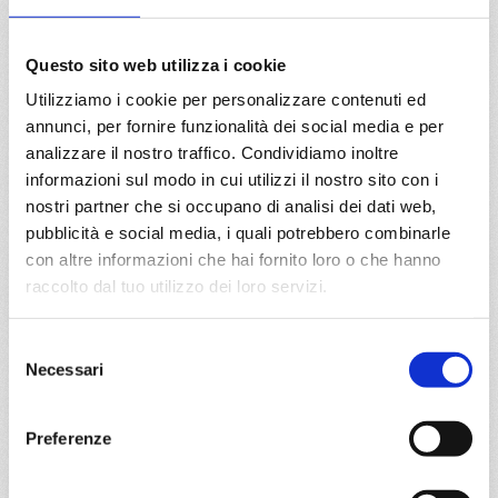
Road Town, La Romana
Questo sito web utilizza i cookie
09/10/2028
23/10/2028
€ 383
€ 413
Utilizziamo i cookie per personalizzare contenuti ed
annunci, per fornire funzionalità dei social media e per
a partire da
analizzare il nostro traffico. Condividiamo inoltre
informazioni sul modo in cui utilizzi il nostro sito con i
€ 383
nostri partner che si occupano di analisi dei dati web,
pubblicità e social media, i quali potrebbero combinarle
DETTAGLI
con altre informazioni che hai fornito loro o che hanno
raccolto dal tuo utilizzo dei loro servizi.
da
Miami
con
MSC Seaside
Selezione
Caraibi
8 giorni
Necessari
del
consenso
Miami, Nassau, Ocean Cay Msc Marine Reserve, Miami,
Nassau, Ocean Cay Msc Marine Reserve, Miami
Preferenze
26/10/2026