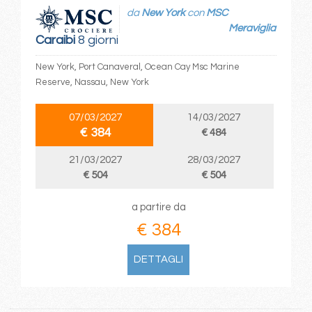
da
New York
con
MSC
Meraviglia
Caraibi
8 giorni
New York, Port Canaveral, Ocean Cay Msc Marine
Reserve, Nassau, New York
07/03/2027
14/03/2027
€ 384
€ 484
21/03/2027
28/03/2027
€ 504
€ 504
a partire da
€ 384
DETTAGLI