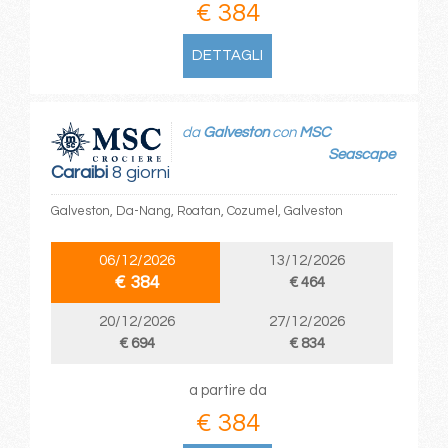
€ 384
DETTAGLI
da
Galveston
con
MSC
Seascape
Caraibi
8 giorni
Galveston, Da-Nang, Roatan, Cozumel, Galveston
06/12/2026
13/12/2026
€ 384
€ 464
20/12/2026
27/12/2026
€ 694
€ 834
a partire da
€ 384