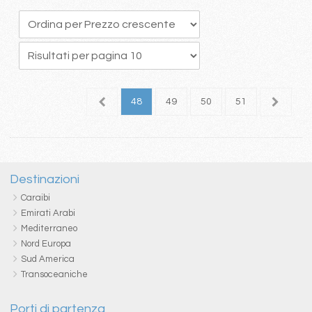
4
45
46
47
48
49
50
51
52
5
Destinazioni
Caraibi
Emirati Arabi
Mediterraneo
Nord Europa
Sud America
Transoceaniche
Porti di partenza