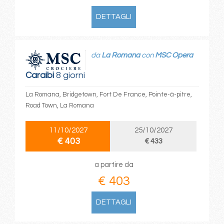
DETTAGLI
da
La Romana
con
MSC Opera
Caraibi
8 giorni
La Romana, Bridgetown, Fort De France, Pointe-à-pitre,
Road Town, La Romana
11/10/2027
25/10/2027
€ 403
€ 433
a partire da
€ 403
DETTAGLI