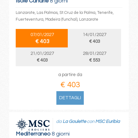
Isole Canarie
8 giorni
Lanzarote, Las Palmas, St.Cruz de la Palma, Tenerife,
Fuerteventura, Madeira (funchal), Lanzarote
07/01/2027
14/01/2027
€ 403
€ 403
21/01/2027
28/01/2027
€ 403
€ 553
a partire da
€ 403
DETTAGLI
da
La Goulette
con
MSC Euribia
Mediterraneo
8 giorni