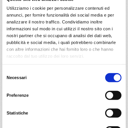
Utilizziamo i cookie per personalizzare contenuti ed
11/01/2027
annunci, per fornire funzionalità dei social media e per
€ 403
analizzare il nostro traffico. Condividiamo inoltre
informazioni sul modo in cui utilizzi il nostro sito con i
a partire da
nostri partner che si occupano di analisi dei dati web,
€ 403
pubblicità e social media, i quali potrebbero combinarle
con altre informazioni che hai fornito loro o che hanno
DETTAGLI
raccolto dal tuo utilizzo dei loro servizi.
Selezione
da
La Romana
con
MSC Opera
Necessari
del
consenso
Caraibi
8 giorni
Preferenze
La Romana, Bridgetown, Fort De France, St. John S, Road
Town, La Romana
Statistiche
25/01/2027
€ 403