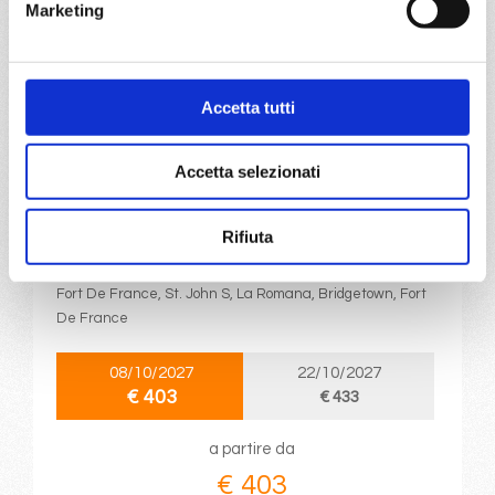
Marketing
a partire da
€ 403
Accetta tutti
DETTAGLI
Accetta selezionati
da
Fort De France
con
MSC
Opera
Rifiuta
Caraibi
8 giorni
Fort De France, St. John S, La Romana, Bridgetown, Fort
De France
08/10/2027
22/10/2027
€ 403
€ 433
a partire da
€ 403