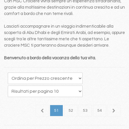
Con MSC Crociere vivrai sempre un esperienza straordinaria,
grazie alla moltissime destinazioni in continua crescita e ad un
comfort a bordo che non teme rivali.
Lasciati accompagnare in un viaggio indimenticabile alla
scoperta di Abu Dhabi e degli Emirati Arabi, ad esempio, oppure
scegli tra le altre tantissime mete che ti aspettano. Le
crociere MSC ti porteranno dovunque desideri arrivare.
Benvenuto a bordo della vacanza della tua vita.
7
48
49
50
51
52
53
54
55
5