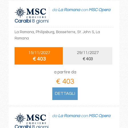
da
La Romana
con
MSC Opera
Caraibi
8 giorni
La Romana, Philipsburg, Basseterre, St. John S, La
Romana
15/11/2027
29/11/2027
€ 403
€ 403
a partire da
€ 403
DETTAGLI
da
La Romana
con
MSC Opera
Caraibi
8 giorni