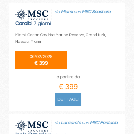
da
Miami
con
MSC Seashore
Caraibi
7 giorni
Miami, Ocean Cay Msc Marine Reserve, Grand turk,
Nassau, Miami
06/02/2028
€ 399
a partire da
€ 399
DETTAGLI
da
Lanzarote
con
MSC Fantasia