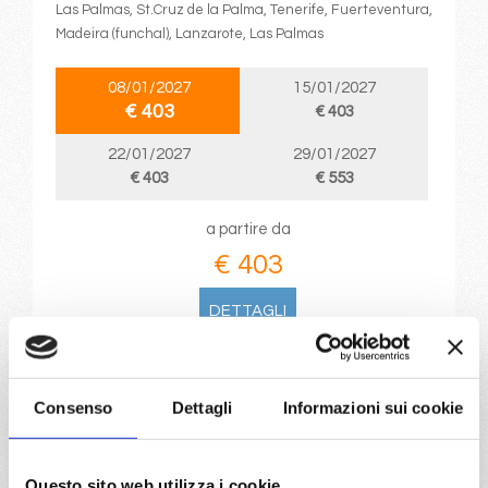
Las Palmas, St.Cruz de la Palma, Tenerife, Fuerteventura,
Madeira (funchal), Lanzarote, Las Palmas
08/01/2027
15/01/2027
€ 403
€ 403
22/01/2027
29/01/2027
€ 403
€ 553
a partire da
€ 403
DETTAGLI
da
La Romana
con
MSC Opera
Consenso
Dettagli
Informazioni sui cookie
Caraibi
8 giorni
La Romana, Bridgetown, Fort De France, St. John S
Questo sito web utilizza i cookie