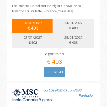
La Goulette, Barcellona, Marsiglia, Genova, Napoli,
Palermo, La Goulette, Provence(marseilles)
07/01/2027
14/01/2027
€ 403
€ 403
21/01/2027
28/01/2027
€ 403
€ 433
a partire da
€ 403
DETTAGLI
da
Las Palmas
con
MSC
Fantasia
Isole Canarie
8 giorni