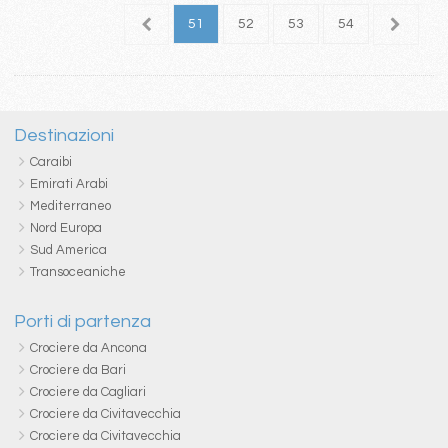
7
48
49
50
51
52
53
54
55
5
Destinazioni
Caraibi
Emirati Arabi
Mediterraneo
Nord Europa
Sud America
Transoceaniche
Porti di partenza
Crociere da Ancona
Crociere da Bari
Crociere da Cagliari
Crociere da Civitavecchia
Crociere da Civitavecchia