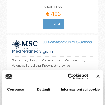
a partire da
€ 423
DETTAGLI
da
Barcellona
con
MSC Sinfonia
Mediterraneo
8 giorni
Barcellona, Marsiglia, Genova, Livorno, Civitavecchia,
Valencia, Barcellona, Provence(marseilles)
03/01/2027
€ 423
Consenso
Dettagli
Informazioni sui cookie
a partire da
€ 423