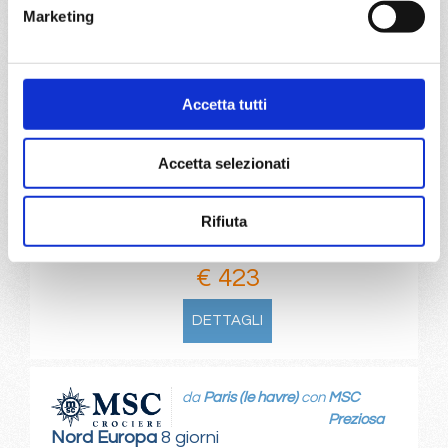
Marketing
da
Livorno
con
MSC Sinfonia
Mediterraneo
8 giorni
Accetta tutti
Livorno, Civitavecchia, Valencia, Barcellona, Marsiglia,
Genova, Livorno, Provence(marseilles)
Accetta selezionati
06/01/2027
€ 423
Rifiuta
a partire da
€ 423
DETTAGLI
da
Paris (le havre)
con
MSC
Preziosa
Nord Europa
8 giorni