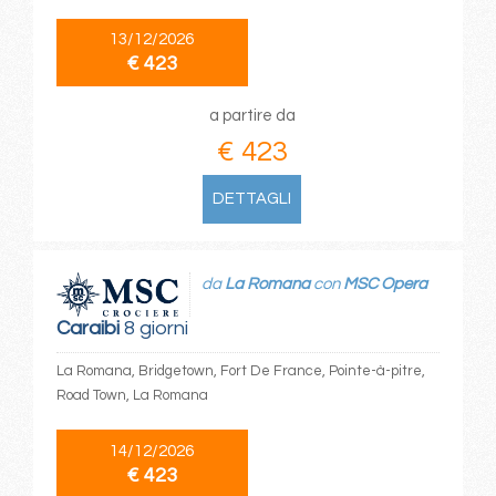
13/12/2026
€ 423
a partire da
€ 423
DETTAGLI
da
La Romana
con
MSC Opera
Caraibi
8 giorni
La Romana, Bridgetown, Fort De France, Pointe-à-pitre,
Road Town, La Romana
14/12/2026
€ 423