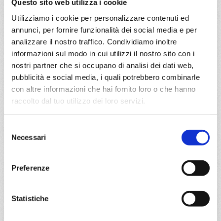
Questo sito web utilizza i cookie
DETTAGLI
Utilizziamo i cookie per personalizzare contenuti ed
annunci, per fornire funzionalità dei social media e per
analizzare il nostro traffico. Condividiamo inoltre
da
Genova
con
MSC Sinfonia
informazioni sul modo in cui utilizzi il nostro sito con i
nostri partner che si occupano di analisi dei dati web,
Mediterraneo
8 giorni
pubblicità e social media, i quali potrebbero combinarle
con altre informazioni che hai fornito loro o che hanno
Genova, Livorno, Civitavecchia, Valencia, Barcellona,
raccolto dal tuo utilizzo dei loro servizi.
Marsiglia, Genova, Provence(marseilles)
05/01/2027
Selezione
€ 423
Necessari
del
consenso
a partire da
Preferenze
€ 423
DETTAGLI
Statistiche