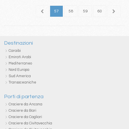
3
54
55
56
57
58
59
60
61
6
Destinazioni
Caraibi
Emirati Arabi
Mediterraneo
Nord Europa
Sud America
Transoceaniche
Porti di partenza
Crociere da Ancona
Crociere da Bari
Crociere da Cagliari
Crociere da Civitavecchia