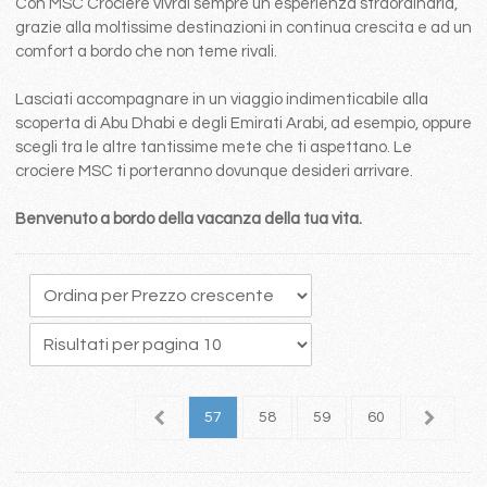
Con MSC Crociere vivrai sempre un esperienza straordinaria,
grazie alla moltissime destinazioni in continua crescita e ad un
comfort a bordo che non teme rivali.
Lasciati accompagnare in un viaggio indimenticabile alla
scoperta di Abu Dhabi e degli Emirati Arabi, ad esempio, oppure
scegli tra le altre tantissime mete che ti aspettano. Le
crociere MSC ti porteranno dovunque desideri arrivare.
Benvenuto a bordo della vacanza della tua vita.
3
54
55
56
57
58
59
60
61
6