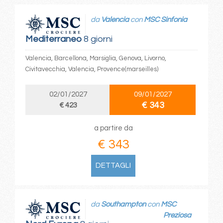
da
Valencia
con
MSC Sinfonia
Mediterraneo
8 giorni
Valencia, Barcellona, Marsiglia, Genova, Livorno,
Civitavecchia, Valencia, Provence(marseilles)
02/01/2027
09/01/2027
€ 343
€ 423
a partire da
€ 343
DETTAGLI
da
Southampton
con
MSC
Preziosa