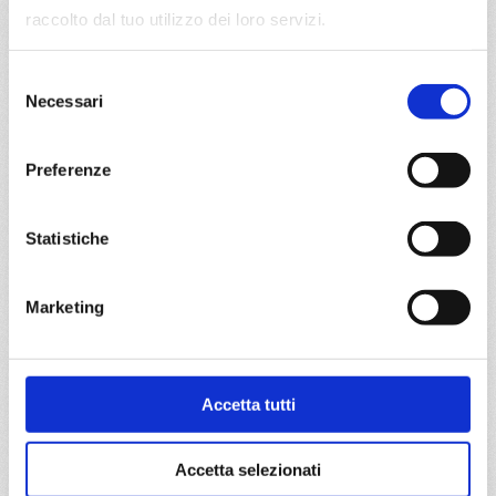
Armonia
raccolto dal tuo utilizzo dei loro servizi.
Oceano Indiano Ovest
4 giorni
Selezione
Citta del capo, Durban
Necessari
del
consenso
29/03/2027
€ 169
Preferenze
a partire da
Statistiche
€ 169
DETTAGLI
Marketing
da
Barcellona
con
MSC World
Accetta tutti
Asia
Mediterraneo
3 giorni
Barcellona, Marsiglia, Genova, Provence(marseilles)
Accetta selezionati