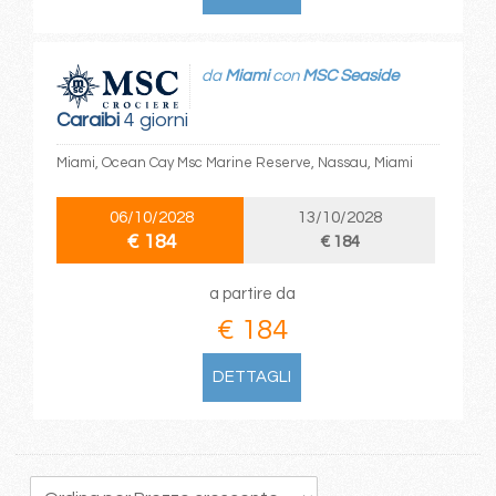
da
Miami
con
MSC Seaside
Caraibi
4 giorni
Miami, Ocean Cay Msc Marine Reserve, Nassau, Miami
06/10/2028
13/10/2028
€ 184
€ 184
a partire da
€ 184
DETTAGLI