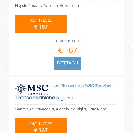
Napoli, Messina, Valletta, Barcellona
09/11/2026
€ 167
a partire da
€ 167
DETTAGLI
da
Genova
con
MSC Seaview
Transoceaniche
5 giorni
Genova, Civitavecchia, Ajaccio, Marsiglia, Barcellona
14/11/2026
€ 167