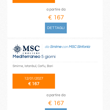
a partire da
€ 167
DETTAGLI
da
Smirne
con
MSC Sinfonia
Mediterraneo
5 giorni
Smirne, Istanbul, Corfu, Bari
12/01/2027
€ 167
a partire da
€ 167