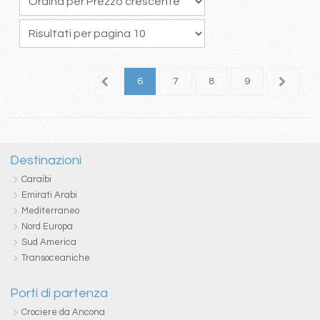
2
3
4
5
6
7
8
9
10
1
Destinazioni
Caraibi
Emirati Arabi
Mediterraneo
Nord Europa
Sud America
Transoceaniche
Porti di partenza
Crociere da Ancona