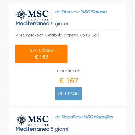
da
Pireo
con
MSC Sinfonia
Mediterraneo
5 giorni
Pireo, Katakolon, Cefalonia-argostoli, Corfu, Bari
27/10/2026
€ 167
a partire da
€ 167
DETTAGLI
da
Napoli
con
MSC Magnifica
Mediterraneo
5 giorni