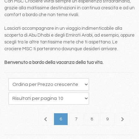
Con MSC Crociere vivrai sempre un esperienza straordinaria,
grazie alla moltissime destinazioni in continua crescita e ad un
comfort a bordo che non teme rivali.
Lasciati accompagnare in un viaggio indimenticabile alla
scoperta di Abu Dhabi e degli Emirati Arabi, ad esempio, oppure
scegli tra le altre tantissime mete che ti aspettano. Le
crociere MSC ti porteranno dovunque desideri arrivare.
Benvenuto a bordo della vacanza della tua vita.
2
3
4
5
6
7
8
9
10
1