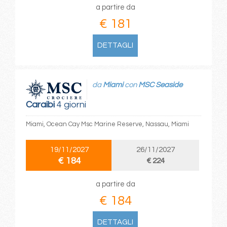
a partire da
€ 181
DETTAGLI
da
Miami
con
MSC Seaside
Caraibi
4 giorni
Miami, Ocean Cay Msc Marine Reserve, Nassau, Miami
19/11/2027
26/11/2027
€ 184
€ 224
a partire da
€ 184
DETTAGLI