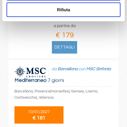
11/12/2026
Rifiuta
€ 179
a partire da
€ 179
DETTAGLI
da
Barcellona
con
MSC Sinfonia
Mediterraneo
7 giorni
Barcellona, Provence(marseilles), Genova, Livorno,
Civitavecchia, Valencia
10/01/2027
€ 181