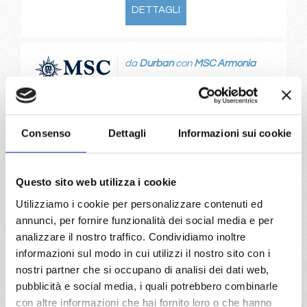
DETTAGLI
da
Durban
con
MSC Armonia
Oceano Indiano Ovest
4 giorni
Durban, Portuguese Island, Durban
Consenso
Dettagli
Informazioni sui cookie
27/11/2026
€ 169
Questo sito web utilizza i cookie
a partire da
Utilizziamo i cookie per personalizzare contenuti ed
€ 169
annunci, per fornire funzionalità dei social media e per
analizzare il nostro traffico. Condividiamo inoltre
DETTAGLI
informazioni sul modo in cui utilizzi il nostro sito con i
nostri partner che si occupano di analisi dei dati web,
pubblicità e social media, i quali potrebbero combinarle
con altre informazioni che hai fornito loro o che hanno
da
Citta del capo
con
MSC