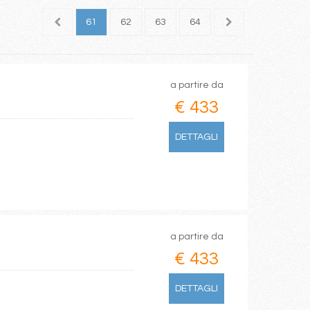
59
60
61
62
63
64
65
66
67
a partire da
€ 433
DETTAGLI
a partire da
€ 433
DETTAGLI