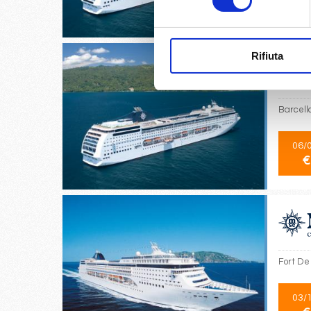
€
Rifiuta
Barcello
06/
€
Fort De
03/