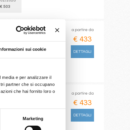
/02/2028
€ 503
a partire da
€ 433
nce(marseilles)
Informazioni sui cookie
DETTAGLI
l media e per analizzare il
ostri partner che si occupano
azioni che hai fornito loro o
a partire da
€ 433
arseilles)
DETTAGLI
Marketing