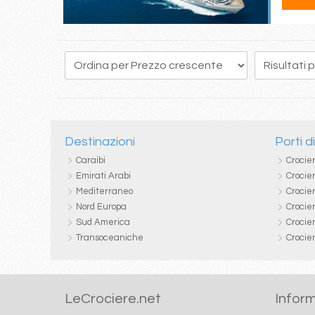
41
42
43
44
45
46
47
48
49
Destinazioni
Porti d
Caraibi
Crocie
Emirati Arabi
Crocie
Mediterraneo
Crocier
Nord Europa
Crocie
Sud America
Crocie
Transoceaniche
Crocie
LeCrociere.net
Inform