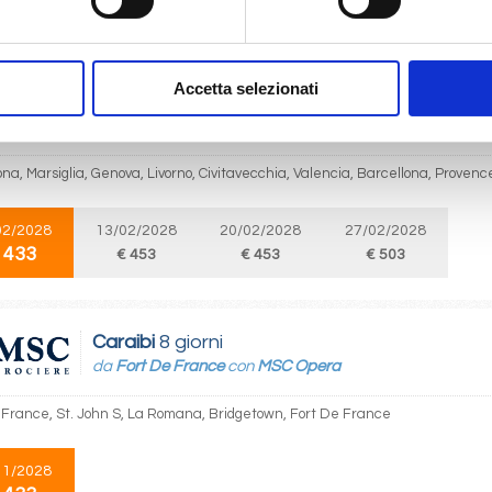
 433
€ 453
€ 453
€ 503
Accetta selezionati
Mediterraneo
8 giorni
da
Barcellona
con
MSC Lirica
na, Marsiglia, Genova, Livorno, Civitavecchia, Valencia, Barcellona, Provenc
02/2028
13/02/2028
20/02/2028
27/02/2028
 433
€ 453
€ 453
€ 503
Caraibi
8 giorni
da
Fort De France
con
MSC Opera
 France, St. John S, La Romana, Bridgetown, Fort De France
11/2028