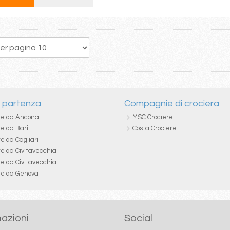
50
51
52
53
54
55
56
57
58
i partenza
Compagnie di crociera
re da Ancona
MSC Crociere
re da Bari
Costa Crociere
e da Cagliari
re da Civitavecchia
re da Civitavecchia
re da Genova
azioni
Social