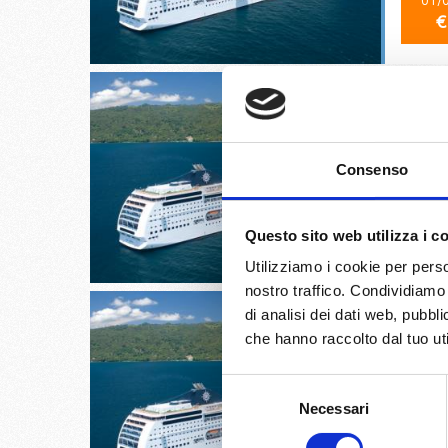
01/
€
Civitave
Consenso
03/
Questo sito web utilizza i c
€
Utilizziamo i cookie per perso
nostro traffico. Condividiamo 
di analisi dei dati web, pubbl
che hanno raccolto dal tuo uti
Selezione
Valencia
Necessari
del
consenso
05/