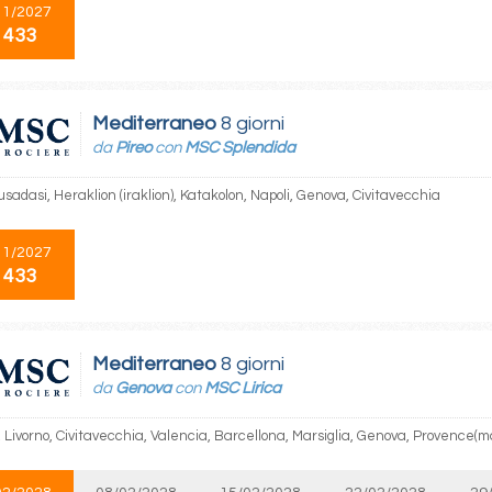
11/2027
 433
Mediterraneo
8 giorni
da
Pireo
con
MSC Splendida
usadasi, Heraklion (iraklion), Katakolon, Napoli, Genova, Civitavecchia
11/2027
 433
Mediterraneo
8 giorni
da
Genova
con
MSC Lirica
Livorno, Civitavecchia, Valencia, Barcellona, Marsiglia, Genova, Provence(ma