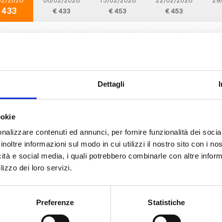
02/2028
08/02/2028
15/02/2028
22/02/2028
29
 433
€ 433
€ 453
€ 453
Mediterraneo
8 giorni
da
Civitavecchia
con
MSC Lirica
cchia, Valencia, Barcellona, Marsiglia, Genova, Livorno, Civitavecchia, Prove
Dettagli
02/2028
10/02/2028
17/02/2028
24/02/2028
ookie
 433
€ 453
€ 453
€ 503
nalizzare contenuti ed annunci, per fornire funzionalità dei socia
inoltre informazioni sul modo in cui utilizzi il nostro sito con i n
icità e social media, i quali potrebbero combinarle con altre inform
Mediterraneo
8 giorni
lizzo dei loro servizi.
da
Valencia
con
MSC Lirica
, Barcellona, Marsiglia, Genova, Livorno, Civitavecchia, Valencia, Provence(m
Preferenze
Statistiche
02/2028
12/02/2028
19/02/2028
26/02/2028