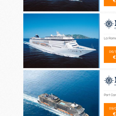
€
La Roma
06/
€
Port Ca
09/
€