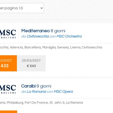
50
51
52
53
54
55
56
57
58
Mediterraneo
8 giorni
da
Civitavecchia
con
MSC Orchestra
cchia, Valencia, Barcellona, Marsiglia, Genova, Livorno, Civitavecchia
03/2027
25/03/2027
 433
€ 543
Caraibi
8 giorni
da
La Romana
con
MSC Opera
na, Philipsburg, Fort De France, St. John S, La Romana