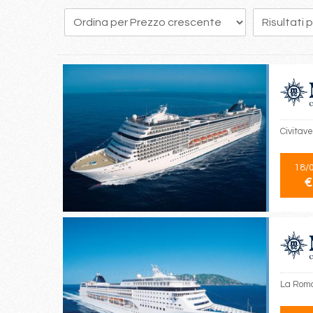
41
42
43
44
45
46
47
48
49
Civitave
18/
€
La Roma