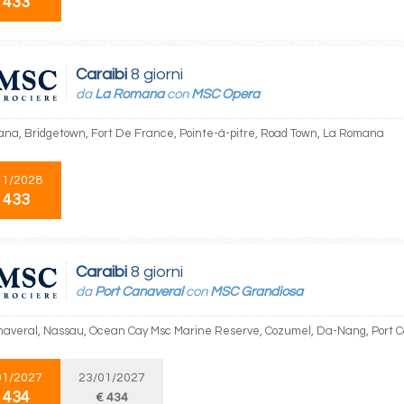
 433
Caraibi
8 giorni
da
La Romana
con
MSC Opera
na, Bridgetown, Fort De France, Pointe-à-pitre, Road Town, La Romana
11/2028
 433
Caraibi
8 giorni
da
Port Canaveral
con
MSC Grandiosa
naveral, Nassau, Ocean Cay Msc Marine Reserve, Cozumel, Da-Nang, Port 
01/2027
23/01/2027
 434
€ 434