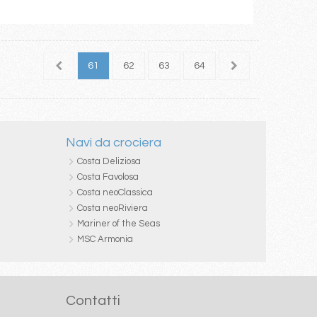
59
60
61
62
63
64
65
66
67
Navi da crociera
Costa Deliziosa
Costa Favolosa
Costa neoClassica
Costa neoRiviera
Mariner of the Seas
MSC Armonia
Contatti