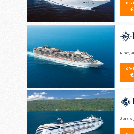
01/
€
Pireo, K
09/
€
Genova, 