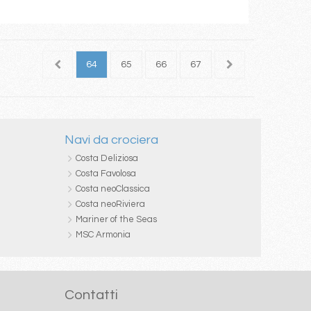
62
63
64
65
66
67
68
69
70
Navi da crociera
Costa Deliziosa
Costa Favolosa
Costa neoClassica
Costa neoRiviera
Mariner of the Seas
MSC Armonia
Contatti