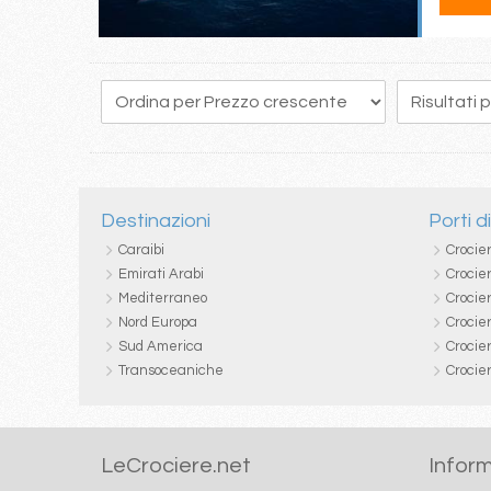
44
45
46
47
48
49
50
51
52
Destinazioni
Porti d
Caraibi
Crocie
Emirati Arabi
Crocie
Mediterraneo
Crocier
Nord Europa
Crocie
Sud America
Crocie
Transoceaniche
Crocie
LeCrociere.net
Inform