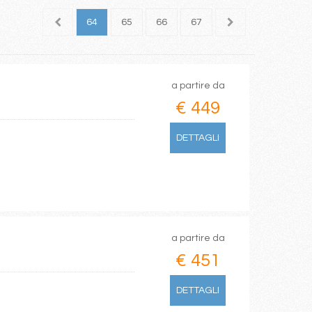
62
63
64
65
66
67
68
69
70
a partire da
€ 449
DETTAGLI
a partire da
€ 451
DETTAGLI