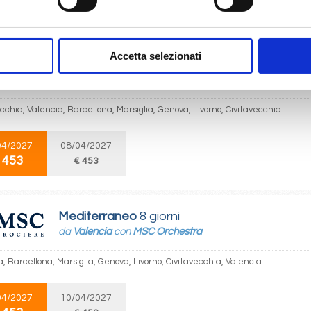
 453
€ 673
Accetta selezionati
Mediterraneo
8 giorni
da
Civitavecchia
con
MSC Orchestra
cchia, Valencia, Barcellona, Marsiglia, Genova, Livorno, Civitavecchia
04/2027
08/04/2027
 453
€ 453
Mediterraneo
8 giorni
da
Valencia
con
MSC Orchestra
, Barcellona, Marsiglia, Genova, Livorno, Civitavecchia, Valencia
04/2027
10/04/2027