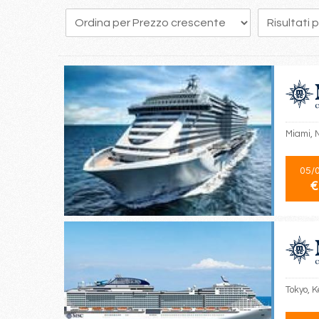
44
45
46
47
48
49
50
51
52
Miami, 
05/
€
Tokyo, K