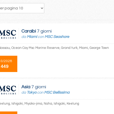
53
54
55
56
57
58
59
60
61
Caraibi
7 giorni
da
Miami
con
MSC Seashore
Nassau, Ocean Cay Msc Marine Reserve, Grand turk, Miami, George Town
03/2028
 449
Asia
7 giorni
da
Tokyo
con
MSC Bellissima
eelung, Ishigaki, Miyako-jima, Naha, Ishigaki, Keelung