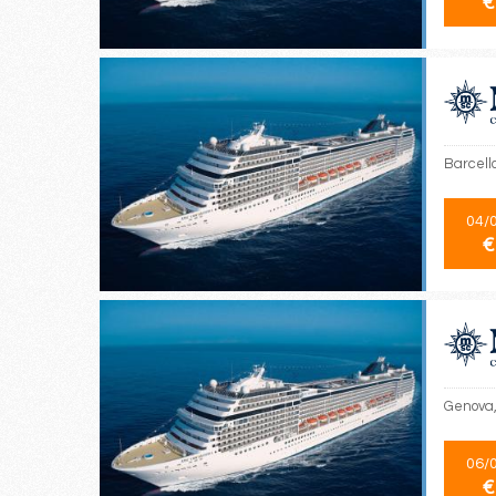
€
Barcello
04/
€
Genova, 
06/
€