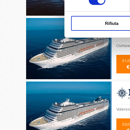
€
Rifiuta
Civitave
01/
€
Valencia
03/