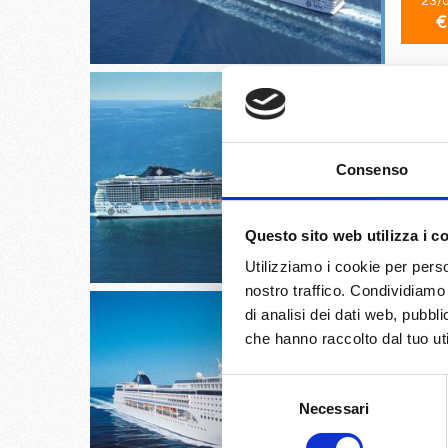
23/
€
Cherbou
Consenso
16/
Questo sito web utilizza i c
€
Utilizziamo i cookie per perso
nostro traffico. Condividiamo 
di analisi dei dati web, pubbl
che hanno raccolto dal tuo uti
Selezione
La Roma
Necessari
del
consenso
01/