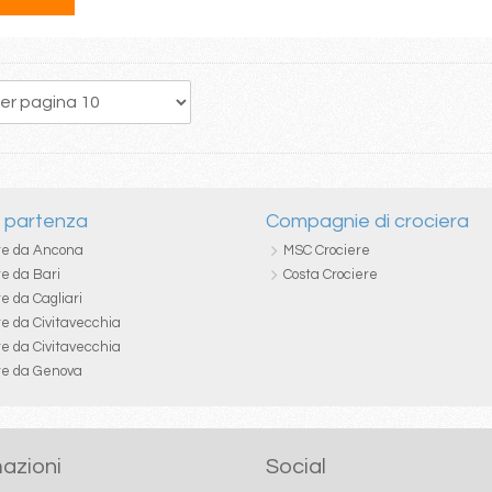
53
54
55
56
57
58
59
60
61
i partenza
Compagnie di crociera
re da Ancona
MSC Crociere
re da Bari
Costa Crociere
e da Cagliari
re da Civitavecchia
re da Civitavecchia
re da Genova
azioni
Social