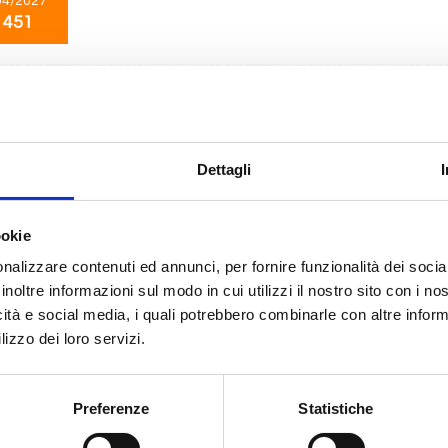
04/2027
 451
Nord Europa
8 giorni
da
Cherbourg
con
MSC Preziosa
rg, Paris (le havre), Southampton, Amburgo, Bruges, Amsterdam - rotterda
Dettagli
12/2026
ookie
 453
nalizzare contenuti ed annunci, per fornire funzionalità dei socia
inoltre informazioni sul modo in cui utilizzi il nostro sito con i n
icità e social media, i quali potrebbero combinarle con altre inform
Caraibi
8 giorni
lizzo dei loro servizi.
da
La Romana
con
MSC Opera
na, Philipsburg, Basseterre, Road Town
Preferenze
Statistiche
02/2027
15/02/2027