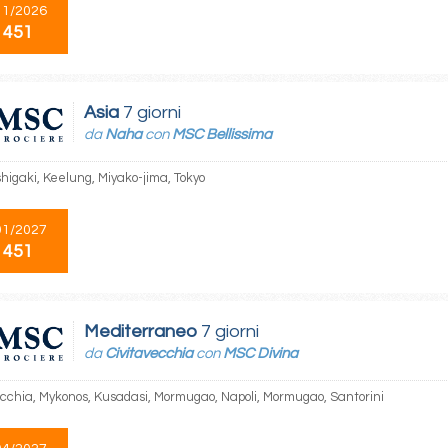
11/2026
 451
Asia
7 giorni
da
Naha
con
MSC Bellissima
higaki, Keelung, Miyako-jima, Tokyo
01/2027
 451
Mediterraneo
7 giorni
da
Civitavecchia
con
MSC Divina
ecchia, Mykonos, Kusadasi, Mormugao, Napoli, Mormugao, Santorini