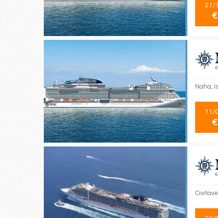
21/
€
Naha, Is
11/
€
Civitav